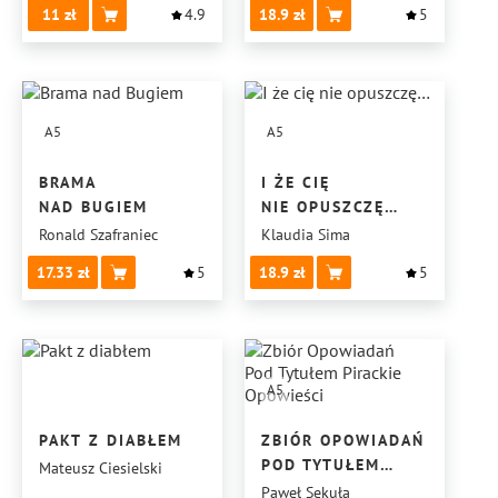
11
4.9
18.9
5
A5
A5
BRAMA
I ŻE CIĘ
NAD BUGIEM
NIE OPUSZCZĘ…
Ronald Szafraniec
Klaudia Sima
17.33
5
18.9
5
A5
PAKT Z DIABŁEM
ZBIÓR OPOWIADAŃ
POD TYTUŁEM
Mateusz Ciesielski
PIRACKIE
Paweł Sekuła