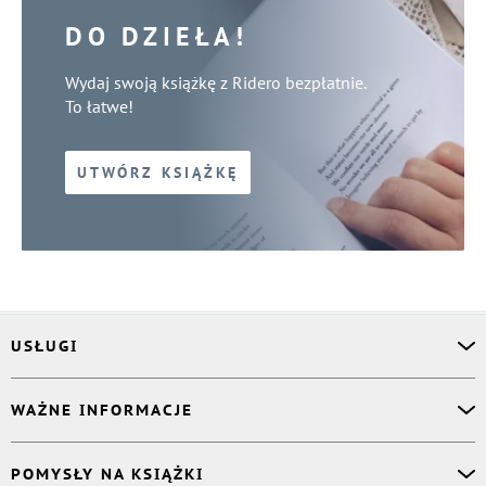
DO DZIEŁA!
Wydaj swoją książkę z Ridero bezpłatnie.
To łatwe!
UTWÓRZ KSIĄŻKĘ
USŁUGI
Asystent osobisty
WAŻNE INFORMACJE
Korektor
Projektant okładki
O nas
POMYSŁY NA KSIĄŻKI
Druk Twojej książki
Książki Ridero