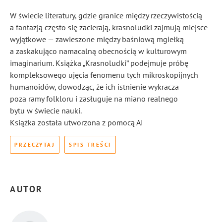
W świecie literatury, gdzie granice między rzeczywistością
a fantazją często się zacierają, krasnoludki zajmują miejsce
wyjątkowe — zawieszone między baśniową mgiełką
a zaskakująco namacalną obecnością w kulturowym
imaginarium. Książka „Krasnoludki” podejmuje próbę
kompleksowego ujęcia fenomenu tych mikroskopijnych
humanoidów, dowodząc, że ich istnienie wykracza
poza ramy folkloru i zasługuje na miano realnego
bytu w świecie nauki.
Książka została utworzona z pomocą AI
PRZECZYTAJ
SPIS TREŚCI
AUTOR