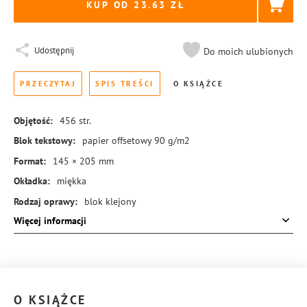
KUP OD 23.63
Udostępnij
Do moich ulubionych
PRZECZYTAJ
SPIS TREŚCI
O KSIĄŻCE
Objętość:
456
str.
Blok tekstowy:
papier offsetowy 90 g/m2
Format:
145 × 205 mm
Okładka:
miękka
Rodzaj oprawy:
blok klejony
Więcej informacji
ISBN:
978-83-8431-404-3
O KSIĄŻCE