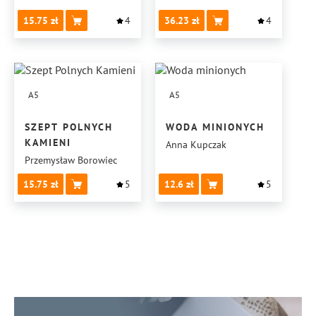
OPOWIEŚCI
15.75
4
36.23
4
A5
A5
SZEPT POLNYCH
WODA MINIONYCH
KAMIENI
Anna Kupczak
Przemysław Borowiec
15.75
5
12.6
5