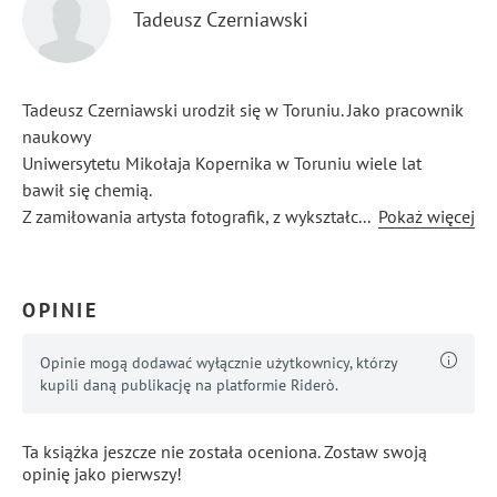
Tadeusz Czerniawski
Tadeusz Czerniawski urodził się w Toruniu. Jako pracownik
naukowy
Uniwersytetu Mikołaja Kopernika w Toruniu wiele lat
bawił się chemią.
Z zamiłowania artysta fotografik, z wykształcenia skrzypek.
...
Pokaż więcej
Pasjonat historii, entuzjasta wycieczek krajoznawczych
i żeglarstwa.
OPINIE
Opinie mogą dodawać wyłącznie użytkownicy, którzy
kupili daną publikację na platformie Riderò.
Ta książka jeszcze nie została oceniona. Zostaw swoją
opinię jako pierwszy!