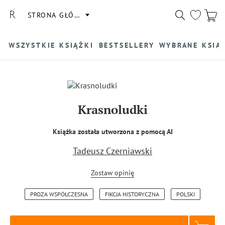
STRONA GŁÓWNA
WSZYSTKIE KSIĄŻKI
BESTSELLERY
WYBRANE KSIĄ
Krasnoludki
Książka została utworzona z pomocą AI
Tadeusz Czerniawski
Zostaw opinię
PROZA WSPÓŁCZESNA
FIKCJA HISTORYCZNA
POLSKI