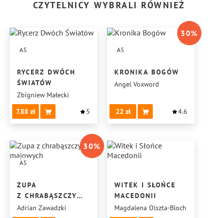
CZYTELNICY WYBRALI RÓWNIEŻ
30
%
A5
A5
RYCERZ DWÓCH
KRONIKA BOGÓW
ŚWIATÓW
Angel Voxword
Zbigniew Małecki
7.88
5
22
4.6
30
%
A5
ZUPA
WITEK I SŁOŃCE
Z CHRABĄSZCZY
MACEDONII
MAJOWYCH
Adrian Zawadzki
Magdalena Olszta-Bloch