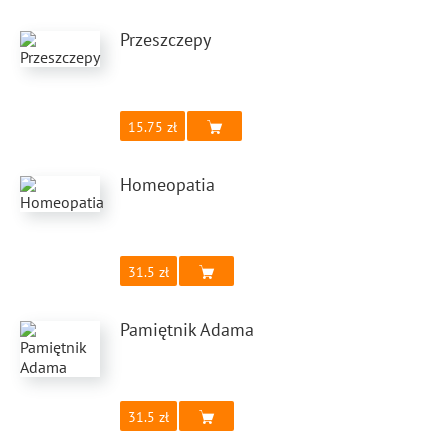
Przeszczepy
15.75
Homeopatia
31.5
Pamiętnik Adama
31.5