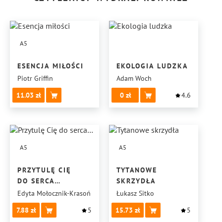
A5
ESENCJA MIŁOŚCI
EKOLOGIA LUDZKA
Piotr Griffin
Adam Woch
11.03
0
4.6
A5
A5
PRZYTULĘ CIĘ
TYTANOWE
DO SERCA…
SKRZYDŁA
Edyta Mołocznik-Krasoń
Łukasz Sitko
7.88
5
15.73
5