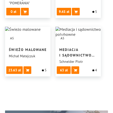
"POMERANIA"
0
9.45
5
A5
A5
ŚWIEŻO MALOWANE
MEDIACJA
I SĄDOWNICTWO
Michał Matejczuk
POLUBOWNE
Schneider Piotr
23.63
5
63
4