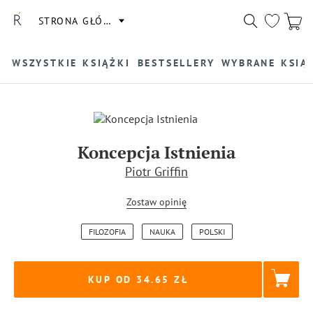
STRONA GŁÓWNA
WSZYSTKIE KSIĄŻKI
BESTSELLERY
WYBRANE KSIĄ
Koncepcja Istnienia
Piotr Griffin
Zostaw opinię
FILOZOFIA
NAUKA
POLSKI
KUP OD 34.65