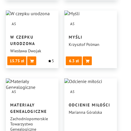
A5
A5
W CZEPKU
MYŚLI
URODZONA
Krzysztof Polman
Wiesława Dwojak
15.75
5
6.3
A5
A5
MATERIAŁY
ODCIENIE MIŁOŚCI
GENEALOGICZNE
Marianna Góralska
Zachodniopomorskie
Towarzystwo
Genealogiczne