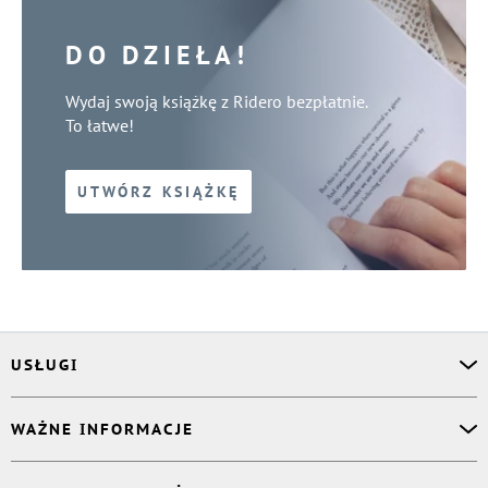
DO DZIEŁA!
Wydaj swoją książkę z Ridero bezpłatnie.
To łatwe!
UTWÓRZ KSIĄŻKĘ
USŁUGI
Asystent osobisty
WAŻNE INFORMACJE
Korektor
Projektant okładki
O nas