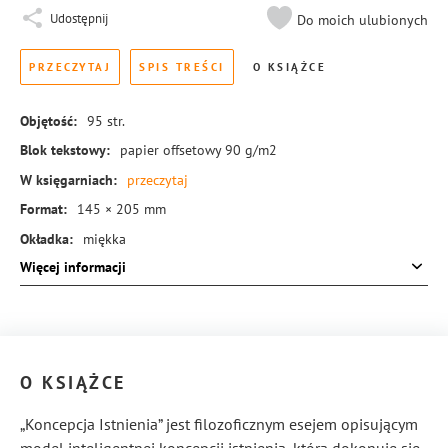
Udostępnij
Do moich ulubionych
PRZECZYTAJ
SPIS TREŚCI
O KSIĄŻCE
Objętość:
95
str.
Blok tekstowy:
papier offsetowy 90 g/m2
W księgarniach:
przeczytaj
Format:
145 × 205 mm
Okładka:
miękka
Więcej informacji
Rodzaj oprawy:
blok klejony
ISBN:
978-83-8189-442-5
O KSIĄŻCE
„Koncepcja Istnienia” jest filozoficznym esejem opisującym