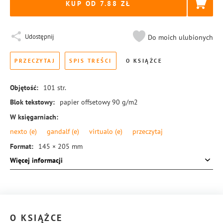
KUP OD 7.88
Udostępnij
Do moich ulubionych
PRZECZYTAJ
SPIS TREŚCI
O KSIĄŻCE
Objętość:
101
str.
Blok tekstowy:
papier offsetowy 90 g/m2
W księgarniach:
nexto
(e)
gandalf
(e)
virtualo
(e)
przeczytaj
Format:
145 × 205 mm
Więcej informacji
Okładka:
miękka
Rodzaj oprawy:
blok klejony
ISBN:
978-83-8126-772-4
O KSIĄŻCE