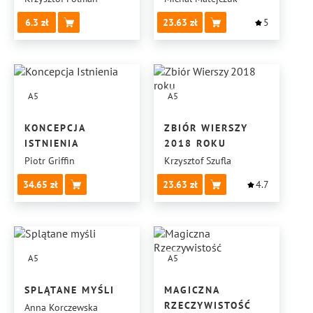
6.3
23.63
5
A5
A5
KONCEPCJA
ZBIÓR WIERSZY
ISTNIENIA
2018 ROKU
Piotr Griffin
Krzysztof Szufla
34.65
23.63
4.7
A5
A5
SPLĄTANE MYŚLI
MAGICZNA
RZECZYWISTOŚĆ
Anna Korczewska