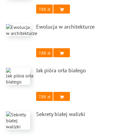
7.88
Ewolucja w architekturze
7.88
Jak pióra orła białego
7.88
Sekrety białej walizki