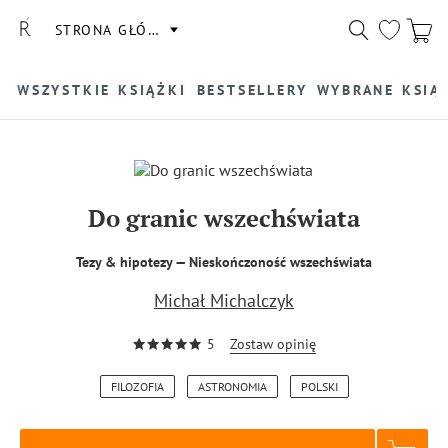
STRONA GŁÓWNA
WSZYSTKIE KSIĄŻKI
BESTSELLERY
WYBRANE KSIĄ
Do granic wszechświata
Tezy & hipotezy — Nieskończoność wszechświata
Michał Michalczyk
5
Zostaw opinię
FILOZOFIA
ASTRONOMIA
POLSKI