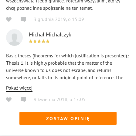
wszechświata i jego granice. Polecam wszystkim, którzy
chcą poznać inne spojrzenie na ten temat.
3 grudnia 2019
,
o
15:09
Michał Michalczyk
Basic theses (theorems for which justification is presented).:
Thesis 1. It is highly probable that the matter of the
universe known to us does not escape, and returns
somewhere, or falls to its original point of reference. The
closer and longer it drops to this point, the more it
Pokaż więcej
accelerates, hence the observed phenomenon of the
9 kwietnia 2018
,
o
17:05
acceleration of the expansion of the universe. Thesis 2.
Black holes are the chimneys of fired or active cosmic
volcanoes transferring matter to the antiworld, where the
ZOSTAW OPINIĘ
collision with antimatter is destroyed. Thesis 3. Time is just
an illusion, so the illusion is space-time, the illusion is the
theory of relativity based on the existence of space-time,