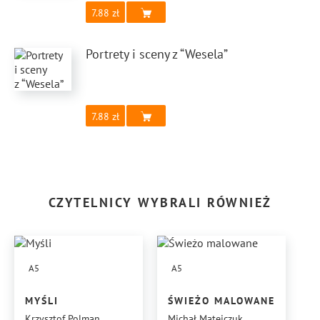
7.88
Portrety i sceny z “Wesela”
7.88
CZYTELNICY WYBRALI RÓWNIEŻ
A5
A5
MYŚLI
ŚWIEŻO MALOWANE
Krzysztof Polman
Michał Matejczuk