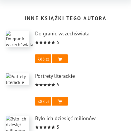
certainly this theory does not work outside our existence.
Thesis 4. A great explosion, or the beginning, could be
INNE KSIĄŻKI TEGO AUTORA
a collapse of the shell or cloud at the border of our
universe, where the majority of matter is concentrated,
Do granic wszechświata
hence the gravitational fall of our world. There may be gaps
or whirls there, there are certainly caves of space volcanoes
5
in which matter disappears and does not have to compact
into grains, it can be sucked into the antiworld. Thesis 5.
7.88
The blue spheres of the universe are in constant vortex
motion. Our world is also in this movement, there are
Portrety literackie
infinitely many such spinning worlds. The whirling motion
must produce enormous centrifugal forces rupturing the
5
spheres of the universe, causing the observed spherical
escape and the flow of the vector, or maybe the spatially
7.88
spiral of the flowing matter. This results in an apparent
escape of matter possessing mass. Whirling spheres must
Było ich dziesięć milionów
collide and penetrate, their scattered matter densifies
in cycles to again undergo the next disruptive cycles. We
5