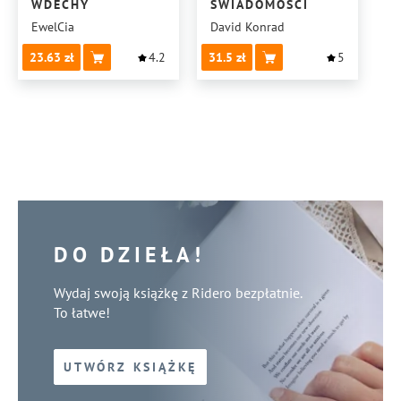
WDECHY
ŚWIADOMOŚCI
EwelCia
David Konrad
23.63
4.2
31.5
5
DO DZIEŁA!
Wydaj swoją książkę z Ridero bezpłatnie.
To łatwe!
UTWÓRZ KSIĄŻKĘ