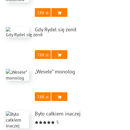
observe a similar phenomenon by following the movement
of clouds in our sky, when the wind breaks clouds and
7.88
thickens again, another mechanism, but the effect is similar
Gdy Rydel się żenił
7.88
„Wesele” monolog
7.88
Było całkiem inaczej
5