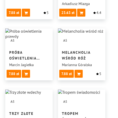
Arkadiusz Miazga
7.88
5
23.63
4.4
A5
A5
PRÓBA
MELANCHOLIA
OŚWIETLENIA
WŚRÓD RÓŻ
PRAWDY
Marcin Jagiełka
Marianna Góralska
7.88
7.88
5
A5
A5
TRZY ZŁOTE
TROPEM