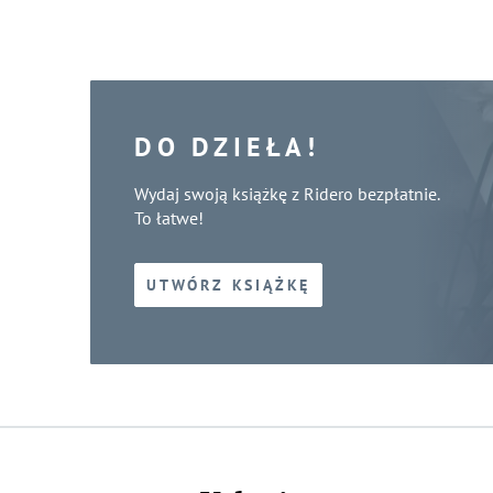
DO DZIEŁA!
Wydaj swoją książkę z Ridero bezpłatnie.
To łatwe!
UTWÓRZ KSIĄŻKĘ