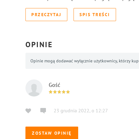
PRZECZYTAJ
SPIS TREŚCI
OPINIE
Opinie mogą dodawać wyłącznie użytkownicy, którzy kupil
Gość
23 grudnia 2022
,
o
12:27
ZOSTAW OPINIĘ