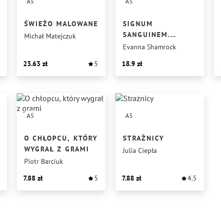
A5
A5
ŚWIEŻO MALOWANE
SIGNUM
SANGUINEM.
Michał Matejczuk
ŚWIATŁO
Evanna Shamrock
23.63
5
18.9
A5
A5
O CHŁOPCU, KTÓRY
STRAŻNICY
WYGRAŁ Z GRAMI
Julia Ciepła
Piotr Barciuk
7.88
5
7.88
4.5