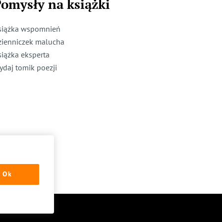
omysły na książki
siążka wspomnień
zienniczek malucha
siążka eksperta
ydaj tomik poezji
Ok