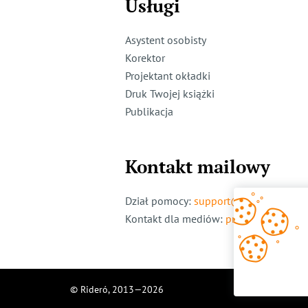
Usługi
Asystent osobisty
Korektor
Projektant okładki
Druk Twojej książki
Publikacja
Kontakt mailowy
Dział pomocy
:
support@ridero.pl
Kontakt dla mediów
:
pr@ridero.pl
© Rideró, 2013—
2026