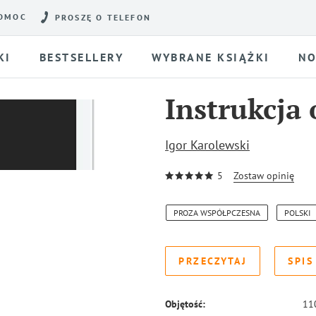
OMOC
PROSZĘ O TELEFON
KI
BESTSELLERY
WYBRANE KSIĄŻKI
NO
Instrukcja
Igor Karolewski
5
Zostaw opinię
PROZA WSPÓŁPCZESNA
POLSKI
PRZECZYTAJ
SPIS
Objętość:
11