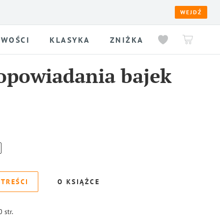
WEJDŹ
WOŚCI
KLASYKA
ZNIŻKA
 opowiadania bajek
 TREŚCI
O KSIĄŻCE
0
str.