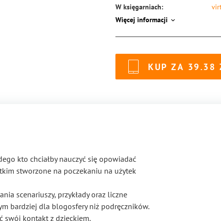
W księgarniach:
vir
Więcej informacji
ISBN:
97
KUP ZA
39.38
żdego kto chciałby nauczyć się opowiadać
ystkim stworzone na poczekaniu na użytek
ia scenariuszy, przykłady oraz liczne
m bardziej dla blogosfery niż podręczników.
swój kontakt z dzieckiem.