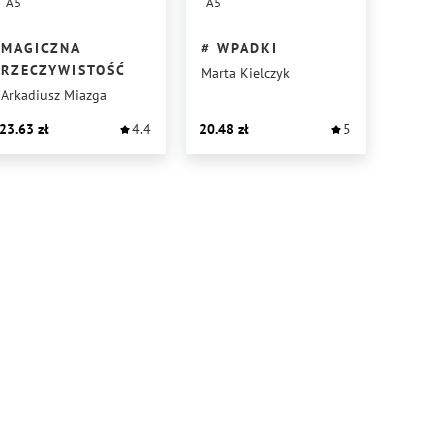
A5
A5
MAGICZNA
# WPADKI
RZECZYWISTOŚĆ
Marta Kielczyk
Arkadiusz Miazga
23.63
4.4
20.48
5