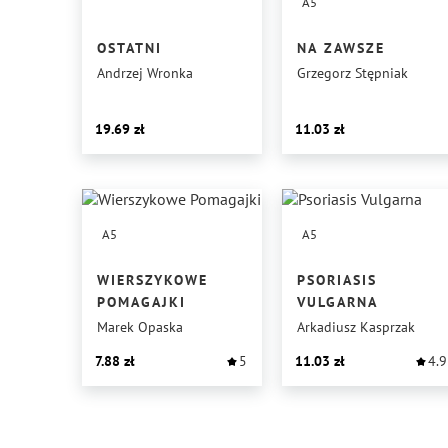
A5
OSTATNI
NA ZAWSZE
Andrzej Wronka
Grzegorz Stępniak
19.69
11.03
A5
A5
WIERSZYKOWE
PSORIASIS
POMAGAJKI
VULGARNA
Marek Opaska
Arkadiusz Kasprzak
7.88
5
11.03
4.9