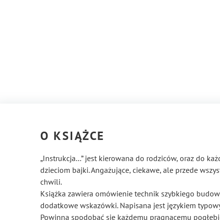
O KSIĄŻCE
„Instrukcja…” jest kierowana do rodziców, oraz do ka
dzieciom bajki. Angażujące, ciekawe, ale przede wsz
chwili.
Książka zawiera omówienie technik szybkiego budowan
dodatkowe wskazówki. Napisana jest językiem typowy
Powinna spodobać się każdemu pragnącemu pogłębić 