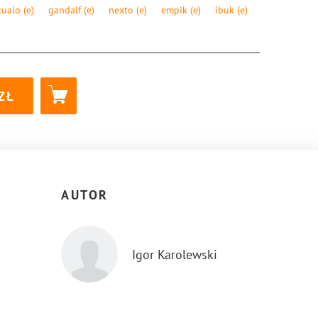
tualo
(e)
gandalf
(e)
nexto
(e)
empik
(e)
ibuk
(e)
8-83-8104-915-3
AUTOR
Igor Karolewski