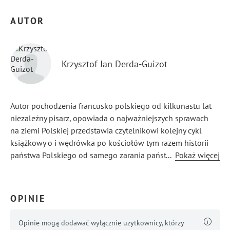
AUTOR
Krzysztof Jan Derda-Guizot
Autor pochodzenia francusko polskiego od kilkunastu lat
niezależny pisarz, opowiada o najważniejszych sprawach
na ziemi Polskiej przedstawia czytelnikowi kolejny cykl
książkowy o i wędrówka po kościołów tym razem historii
państwa Polskiego od samego zarania państwa Polskiego
...
Pokaż więcej
do czasów późnego średniowiecza i jakie były losy tego
wielkiego królestwa w ówczesnej Europie.
OPINIE
Opinie mogą dodawać wyłącznie użytkownicy, którzy