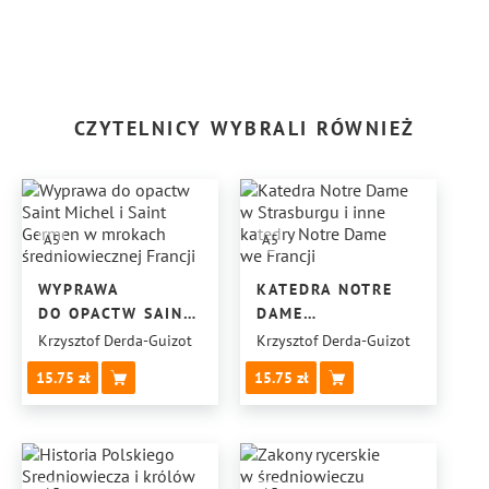
CZYTELNICY WYBRALI RÓWNIEŻ
A5
A5
WYPRAWA
KATEDRA NOTRE
DO OPACTW SAINT
DAME
MICHEL I SAINT
W STRASBURGU
Krzysztof Derda-Guizot
Krzysztof Derda-Guizot
GERMEN
I INNE KATEDRY
15.75
15.75
W MROKACH
NOTRE DAME
ŚREDNIOWIECZNEJ
WE FRANCJI
FRANCJI