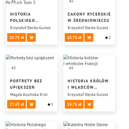
A5
A5
HISTORIA
ZAKONY RYCERSKIE
POLSKIEGO
W ŚREDNIOWIECZU
SREDNIOWIECZA
Krzysztof Derda-Guizot
Krzysztof Derda-Guizot
I KRÓLÓW
15.75
15.75
2
POLSKICH TOM 3
A5
A5
PORTRETY BEZ
HISTORIA KRÓLÓW
UPIĘKSZEŃ
I WŁADCÓW
FRANCJI
Magda Kosińska-Król
Krzysztof Derda-Guizot
23.63
5
15.75