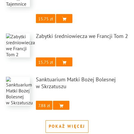
15.75
Zabytki średniowiecza we Francji Tom 2
15.75
Sanktuarium Matki Bożej Bolesnej
w Skrzatuszu
7.88
POKAŻ WIĘCEJ