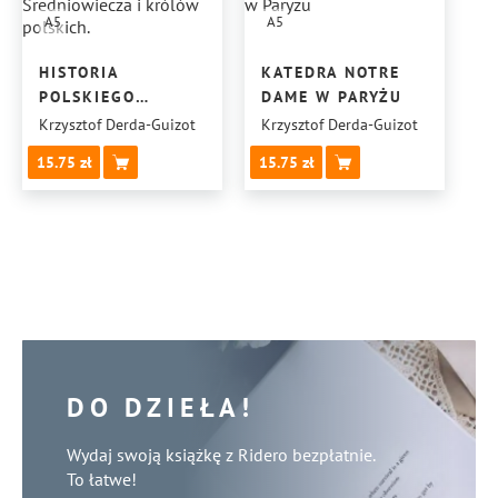
A5
A5
HISTORIA
KATEDRA NOTRE
POLSKIEGO
DAME W PARYŻU
SREDNIOWIECZA
Krzysztof Derda-Guizot
Krzysztof Derda-Guizot
I KRÓLÓW
15.75
15.75
POLSKICH.
DO DZIEŁA!
Wydaj swoją książkę z Ridero bezpłatnie.
To łatwe!