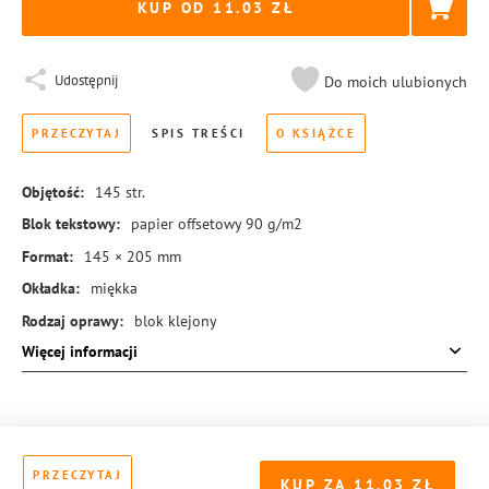
KUP OD 11.03
Udostępnij
Do moich ulubionych
PRZECZYTAJ
SPIS TREŚCI
O KSIĄŻCE
Objętość:
145
str.
Blok tekstowy:
papier offsetowy 90 g/m2
Format:
145 × 205 mm
Okładka:
miękka
Rodzaj oprawy:
blok klejony
Więcej informacji
ISBN:
978-83-8189-515-6
PRZECZYTAJ
KUP ZA
11.03