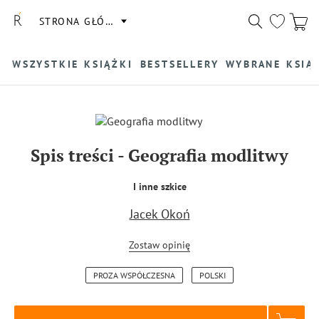
STRONA GŁÓWNA
WSZYSTKIE KSIĄŻKI
BESTSELLERY
WYBRANE KSIĄ
Spis treści
-
Geografia modlitwy
I inne szkice
Jacek Okoń
Zostaw opinię
PROZA WSPÓŁCZESNA
POLSKI