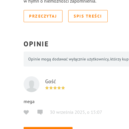
w hymn o niemożności zapomnienia.
PRZECZYTAJ
SPIS TREŚCI
OPINIE
Opinie mogą dodawać wyłącznie użytkownicy, którzy kupil
Gość
mega
30 września 2025
,
o
15:07