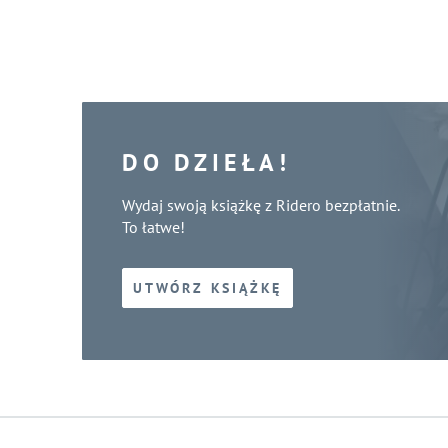
DO DZIEŁA!
Wydaj swoją książkę z Ridero bezpłatnie.
To łatwe!
UTWÓRZ KSIĄŻKĘ