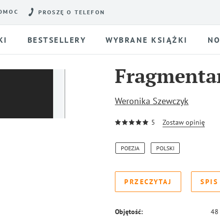
OMOC
PROSZĘ O TELEFON
KI
BESTSELLERY
WYBRANE KSIĄŻKI
NO
Fragmenta
Weronika Szewczyk
5
Zostaw opinię
POEZJA
POLSKI
PRZECZYTAJ
SPIS
Objętość:
48