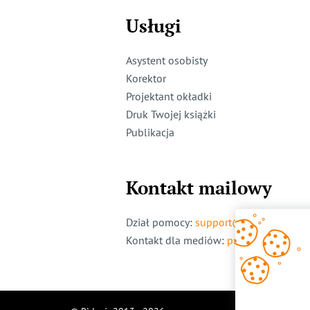
Usługi
Asystent osobisty
Korektor
Projektant okładki
Druk Twojej książki
Publikacja
Kontakt mailowy
Dział pomocy
:
support@ridero.pl
Kontakt dla mediów
:
pr@ridero.pl