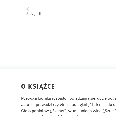
Udostępnij
O KSIĄŻCE
Poetycka kronika rozpadu i odradzania się, gdzie ból 
autorka prowadzi czytelnika od pęknięć i cieni — do o
Głosy popiołów („Szepty”), szum taniego wina („Szum”) 