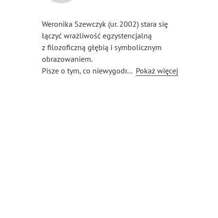
Weronika Szewczyk (ur. 2002) stara się
łączyć wrażliwość egzystencjalną
z filozoficzną głębią i symbolicznym
obrazowaniem.
Pisze o tym, co niewygodne,
...
Pokaż więcej
przemilczane, rozpadające się —
i o tym, co się z tego rodzi.
Z wykształcenia kognitywistka
i matematyczka, po godzinach
obserwatorka procesów świata
i człowieka w nim.