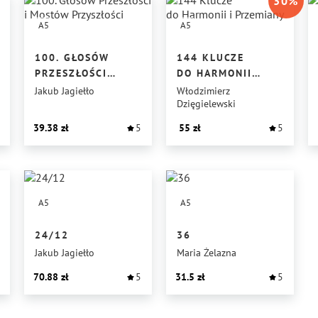
30
%
A5
A5
100. GŁOSÓW
144 KLUCZE
PRZESZŁOŚCI
DO HARMONII
I MOSTÓW
I PRZEMIANY
Jakub Jagiełło
Włodzimierz
Dzięgielewski
PRZYSZŁOŚCI
39.38
5
55
5
A5
A5
24/12
36
Jakub Jagiełło
Maria Żelazna
70.88
5
31.5
5