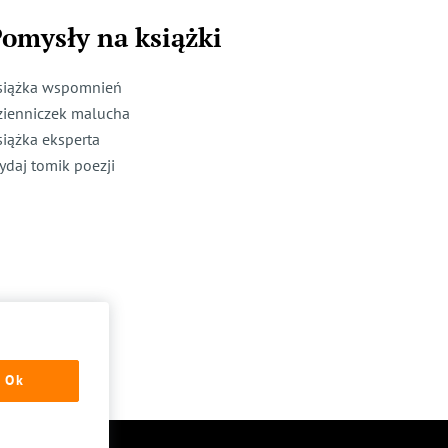
omysły na książki
siążka wspomnień
zienniczek malucha
siążka eksperta
ydaj tomik poezji
Ok