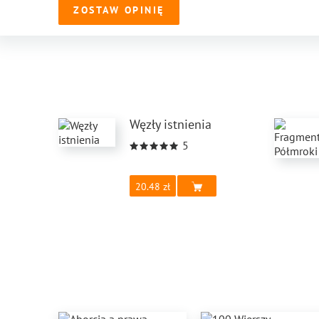
ZOSTAW OPINIĘ
Węzły istnienia
5
20.48