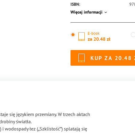
ISBN:
97
Więcej informacji
E-book
za
20.48
KUP ZA
20.48
staje się językiem przemiany. W trzech aktach
drobiny światła.
i wodospady łez („Szklistość”) splatają się