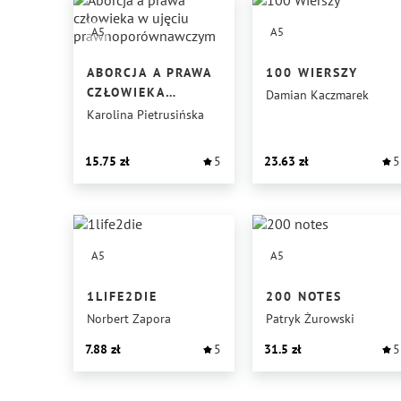
A5
A5
ABORCJA A PRAWA
100 WIERSZY
CZŁOWIEKA
Damian Kaczmarek
W UJĘCIU
Karolina Pietrusińska
PRAWNOPORÓWNAWCZYM
15.75
5
23.63
5
A5
A5
1LIFE2DIE
200 NOTES
Norbert Zapora
Patryk Żurowski
7.88
5
31.5
5