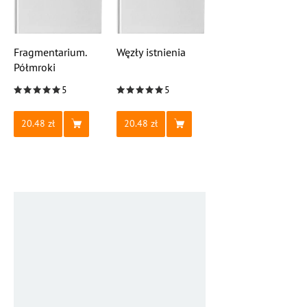
Fragmentarium.
Węzły istnienia
Półmroki
5
5
20.48
20.48