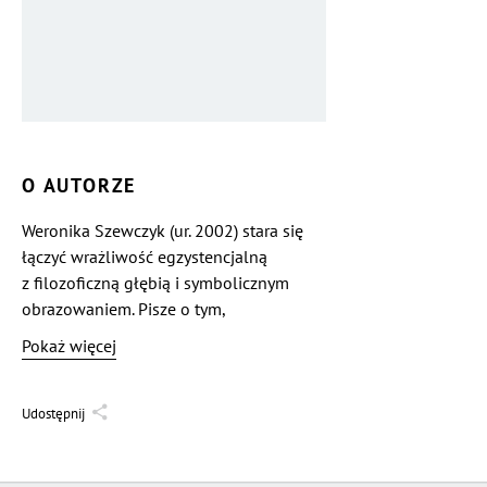
O AUTORZE
Weronika Szewczyk (ur. 2002) stara się
łączyć wrażliwość egzystencjalną
z filozoficzną głębią i symbolicznym
obrazowaniem. Pisze o tym,
co niewygodne, przemilczane,
Pokaż więcej
rozpadające się — i o tym, co się z tego
rodzi. Z wykształcenia kognitywistka
i matematyczka, po godzinach
Udostępnij
obserwatorka procesów świata
i człowieka w nim.