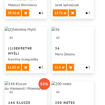
I W ZESPOLE
Mateusz Wolniewicz
Jacek Jędrzejczak
39.38
4
15.75
5
A5
A5
(1)SEKRETNE
36
MYŚLI
Maria Żelazna
Karolina Grzegrzółka
11.03
5
31.5
5
30
%
A5
A5
144 KLUCZE
200 NOTES