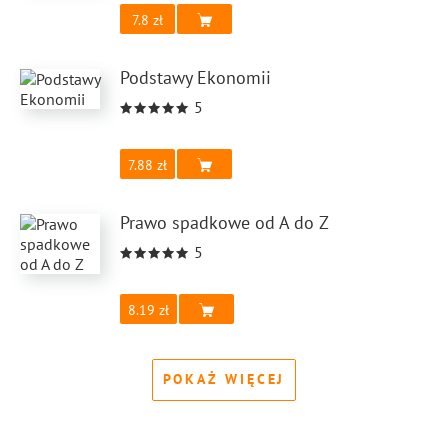
7.8
Podstawy Ekonomii
5
7.88
Prawo spadkowe od A do Z
5
8.19
POKAŻ WIĘCEJ