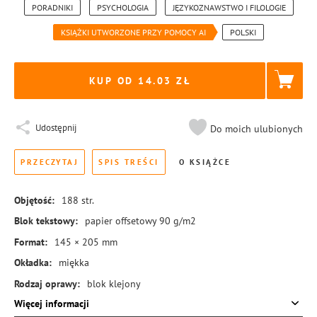
PORADNIKI
PSYCHOLOGIA
JĘZYKOZNAWSTWO I FILOLOGIE
KSIĄŻKI UTWORZONE PRZY POMOCY AI
POLSKI
KUP OD 14.03
Udostępnij
Do moich ulubionych
PRZECZYTAJ
SPIS TREŚCI
O KSIĄŻCE
Objętość:
188
str.
Blok tekstowy:
papier offsetowy 90 g/m2
Format:
145 × 205 mm
Okładka:
miękka
Rodzaj oprawy:
blok klejony
Więcej informacji
ISBN:
978-83-8384-038-3