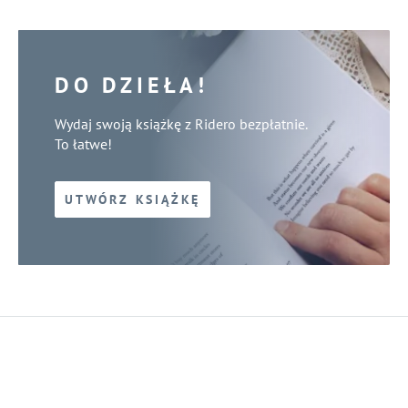
DO DZIEŁA!
Wydaj swoją książkę z Ridero bezpłatnie.
To łatwe!
UTWÓRZ KSIĄŻKĘ