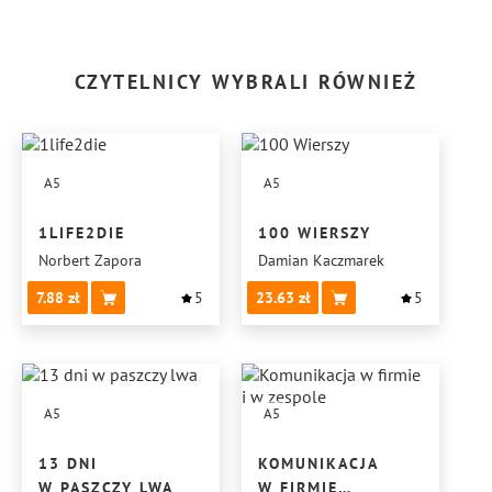
CZYTELNICY WYBRALI RÓWNIEŻ
A5
A5
1LIFE2DIE
100 WIERSZY
Norbert Zapora
Damian Kaczmarek
7.88
5
23.63
5
A5
A5
13 DNI
KOMUNIKACJA
W PASZCZY LWA
W FIRMIE