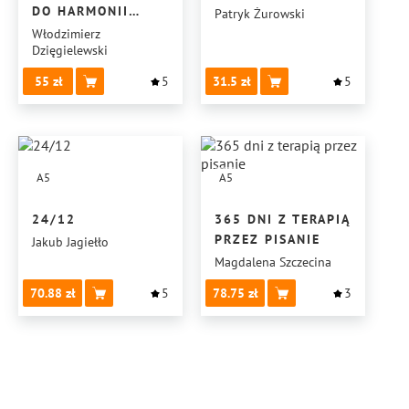
DO HARMONII
Patryk Żurowski
I PRZEMIANY
Włodzimierz
Dzięgielewski
55
5
31.5
5
A5
A5
24/12
365 DNI Z TERAPIĄ
PRZEZ PISANIE
Jakub Jagiełło
Magdalena Szczecina
70.88
5
78.75
3