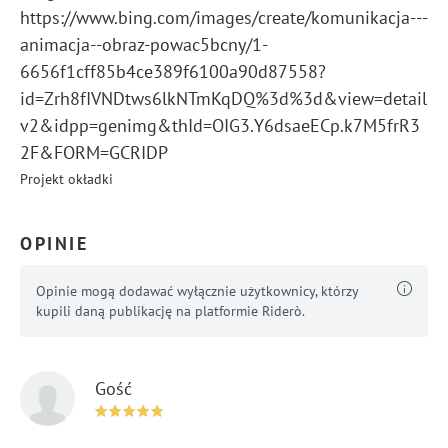
https://www.bing.com/images/create/komunikacja---
animacja--obraz-powac5bcny/1-
6656f1cff85b4ce389f6100a90d87558?
id=Zrh8fIVNDtws6lkNTmKqDQ%3d%3d&view=detail
v2&idpp=genimg&thId=OIG3.Y6dsaeECp.k7M5frR3
2F&FORM=GCRIDP
Projekt okładki
OPINIE
Opinie mogą dodawać wyłącznie użytkownicy, którzy
kupili daną publikację na platformie Riderò.
Gość