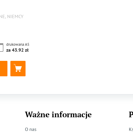
E, NIEMCY
drukowana
A5
za
43.92
Ważne informacje
P
O nas
K