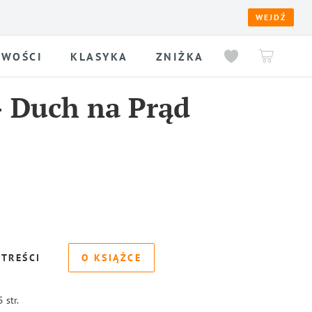
WEJDŹ
WOŚCI
KLASYKA
ZNIŻKA
-
Duch na Prąd
 TREŚCI
O KSIĄŻCE
5
str.