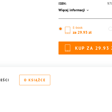
ISBN:
97
Więcej informacji
E-book
za
29.93
KUP ZA
29.93
REŚCI
O KSIĄŻCE