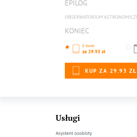
EPILOG
OBSERWATORIUM ASTRONOMICZN
KONIEC
E-book
za
29.93
KUP ZA
29.93
Usługi
Asystent osobisty