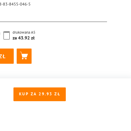
8-83-8455-046-5
drukowana
A5
za
43.92
KUP ZA
29.93