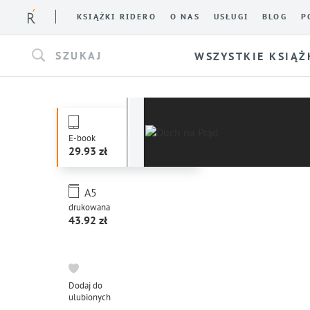
KSIĄŻKI RIDERO
O NAS
USŁUGI
BLOG
P
SZUKAJ
WSZYSTKIE KSIĄŻ
E-book
29.93
A5
drukowana
43.92
Dodaj do
ulubionych