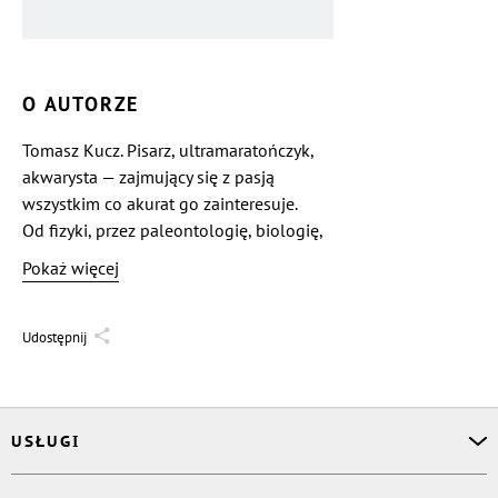
O AUTORZE
Tomasz Kucz. Pisarz, ultramaratończyk,
akwarysta — zajmujący się z pasją
wszystkim co akurat go zainteresuje.
Od fizyki, przez paleontologię, biologię,
historię starożytną po… wędkarstwo!
Pokaż więcej
Udostępnij
USŁUGI
Asystent osobisty