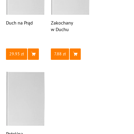
Duch na Prąd
Zakochany
w Duchu
29.93
7.88
Potrójna