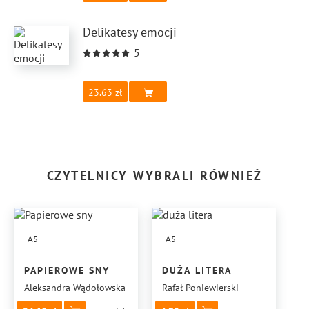
Delikatesy emocji
5
23.63
CZYTELNICY WYBRALI RÓWNIEŻ
A5
A5
PAPIEROWE SNY
DUŻA LITERA
Aleksandra Wądołowska
Rafał Poniewierski