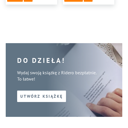
DO DZIEŁA!
Wydaj swoją książkę z Ridero bezpłatnie.
To łatwe!
UTWÓRZ KSIĄŻKĘ