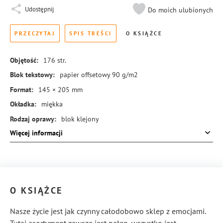
Udostępnij
Do moich ulubionych
PRZECZYTAJ
SPIS TREŚCI
O KSIĄŻCE
Objętość:
176
str.
Blok tekstowy:
papier offsetowy 90 g/m2
Format:
145 × 205 mm
Okładka:
miękka
Rodzaj oprawy:
blok klejony
Więcej informacji
ISBN:
978-83-8245-853-4
O KSIĄŻCE
Nasze życie jest jak czynny całodobowo sklep z emocjami.