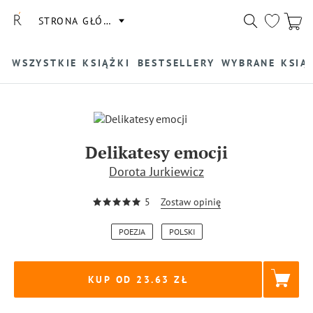
STRONA GŁÓWNA
WSZYSTKIE KSIĄŻKI
BESTSELLERY
WYBRANE KSIĄ
Delikatesy emocji
Dorota Jurkiewicz
5
Zostaw opinię
POEZJA
POLSKI
KUP OD 23.63