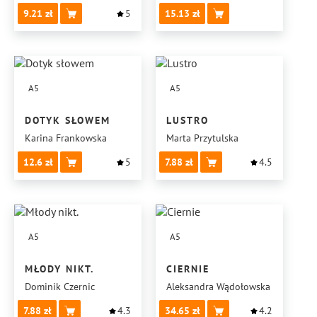
9.21
5
15.13
A5
A5
DOTYK SŁOWEM
LUSTRO
Karina Frankowska
Marta Przytulska
12.6
5
7.88
4.5
A5
A5
MŁODY NIKT.
CIERNIE
Dominik Czernic
Aleksandra Wądołowska
7.88
4.3
34.65
4.2