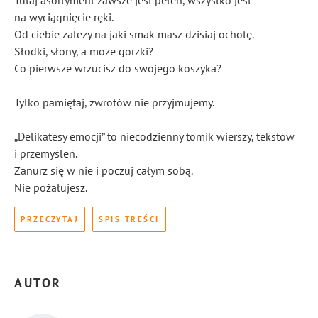
Tutaj asortyment zawsze jest pełen, wszystko jest
na wyciągnięcie ręki.
Od ciebie zależy na jaki smak masz dzisiaj ochotę.
Słodki, słony, a może gorzki?
Co pierwsze wrzucisz do swojego koszyka?
Tylko pamiętaj, zwrotów nie przyjmujemy.
„Delikatesy emocji” to niecodzienny tomik wierszy, tekstów
i przemyśleń.
Zanurz się w nie i poczuj całym sobą.
Nie pożałujesz.
PRZECZYTAJ
SPIS TREŚCI
AUTOR