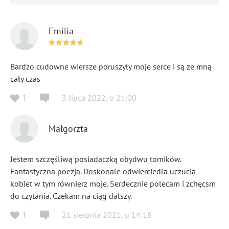
Emilia
Bardzo cudowne wiersze poruszyły moje serce i są ze mną
cały czas
1
3 lipca 2022
,
o
21:00
Małgorzta
Jestem szczęśliwą posiadaczką obydwu tomików.
Fantastyczna poezja. Doskonale odwierciedla uczucia
kobiet w tym równierz moje. Serdecznie polecam i zchęcsm
do czytania. Czekam na ciąg dalszy.
1
21 sierpnia 2021
,
o
14:18