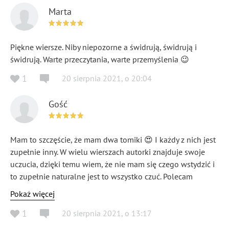
Marta
Piękne wiersze. Niby niepozorne a świdrują, świdrują i
świdrują. Warte przeczytania, warte przemyślenia 😉
1
20 sierpnia 2021
,
o
20:04
Gość
Mam to szczęście, że mam dwa tomiki 😍 I każdy z nich jest
zupełnie inny. W wielu wierszach autorki znajduje swoje
uczucia, dzięki temu wiem, że nie mam się czego wstydzić i
to zupełnie naturalne jest to wszystko czuć. Polecam
wszystkim głodnym emocji 🥰
Pokaż więcej
1
20 sierpnia 2021
,
o
13:17