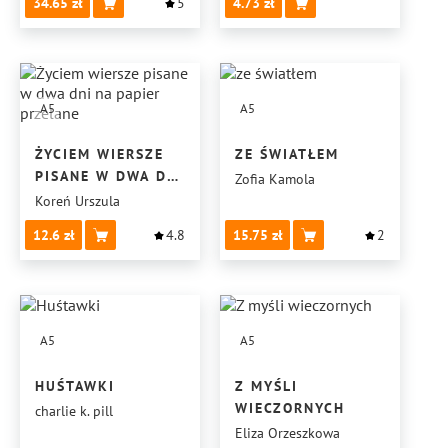
34.65
5
4.73
A5
A5
ŻYCIEM WIERSZE
ZE ŚWIATŁEM
PISANE W DWA DNI
Zofia Kamola
NA PAPIER
Koreń Urszula
PRZELANE
12.6
4.8
15.75
2
A5
A5
HUŚTAWKI
Z MYŚLI
WIECZORNYCH
charlie k. pill
Eliza Orzeszkowa