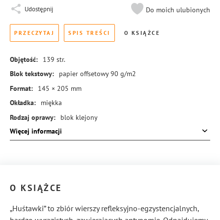
Udostępnij
Do moich ulubionych
PRZECZYTAJ
SPIS TREŚCI
O KSIĄŻCE
Objętość:
139
str.
Blok tekstowy:
papier offsetowy 90 g/m2
Format:
145 × 205 mm
Okładka:
miękka
Rodzaj oprawy:
blok klejony
Więcej informacji
ISBN:
978-83-8245-842-8
O KSIĄŻCE
„Huśtawki” to zbiór wierszy refleksyjno-egzystencjalnych,