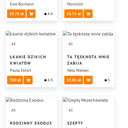
PRZELANE
Ewa Bormann
Moniolid
15.75
4.4
15.75
A5
A5
ŁKANIE DZIKICH
TA TĘSKNOTA MNIE
KWIATÓW
ZABIJA
Paula Ekiert
Nela Nielsen
7.88
4.9
22.05
5
A5
A5
RODZINNY EXODUS
SZEPTY