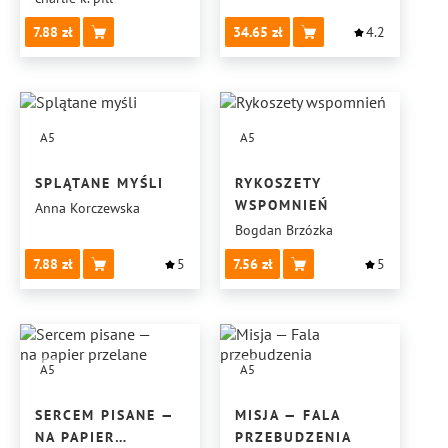
7.88
34.65
4.2
A5
A5
SPLĄTANE MYŚLI
RYKOSZETY
WSPOMNIEŃ
Anna Korczewska
Bogdan Brzózka
7.88
5
7.56
5
A5
A5
SERCEM PISANE —
MISJA — FALA
NA PAPIER
PRZEBUDZENIA