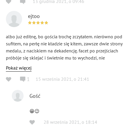
13 grudnia 2021
,
o
09:46
ejtoo
albo już editnę, bo gościa trochę zczytałem. nierówno pod
sufitem, na perłę nie kładzie się kitem, zawsze dwie strony
medalu, z naciskiem na dekadencję. facet po przejściach
próbóje się sklejać i świetnie mu to wychodzi, nie
znajdziesz tu mickiewiczowskiego pierdolenia. konkretne
Pokaż więcej
metafory prowadzące się za dupę z tematem po czym
1
15 września 2021
,
o
21:41
znośna (przez nastrój niż warsztat) pointa. no kurwa kupun i
napaś się do syta, książeczka stworzona do czytania na
dołku (może pozwolą ci ze sobą zabrać, przygituj coś). ^^
Gość
😁😉
28 września 2021
,
o
18:14