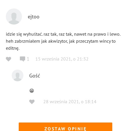
ejtoo
idzie się wyhuśtać. raz tak, raz tak, nawet na prawo i lewo.
heh zabrzmiałem jak akwizytor, jak przeczytam wincy to
editnę.
1
15 września 2021
,
o
21:32
Gość
😁
28 września 2021
,
o
18:14
ZOSTAW OPINIĘ