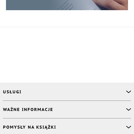
USŁUGI
Asystent osobisty
WAŻNE INFORMACJE
Korektor
Projektant okładki
O nas
POMYSŁY NA KSIĄŻKI
Druk Twojej książki
Książki Ridero