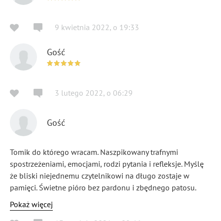
9 kwietnia 2022
,
o
19:33
Gość
3 lutego 2022
,
o
06:29
Gość
Tomik do którego wracam. Naszpikowany trafnymi
spostrzeżeniami, emocjami, rodzi pytania i refleksje. Myślę
że bliski niejednemu czytelnikowi na długo zostaje w
pamięci. Świetne pióro bez pardonu i zbędnego patosu.
Polecam! Ania O.
Pokaż więcej