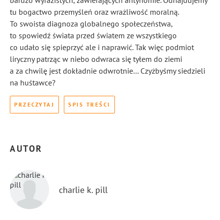
bardzo wyrazistych, zawierających antynomie. Odnajdujemy
tu bogactwo przemyśleń oraz wrażliwość moralną.
To swoista diagnoza globalnego społeczeństwa,
to spowiedź świata przed światem ze wszystkiego
co udało się spieprzyć ale i naprawić. Tak więc podmiot
liryczny patrząc w niebo odwraca się tyłem do ziemi
a za chwilę jest dokładnie odwrotnie… Czyżbyśmy siedzieli
na huśtawce?
PRZECZYTAJ
SPIS TREŚCI
AUTOR
charlie k. pill