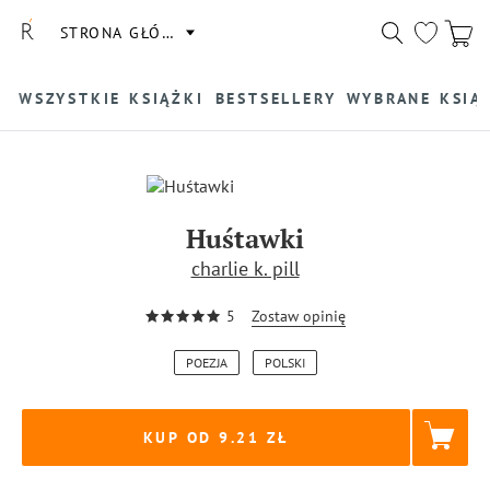
STRONA GŁÓWNA
WSZYSTKIE KSIĄŻKI
BESTSELLERY
WYBRANE KSIĄ
Huśtawki
charlie k. pill
5
Zostaw opinię
POEZJA
POLSKI
KUP OD 9.21