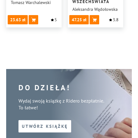
WSZECHŚWIATA
Tomasz Warchalewski
Aleksandra Wądołowska
23.63
5
47.25
3.8
DO DZIEŁA!
Wydaj swoją książkę z Ridero bezpłatnie.
To łatwe!
UTWÓRZ KSIĄŻKĘ