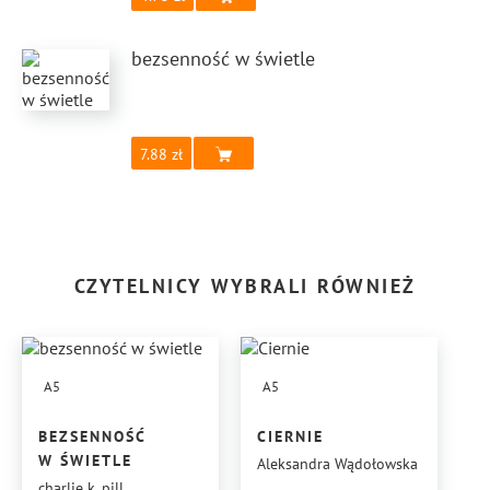
bezsenność w świetle
7.88
CZYTELNICY WYBRALI RÓWNIEŻ
A5
A5
BEZSENNOŚĆ
CIERNIE
W ŚWIETLE
Aleksandra Wądołowska
charlie k. pill