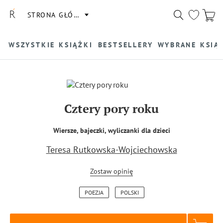
STRONA GŁÓWNA
WSZYSTKIE KSIĄŻKI
BESTSELLERY
WYBRANE KSIĄ
Cztery pory roku
Wiersze, bajeczki, wyliczanki dla dzieci
Teresa Rutkowska-Wojciechowska
Zostaw opinię
POEZJA
POLSKI