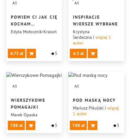
A5
A5
POWIEM CI JAK CIĘ
INSPIRACJE
KOCHAM…
WIERSZE WYBRANE
Edyta Mołocznik-Krasoń
Krystyna
Serdeczna
i
więcej 1
autor
4.73
5
6.3
A5
A5
WIERSZYKOWE
POD MASKĄ NOCY
POMAGAJKI
Mariusz Pikulski
i
więcej
1
autor
Marek Opaska
7.88
5
7.88
5