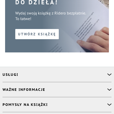
DO DZIEŁA!
Wydaj swoją książkę z Ridero bezpłatnie.
To łatwe!
UTWÓRZ KSIĄŻKĘ
USŁUGI
Asystent osobisty
WAŻNE INFORMACJE
Korektor
Projektant okładki
O nas
POMYSŁY NA KSIĄŻKI
Druk Twojej książki
Książki Ridero
Publikacja
Pomoc