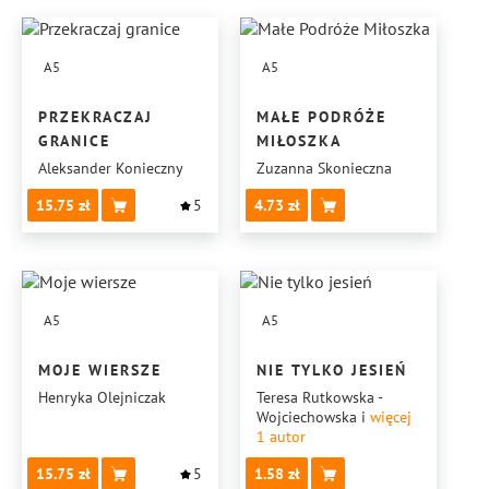
A5
A5
PRZEKRACZAJ
MAŁE PODRÓŻE
GRANICE
MIŁOSZKA
Aleksander Konieczny
Zuzanna Skonieczna
15.75
5
4.73
A5
A5
MOJE WIERSZE
NIE TYLKO JESIEŃ
Henryka Olejniczak
Teresa Rutkowska -
Wojciechowska
i
więcej
1
autor
15.75
5
1.58