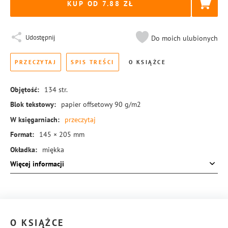
KUP OD 7.88
Udostępnij
Do moich ulubionych
PRZECZYTAJ
SPIS TREŚCI
O KSIĄŻCE
Objętość:
134
str.
Blok tekstowy:
papier offsetowy 90 g/m2
W księgarniach:
przeczytaj
Format:
145 × 205 mm
Okładka:
miękka
Więcej informacji
Rodzaj oprawy:
blok klejony
ISBN:
978-83-8189-678-8
O KSIĄŻCE