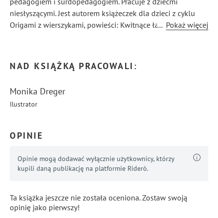
pedagogiem i surdopedagogiem. Pracuje z dziećmi
niesłyszącymi. Jest autorem książeczek dla dzieci z cyklu
Origami z wierszykami, powieści: Kwitnące łany
...
Pokaż więcej
rzepakowych pól i Syndrom złamanego serca oraz dwóch
tomików wierszy.
NAD KSIĄŻKĄ PRACOWALI:
Monika Dreger
Ilustrator
OPINIE
Opinie mogą dodawać wyłącznie użytkownicy, którzy
kupili daną publikację na platformie Riderò.
Ta książka jeszcze nie została oceniona. Zostaw swoją
opinię jako pierwszy!