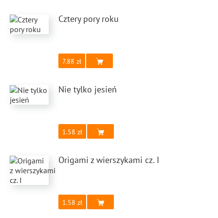
Cztery pory roku
7.88
Nie tylko jesień
1.58
Origami z wierszykami cz. I
1.58