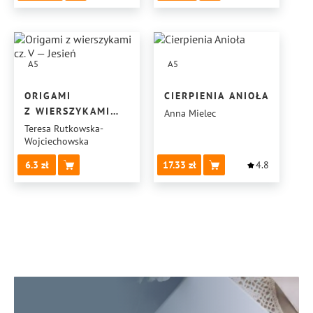
A5
A5
ORIGAMI
CIERPIENIA ANIOŁA
Z WIERSZYKAMI
Anna Mielec
CZ. V — JESIEŃ
Teresa Rutkowska-
Wojciechowska
6.3
17.33
4.8