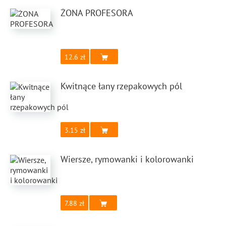
ŻONA PROFESORA
12.6
Kwitnące łany rzepakowych pól
3.15
Wiersze, rymowanki i kolorowanki
7.88