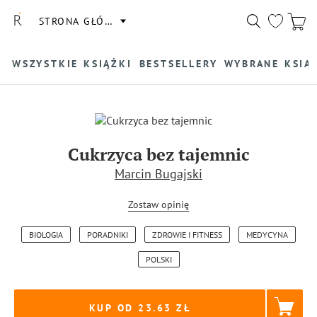
STRONA GŁÓWNA
WSZYSTKIE KSIĄŻKI
BESTSELLERY
WYBRANE KSIĄ
Cukrzyca bez tajemnic
Marcin Bugajski
Zostaw opinię
BIOLOGIA
PORADNIKI
ZDROWIE I FITNESS
MEDYCYNA
POLSKI
KUP OD 23.63