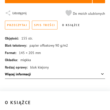
Udostępnij
Do moich ulubionych
PRZECZYTAJ
SPIS TREŚCI
O KSIĄŻCE
Objętość:
155
str.
Blok tekstowy:
papier offsetowy 90 g/m2
Format:
145 × 205 mm
Okładka:
miękka
Rodzaj oprawy:
blok klejony
Więcej informacji
ISBN:
978-83-8455-526-2
O KSIĄŻCE