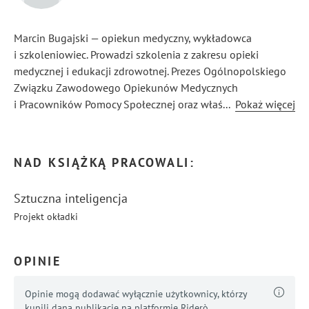
Marcin Bugajski — opiekun medyczny, wykładowca
i szkoleniowiec. Prowadzi szkolenia z zakresu opieki
medycznej i edukacji zdrowotnej. Prezes Ogólnopolskiego
Związku Zawodowego Opiekunów Medycznych
i Pracowników Pomocy Społecznej oraz właściciel Centrum
...
Pokaż więcej
Rozwoju Kompetencji Medycznych i Opieki. Na co dzień
pracuje w szpitalu i ZOL. Od 14. roku życia żyje z cukrzycą
typu 1, łącząc wiedzę zawodową z własnym
NAD KSIĄŻKĄ PRACOWALI:
doświadczeniem pacjenta.
Sztuczna inteligencja
Projekt okładki
OPINIE
Opinie mogą dodawać wyłącznie użytkownicy, którzy
kupili daną publikację na platformie Riderò.