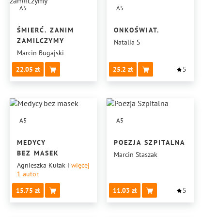
A5
A5
ŚMIERĆ. ZANIM
ONKOŚWIAT.
ZAMILCZYMY
Natalia S
Marcin Bugajski
22.05
25.2
5
A5
A5
MEDYCY
POEZJA SZPITALNA
BEZ MASEK
Marcin Staszak
Agnieszka Kułak
i
więcej
1
autor
15.75
11.03
5