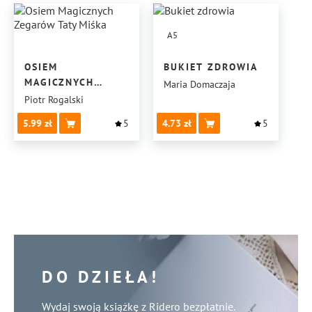
A5
OSIEM
BUKIET ZDROWIA
MAGICZNYCH
Maria Domaczaja
ZEGARÓW TATY
Piotr Rogalski
MIŚKA
5.99
5
4.73
5
DO DZIEŁA!
Wydaj swoją książkę z Ridero bezpłatnie.