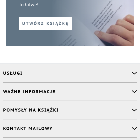
To łatwe!
UTWÓRZ KSIĄŻKĘ
USŁUGI
Asystent osobisty
WAŻNE INFORMACJE
Korektor
Projektant okładki
O nas
POMYSŁY NA KSIĄŻKI
Druk Twojej książki
Książki Ridero
Publikacja
Pomoc
Książka wspomnień
KONTAKT MAILOWY
Polityka prywatności
Dzienniczek malucha
Książka eksperta