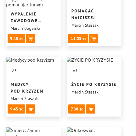
A5
POMAGAĆ
WYPALENIE
NAJCISZEJ
ZAWODOWE
Marcin Staszak
OPIEKUNA
Marcin Bugajski
MEDYCZNEGO:
9.45
11.03
JAK DBAĆ
O SIEBIE,
POMAGAJĄC INNYM
A5
A5
MEDYCY
ŻYCIE PO KRYZYSIE
POD KRZYŻEM
Marcin Staszak
Marcin Staszak
9.45
7.88