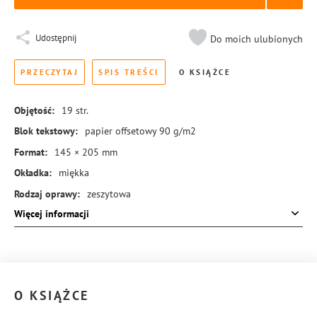
Udostępnij
Do moich ulubionych
PRZECZYTAJ
SPIS TREŚCI
O KSIĄŻCE
Objętość:
19
str.
Blok tekstowy:
papier offsetowy 90 g/m2
Format:
145 × 205 mm
Okładka:
miękka
Rodzaj oprawy:
zeszytowa
Więcej informacji
ISBN:
978-83-8431-737-2
O KSIĄŻCE