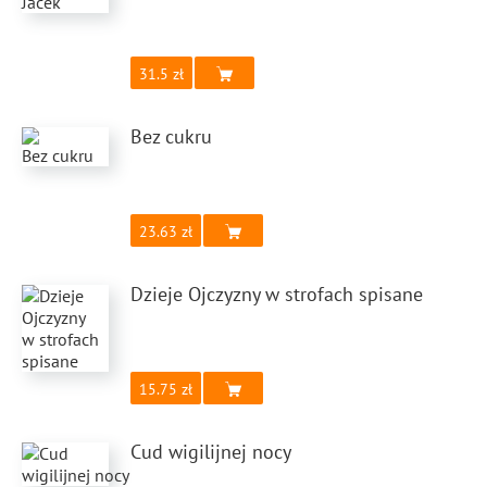
31.5
Bez cukru
23.63
Dzieje Ojczyzny w strofach spisane
15.75
Cud wigilijnej nocy