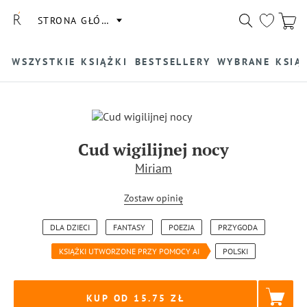
STRONA GŁÓWNA
WSZYSTKIE KSIĄŻKI
BESTSELLERY
WYBRANE KSIĄ
Cud wigilijnej nocy
Miriam
Zostaw opinię
DLA DZIECI
FANTASY
POEZJA
PRZYGODA
KSIĄŻKI UTWORZONE PRZY POMOCY AI
POLSKI
KUP OD 15.75