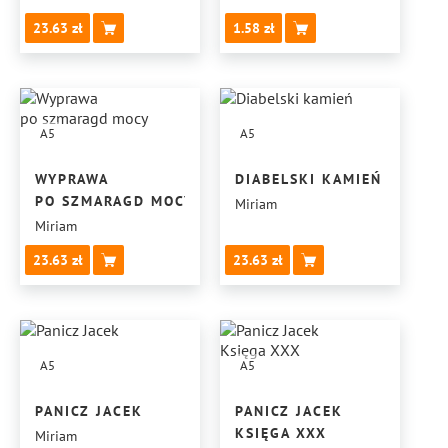
23.63
1.58
A5
A5
WYPRAWA
DIABELSKI KAMIEŃ
PO SZMARAGD MOCY
Miriam
Miriam
23.63
23.63
A5
A5
PANICZ JACEK
PANICZ JACEK
KSIĘGA XXX
Miriam