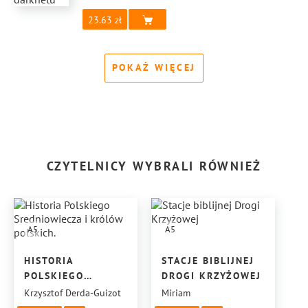
23.63
POKAŻ WIĘCEJ
CZYTELNICY WYBRALI RÓWNIEŻ
A5
A5
HISTORIA
STACJE BIBLIJNEJ
POLSKIEGO
DROGI KRZYŻOWEJ
SREDNIOWIECZA
Krzysztof Derda-Guizot
Miriam
I KRÓLÓW