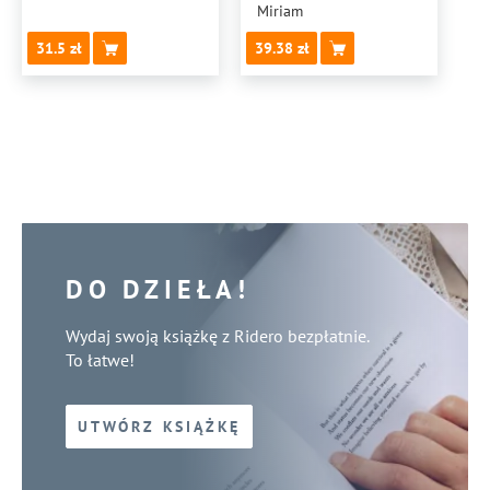
Miriam
31.5
39.38
DO DZIEŁA!
Wydaj swoją książkę z Ridero bezpłatnie.
To łatwe!
UTWÓRZ KSIĄŻKĘ