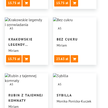
15.75
15.75
POLSKICH.
A5
A5
KRAKOWSKIE
BEZ CUKRU
LEGENDY
Miriam
I OPOWIADANIA
Miriam
15.75
23.63
A5
A5
RUBIN Z TAJEMNEJ
SYBILLA
KOMNATY
Monika Ponicka-Kuczek
Miriam