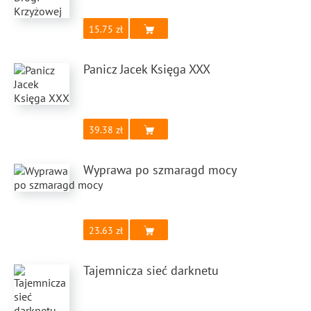
15.75
Panicz Jacek Księga XXX
39.38
Wyprawa po szmaragd mocy
23.63
Tajemnicza sieć darknetu