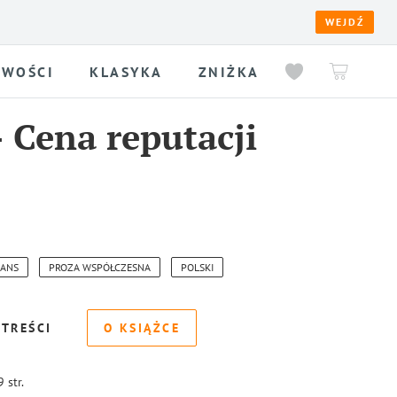
WEJDŹ
WOŚCI
KLASYKA
ZNIŻKA
-
Cena reputacji
ANS
PROZA WSPÓŁCZESNA
POLSKI
 TREŚCI
O KSIĄŻCE
9
str.