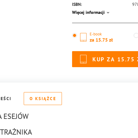
ISBN:
97
Więcej informacji
E-book
za
15.75
KUP ZA
15.75
REŚCI
O KSIĄŻCE
A ESEJÓW
STRAŻNIKA