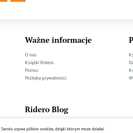
Ważne informacje
P
O nas
K
Książki Ridero
D
Pomoc
K
Polityka prywatności
W
Ridero Blog
Dzieci też mogą pisać!
Serwis używa plików cookies, dzięki którym może działać
Więcej