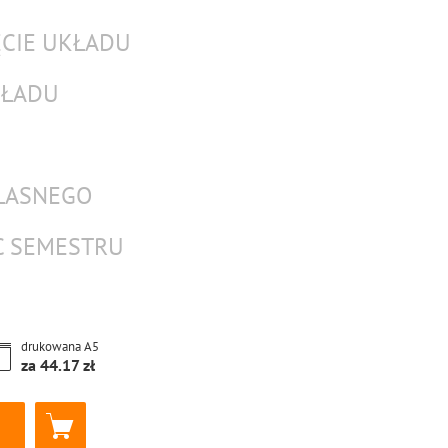
ĘCIE UKŁADU
KŁADU
WŁASNEGO
C SEMESTRU
drukowana
A5
za
44.17