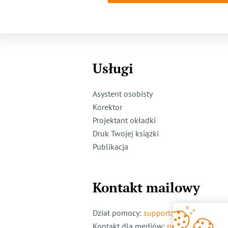
Usługi
Asystent osobisty
Korektor
Projektant okładki
Druk Twojej książki
Publikacja
Kontakt mailowy
Dział pomocy
:
support@ridero.pl
Kontakt dla mediów
:
pr@ridero.pl