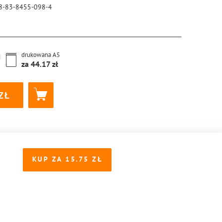
8-83-8455-098-4
drukowana
A5
za
44.17
KUP ZA
15.75