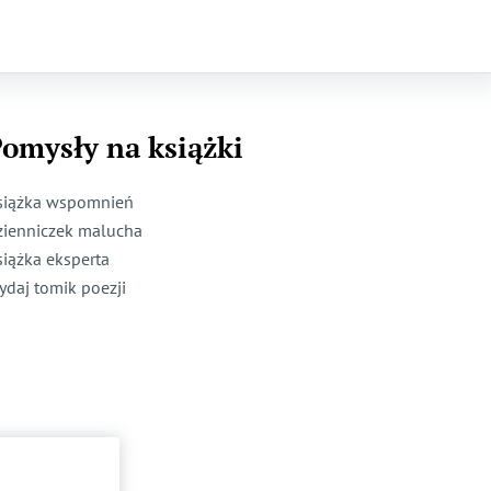
omysły na książki
siążka wspomnień
zienniczek malucha
siążka eksperta
ydaj tomik poezji