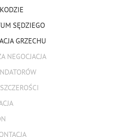
 KODZIE
TUM SĘDZIEGO
ZACJA GRZECHU
ZA NEGOCJACJA
FUNDATORÓW
 SZCZEROŚCI
ACJA
ON
RONTACJA