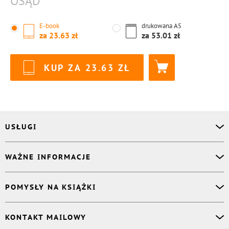
OSĄD
E-book
drukowana
A5
za
23.63
za
53.01
KUP ZA
23.63
USŁUGI
Asystent osobisty
WAŻNE INFORMACJE
Korektor
Projektant okładki
O nas
POMYSŁY NA KSIĄŻKI
Druk Twojej książki
Książki Ridero
Publikacja
Pomoc
Książka wspomnień
KONTAKT MAILOWY
Polityka prywatności
Dzienniczek malucha