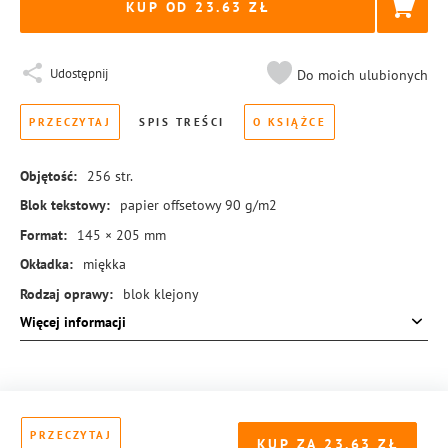
KUP OD 23.63
Udostępnij
Do moich ulubionych
PRZECZYTAJ
SPIS TREŚCI
O KSIĄŻCE
Objętość:
256
str.
Blok tekstowy:
papier offsetowy 90 g/m2
Format:
145 × 205 mm
Okładka:
miękka
Rodzaj oprawy:
blok klejony
Więcej informacji
ISBN:
978-83-8155-210-3
PRZECZYTAJ
KUP ZA
23.63