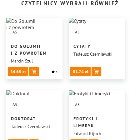
CZYTELNICY WYBRALI RÓWNIEŻ
A5
A5
DO GOLUMII
CYTATY
I Z POWROTEM
Tadeusz Czerniawski
Marcin Szul
34.65
5
81.74
A5
A5
DOKTORAT
EROTYKI I
LIMERYKI
Tadeusz Czerniawski
Edward Kijoch