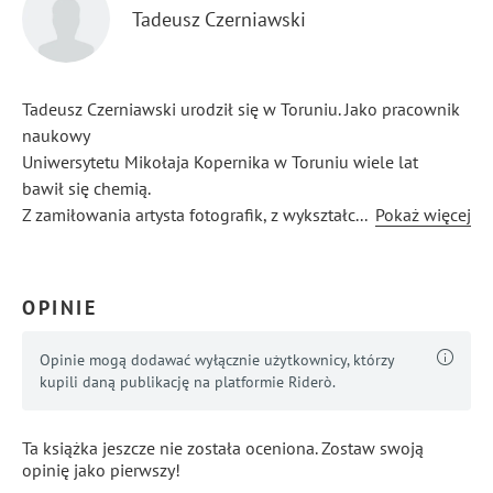
Tadeusz Czerniawski
Tadeusz Czerniawski urodził się w Toruniu. Jako pracownik
naukowy
Uniwersytetu Mikołaja Kopernika w Toruniu wiele lat
bawił się chemią.
Z zamiłowania artysta fotografik, z wykształcenia skrzypek.
...
Pokaż więcej
Pasjonat historii, entuzjasta wycieczek krajoznawczych
i żeglarstwa.
OPINIE
Opinie mogą dodawać wyłącznie użytkownicy, którzy
kupili daną publikację na platformie Riderò.
Ta książka jeszcze nie została oceniona. Zostaw swoją
opinię jako pierwszy!