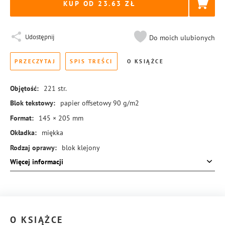
KUP OD 23.63
Udostępnij
Do moich ulubionych
PRZECZYTAJ
SPIS TREŚCI
O KSIĄŻCE
Objętość:
221
str.
Blok tekstowy:
papier offsetowy 90 g/m2
Format:
145 × 205 mm
Okładka:
miękka
Rodzaj oprawy:
blok klejony
Więcej informacji
ISBN:
978-83-8431-601-6
O KSIĄŻCE