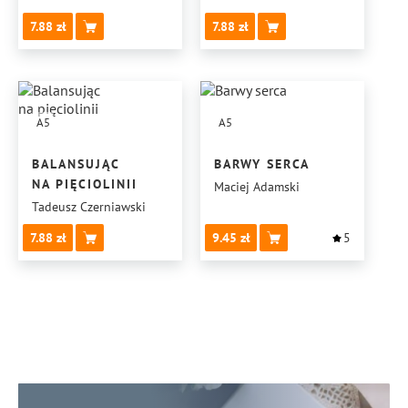
7.88
7.88
A5
A5
BALANSUJĄC
BARWY SERCA
NA PIĘCIOLINII
Maciej Adamski
Tadeusz Czerniawski
7.88
9.45
5