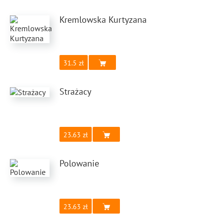
Kremlowska Kurtyzana
31.5
Strażacy
23.63
Polowanie
23.63