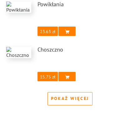
Powikłania
23.63
Choszczno
15.75
POKAŻ WIĘCEJ