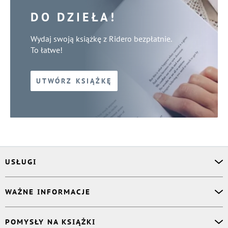
DO DZIEŁA!
Wydaj swoją książkę z Ridero bezpłatnie.
To łatwe!
UTWÓRZ KSIĄŻKĘ
USŁUGI
Asystent osobisty
WAŻNE INFORMACJE
Korektor
Projektant okładki
O nas
POMYSŁY NA KSIĄŻKI
Druk Twojej książki
Książki Ridero