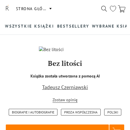
STRONA GŁÓWNA
WSZYSTKIE KSIĄŻKI
BESTSELLERY
WYBRANE KSIĄ
Bez litości
Książka została utworzona z pomocą AI
Tadeusz Czerniawski
Zostaw opinię
BIOGRAFIE I AUTOBIOGRAFIE
PROZA WSPÓŁCZESNA
POLSKI