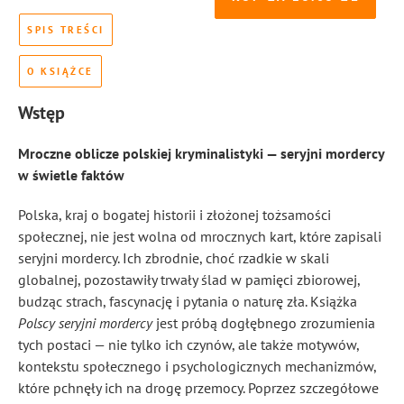
SPIS TREŚCI
O KSIĄŻCE
Wstęp
Mroczne oblicze polskiej kryminalistyki — seryjni mordercy
w świetle faktów
Polska, kraj o bogatej historii i złożonej tożsamości
społecznej, nie jest wolna od mrocznych kart, które zapisali
seryjni mordercy. Ich zbrodnie, choć rzadkie w skali
globalnej, pozostawiły trwały ślad w pamięci zbiorowej,
budząc strach, fascynację i pytania o naturę zła. Książka
Polscy seryjni mordercy
jest próbą dogłębnego zrozumienia
tych postaci — nie tylko ich czynów, ale także motywów,
kontekstu społecznego i psychologicznych mechanizmów,
które pchnęły ich na drogę przemocy. Poprzez szczegółowe