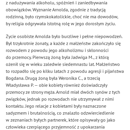
z nadużywania alkoholu, spóźnień i zaniedbywania
obowiązków. Wyznanie Arnolda, zgodnie z tradycją
rodzinną, było rzymskokatolickie, choć nie ma dowodów,
by religia odgrywała istotną rolę w jego dorosłym życiu.
Życie osobiste Arnolda było burzliwe i pełne niepowodzeń.
Był trzykrotnie żonaty, a każde z małżeństw zakończyło się
rozwodem z powodu jego alkoholizmu i skłonności
do przemocy. Pierwszą żoną była Jadwiga M., z którą
ożenił się w wieku zaledwie siedemnastu lat. Małżeństwo
to rozpadło się po kilku latach z powodu agresji i pijaństwa
Bogdana. Drugą żoną była Weronika C., a trzecią
Władysława P. — obie kobiety również doświadczyły
przemocy ze strony męża. Arnold miał dwóch synów z tych
związków, jednak po rozwodach nie utrzymywał z nimi
kontaktu. Jego relacje z kobietami były naznaczone
sadyzmem i brutalnością, co znalazło odzwierciedlenie
w zeznaniach byłych partnerek, które opisywały go jako
człowieka czerpiącego przyjemność z upokarzania