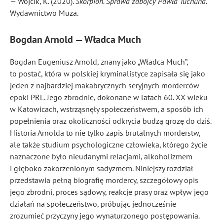
— Wójcik, K. (2020).
Skorpion. Sprawa zabójcy Pawła Tuchlina
.
Wydawnictwo Muza.
Bogdan Arnold — Władca Much
Bogdan Eugeniusz Arnold, znany jako „Władca Much”,
to postać, która w polskiej kryminalistyce zapisała się jako
jeden z najbardziej makabrycznych seryjnych morderców
epoki PRL. Jego zbrodnie, dokonane w latach 60. XX wieku
w Katowicach, wstrząsnęły społeczeństwem, a sposób ich
popełnienia oraz okoliczności odkrycia budzą grozę do dziś.
Historia Arnolda to nie tylko zapis brutalnych morderstw,
ale także studium psychologiczne człowieka, którego życie
naznaczone było nieudanymi relacjami, alkoholizmem
i głęboko zakorzenionym sadyzmem. Niniejszy rozdział
przedstawia pełną biografię mordercy, szczegółowy opis
jego zbrodni, proces sądowy, reakcje prasy oraz wpływ jego
działań na społeczeństwo, próbując jednocześnie
zrozumieć przyczyny jego wynaturzonego postępowania.