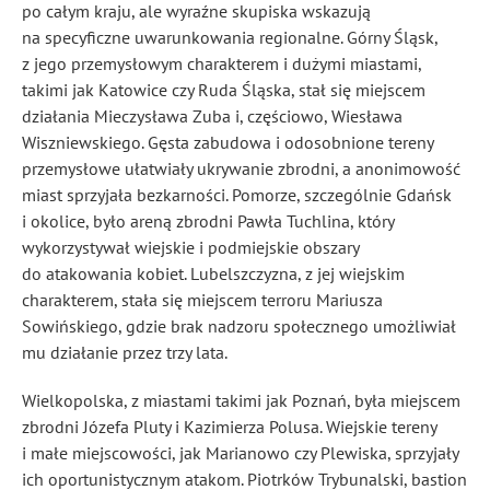
po całym kraju, ale wyraźne skupiska wskazują
na specyficzne uwarunkowania regionalne. Górny Śląsk,
z jego przemysłowym charakterem i dużymi miastami,
takimi jak Katowice czy Ruda Śląska, stał się miejscem
działania Mieczysława Zuba i, częściowo, Wiesława
Wiszniewskiego. Gęsta zabudowa i odosobnione tereny
przemysłowe ułatwiały ukrywanie zbrodni, a anonimowość
miast sprzyjała bezkarności. Pomorze, szczególnie Gdańsk
i okolice, było areną zbrodni Pawła Tuchlina, który
wykorzystywał wiejskie i podmiejskie obszary
do atakowania kobiet. Lubelszczyzna, z jej wiejskim
charakterem, stała się miejscem terroru Mariusza
Sowińskiego, gdzie brak nadzoru społecznego umożliwiał
mu działanie przez trzy lata.
Wielkopolska, z miastami takimi jak Poznań, była miejscem
zbrodni Józefa Pluty i Kazimierza Polusa. Wiejskie tereny
i małe miejscowości, jak Marianowo czy Plewiska, sprzyjały
ich oportunistycznym atakom. Piotrków Trybunalski, bastion