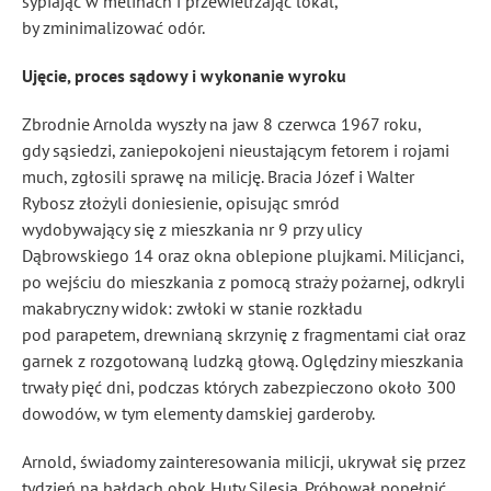
sypiając w melinach i przewietrzając lokal,
by zminimalizować odór.
Ujęcie, proces sądowy i wykonanie wyroku
Zbrodnie Arnolda wyszły na jaw 8 czerwca 1967 roku,
gdy sąsiedzi, zaniepokojeni nieustającym fetorem i rojami
much, zgłosili sprawę na milicję. Bracia Józef i Walter
Rybosz złożyli doniesienie, opisując smród
wydobywający się z mieszkania nr 9 przy ulicy
Dąbrowskiego 14 oraz okna oblepione plujkami. Milicjanci,
po wejściu do mieszkania z pomocą straży pożarnej, odkryli
makabryczny widok: zwłoki w stanie rozkładu
pod parapetem, drewnianą skrzynię z fragmentami ciał oraz
garnek z rozgotowaną ludzką głową. Oględziny mieszkania
trwały pięć dni, podczas których zabezpieczono około 300
dowodów, w tym elementy damskiej garderoby.
Arnold, świadomy zainteresowania milicji, ukrywał się przez
tydzień na hałdach obok Huty Silesia. Próbował popełnić