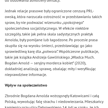
do budowania atmosfery sensacji.
Jednak relacje prasowe były ograniczone cenzurą PRL-
owską, która narzucała ostrożność w przedstawianiu takich
spraw, by nie podważać wizerunku „spokojnego”
społeczeństwa socjalistycznego. W efekcie niektóre
szczegóły, takie jak pełna skala sadystycznych praktyk
Arnolda, były pomijane lub łagodzone. Po procesie prasa
skupiła się na wyroku śmierci, przedstawiając go jako
sprawiedliwą karę dla „potwora”. Współczesne publikacje,
takie jak książka Andrzeja Gawlińskiego „Władca Much.
Bogdan Arnold — seryjny morderca kobiet” (2020),
dokładniej analizują sprawę, obalając mity i weryfikując
nieprawdziwe informacje.
Wpływ na społeczeństwo
Zbrodnie Bogdana Arnolda wstrząsnęły Katowicami i całą
Polską, wywołując falę strachu i niedowierzania. Mieszkańcy
kamienicy przy ulicy Dąbrowskiego 14 żyli w szoku, że ich