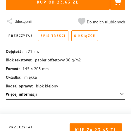
KUP OD 23.63
Udostępnij
Do moich ulubionych
PRZECZYTAJ
SPIS TREŚCI
O KSIĄŻCE
Objętość:
221
str.
Blok tekstowy:
papier offsetowy 90 g/m2
Format:
145 × 205 mm
Okładka:
miękka
Rodzaj oprawy:
blok klejony
Więcej informacji
ISBN:
978-83-8431-601-6
PRZECZYTAJ
KUP ZA
23.63