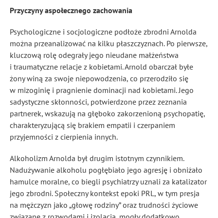
Przyczyny aspołecznego zachowania
Psychologiczne i socjologiczne podłoże zbrodni Arnolda
można przeanalizować na kilku płaszczyznach. Po pierwsze,
kluczową rolę odegrały jego nieudane małżeństwa
i traumatyczne relacje z kobietami. Arnold obarczał byłe
żony winą za swoje niepowodzenia, co przerodziło się
w mizoginię i pragnienie dominacji nad kobietami. Jego
sadystyczne skłonności, potwierdzone przez zeznania
partnerek, wskazują na głęboko zakorzenioną psychopatię,
charakteryzującą się brakiem empatii i czerpaniem
przyjemności z cierpienia innych.
Alkoholizm Arnolda był drugim istotnym czynnikiem.
Nadużywanie alkoholu pogłębiało jego agresję i obniżało
hamulce moralne, co biegli psychiatrzy uznali za katalizator
jego zbrodni. Społeczny kontekst epoki PRL, w tym presja
na mężczyzn jako „głowę rodziny” oraz trudności życiowe
związane z rozwodami i izolacją, mogły dodatkowo