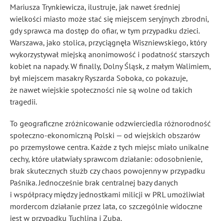
Mariusza Trynkiewicza, ilustruje, jak nawet średniej
wielkości miasto może stać się miejscem seryjnych zbrodni,
gdy sprawca ma dostęp do ofiar, w tym przypadku dzieci.
Warszawa, jako stolica, przyciągnęła Wiszniewskiego, który
wykorzystywał miejską anonimowość i podatność starszych
kobiet na napady. W finally, Dolny Śląsk, z małym Walimiem,
był miejscem masakry Ryszarda Soboka, co pokazuje,
że nawet wiejskie społeczności nie są wolne od takich
tragedii.
To geograficzne zróżnicowanie odzwierciedla różnorodność
społeczno-ekonomiczną Polski — od wiejskich obszarów
po przemysłowe centra. Każde z tych miejsc miało unikalne
cechy, które ułatwiały sprawcom działanie: odosobnienie,
brak skutecznych służb czy chaos powojenny w przypadku
Paśnika. Jednocześnie brak centralnej bazy danych
i współpracy między jednostkami milicji w PRL umożliwiał
mordercom działanie przez lata, co szczególnie widoczne
jest w przypadku Tuchlina i Zuba.