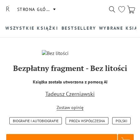
STRONA GŁÓWNA
WSZYSTKIE KSIĄŻKI
BESTSELLERY
WYBRANE KSIĄ
Bezpłatny fragment
-
Bez litości
Książka została utworzona z pomocą AI
Tadeusz Czerniawski
Zostaw opinię
BIOGRAFIE I AUTOBIOGRAFIE
PROZA WSPÓŁCZESNA
POLSKI