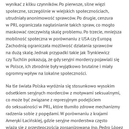
wynikać z kilku czynników. Po pierwsze, silne więzi
społeczne, szczególnie w wiejskich społecznościach,
utrudniały anonimowość sprawców. Po drugie, cenzura
w PRL ograniczała nagłaśnianie takich spraw, co mogło
maskować rzeczywistą skalę problemu. Po trzecie, mniejsza
mobilność społeczna w porównaniu z USA czy Europą
Zachodnią ograniczała możliwość działania sprawców
na dużą skalę. Jednak przypadki takie jak Trynkiewicz
czy Tuchlin pokazują, że gdy seryjni mordercy pojawiali się
w Polsce, ich zbrodnie były wyjątkowo brutalne i miały
ogromny wpływ na lokalne społeczności.
Na tle świata Polska wyróżnia się stosunkowo wysokim
odsetkiem seryjnych morderców z motywami seksualnymi,
co może być związane z represyjnym podejściem
do seksualności w PRL, które tłumiło zdrowe mechanizmy
radzenia sobie z popędami. W porównaniu z krajami
Ameryki Łacińskiej, gdzie seryjne morderstwa często
wiążą się z przestępczością zorganizowaną (np. Pedro López