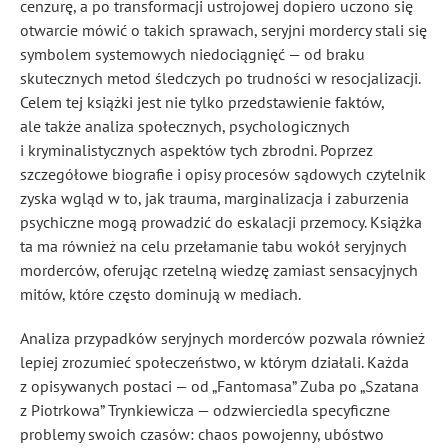
cenzurę, a po transformacji ustrojowej dopiero uczono się
otwarcie mówić o takich sprawach, seryjni mordercy stali się
symbolem systemowych niedociągnięć — od braku
skutecznych metod śledczych po trudności w resocjalizacji.
Celem tej książki jest nie tylko przedstawienie faktów,
ale także analiza społecznych, psychologicznych
i kryminalistycznych aspektów tych zbrodni. Poprzez
szczegółowe biografie i opisy procesów sądowych czytelnik
zyska wgląd w to, jak trauma, marginalizacja i zaburzenia
psychiczne mogą prowadzić do eskalacji przemocy. Książka
ta ma również na celu przełamanie tabu wokół seryjnych
morderców, oferując rzetelną wiedzę zamiast sensacyjnych
mitów, które często dominują w mediach.
Analiza przypadków seryjnych morderców pozwala również
lepiej zrozumieć społeczeństwo, w którym działali. Każda
z opisywanych postaci — od „Fantomasa” Zuba po „Szatana
z Piotrkowa” Trynkiewicza — odzwierciedla specyficzne
problemy swoich czasów: chaos powojenny, ubóstwo