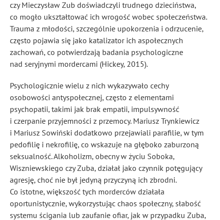
czy Mieczysław Zub doświadczyli trudnego dzieciństwa,
co mogło ukształtować ich wrogość wobec społeczeństwa.
Trauma z młodości, szczególnie upokorzenia i odrzucenie,
często pojawia się jako katalizator ich aspołecznych
zachowań, co potwierdzają badania psychologiczne
nad seryjnymi mordercami (Hickey, 2015).
Psychologicznie wielu z nich wykazywało cechy
osobowości antyspołecznej, często z elementami
psychopatii, takimi jak brak empatii, impulsywność
i czerpanie przyjemności z przemocy. Mariusz Trynkiewicz
i Mariusz Sowiński dodatkowo przejawiali parafilie, w tym
pedofilię i nekrofilię, co wskazuje na głęboko zaburzoną
seksualność. Alkoholizm, obecny w życiu Soboka,
Wiszniewskiego czy Zuba, działał jako czynnik potęgujący
agresję, choć nie był jedyną przyczyną ich zbrodni.
Co istotne, większość tych morderców działała
oportunistycznie, wykorzystując chaos społeczny, słabość
systemu ścigania lub zaufanie ofiar, jak w przypadku Zuba,