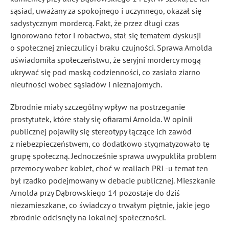
sąsiad, uważany za spokojnego i uczynnego, okazał się
sadystycznym mordercą. Fakt, że przez długi czas
ignorowano fetor i robactwo, stał się tematem dyskusji
o społecznej znieczulicy i braku czujności. Sprawa Arnolda
uświadomiła społeczeństwu, że seryjni mordercy mogą
ukrywać się pod maską codzienności, co zasiało ziarno
nieufności wobec sąsiadów i nieznajomych.
Zbrodnie miały szczególny wpływ na postrzeganie
prostytutek, które stały się ofiarami Arnolda. W opinii
publicznej pojawiły się stereotypy łączące ich zawód
z niebezpieczeństwem, co dodatkowo stygmatyzowało tę
grupę społeczną. Jednocześnie sprawa uwypukliła problem
przemocy wobec kobiet, choć w realiach PRL-u temat ten
był rzadko podejmowany w debacie publicznej. Mieszkanie
Arnolda przy Dąbrowskiego 14 pozostaje do dziś
niezamieszkane, co świadczy o trwałym piętnie, jakie jego
zbrodnie odcisnęły na lokalnej społeczności.