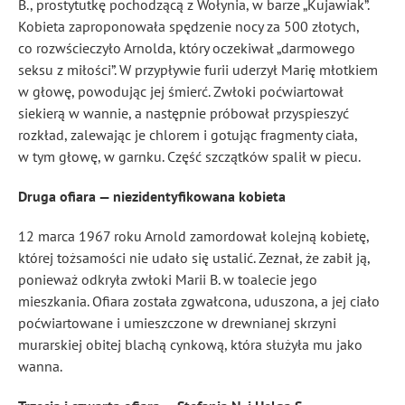
B., prostytutkę pochodzącą z Wołynia, w barze „Kujawiak”.
Kobieta zaproponowała spędzenie nocy za 500 złotych,
co rozwścieczyło Arnolda, który oczekiwał „darmowego
seksu z miłości”. W przypływie furii uderzył Marię młotkiem
w głowę, powodując jej śmierć. Zwłoki poćwiartował
siekierą w wannie, a następnie próbował przyspieszyć
rozkład, zalewając je chlorem i gotując fragmenty ciała,
w tym głowę, w garnku. Część szczątków spalił w piecu.
Druga ofiara — niezidentyfikowana kobieta
12 marca 1967 roku Arnold zamordował kolejną kobietę,
której tożsamości nie udało się ustalić. Zeznał, że zabił ją,
ponieważ odkryła zwłoki Marii B. w toalecie jego
mieszkania. Ofiara została zgwałcona, uduszona, a jej ciało
poćwiartowane i umieszczone w drewnianej skrzyni
murarskiej obitej blachą cynkową, która służyła mu jako
wanna.