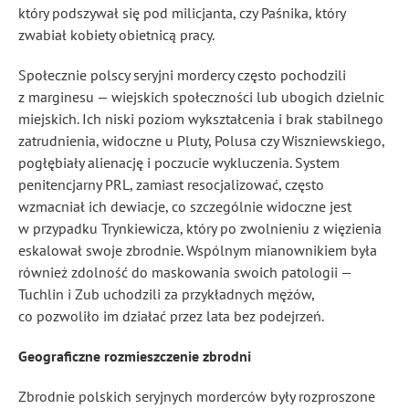
który podszywał się pod milicjanta, czy Paśnika, który
zwabiał kobiety obietnicą pracy.
Społecznie polscy seryjni mordercy często pochodzili
z marginesu — wiejskich społeczności lub ubogich dzielnic
miejskich. Ich niski poziom wykształcenia i brak stabilnego
zatrudnienia, widoczne u Pluty, Polusa czy Wiszniewskiego,
pogłębiały alienację i poczucie wykluczenia. System
penitencjarny PRL, zamiast resocjalizować, często
wzmacniał ich dewiacje, co szczególnie widoczne jest
w przypadku Trynkiewicza, który po zwolnieniu z więzienia
eskalował swoje zbrodnie. Wspólnym mianownikiem była
również zdolność do maskowania swoich patologii —
Tuchlin i Zub uchodzili za przykładnych mężów,
co pozwoliło im działać przez lata bez podejrzeń.
Geograficzne rozmieszczenie zbrodni
Zbrodnie polskich seryjnych morderców były rozproszone