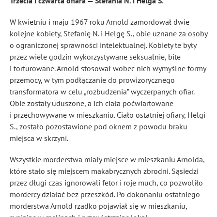
Trzecia i czwarta ofiara — Stefania N. i Helga S.
W kwietniu i maju 1967 roku Arnold zamordował dwie
kolejne kobiety, Stefanię N. i Helgę S., obie uznane za osoby
o ograniczonej sprawności intelektualnej. Kobiety te były
przez wiele godzin wykorzystywane seksualnie, bite
i torturowane. Arnold stosował wobec nich wymyślne formy
przemocy, w tym podłączanie do prowizorycznego
transformatora w celu „rozbudzenia” wyczerpanych ofiar.
Obie zostały uduszone, a ich ciała poćwiartowane
i przechowywane w mieszkaniu. Ciało ostatniej ofiary, Helgi
S., zostało pozostawione pod oknem z powodu braku
miejsca w skrzyni.
Wszystkie morderstwa miały miejsce w mieszkaniu Arnolda,
które stało się miejscem makabrycznych zbrodni. Sąsiedzi
przez długi czas ignorowali fetor i roje much, co pozwoliło
mordercy działać bez przeszkód. Po dokonaniu ostatniego
morderstwa Arnold rzadko pojawiał się w mieszkaniu,