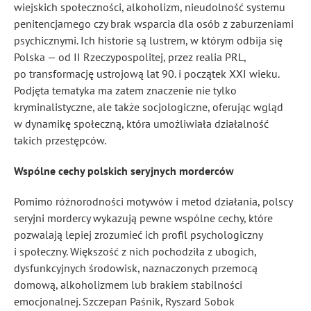
wiejskich społeczności, alkoholizm, nieudolność systemu
penitencjarnego czy brak wsparcia dla osób z zaburzeniami
psychicznymi. Ich historie są lustrem, w którym odbija się
Polska — od II Rzeczypospolitej, przez realia PRL,
po transformację ustrojową lat 90. i początek XXI wieku.
Podjęta tematyka ma zatem znaczenie nie tylko
kryminalistyczne, ale także socjologiczne, oferując wgląd
w dynamikę społeczną, która umożliwiała działalność
takich przestępców.
Wspólne cechy polskich seryjnych morderców
Pomimo różnorodności motywów i metod działania, polscy
seryjni mordercy wykazują pewne wspólne cechy, które
pozwalają lepiej zrozumieć ich profil psychologiczny
i społeczny. Większość z nich pochodziła z ubogich,
dysfunkcyjnych środowisk, naznaczonych przemocą
domową, alkoholizmem lub brakiem stabilności
emocjonalnej. Szczepan Paśnik, Ryszard Sobok