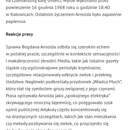
na czterokrotną karę śmierci. Wyrok wykonano przez
powieszenie 16 grudnia 1968 roku o godzinie 18:40
w Katowicach. Ostatnim życzeniem Arnolda było zapalenie
papierosa.
Reakcje prasy
Sprawa Bogdana Arnolda odbiła się szerokim echem
w polskiej prasie, szczególnie w kontekście sensacyjności
i makabryczności zbrodni. Media, takie jak lokalne gazety
śląskie czy ogólnokrajowe periodyki kryminalne,
szczegółowo relacjonowały odkrycie zwłok i przebieg
śledztwa. Nagłówki podkreślały przydomek „Władca Much”,
który stał się symbolem grozy związanej z jego czynami.
Prasa opisywała Arnolda jako „spokojnego elektryka”
skrywającego mroczną tajemnicę, co potęgowało szok
opinii publicznej. Artykuły często koncentrowały się
na drastycznych szczegółach, takich jak stan mieszkania
czy metody pozbywania się zwłok, co przyczyniło się