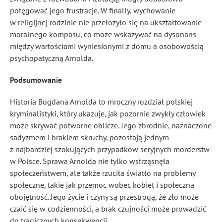
potęgować jego frustracje. W finally, wychowanie
w religijnej rodzinie nie przełożyło się na ukształtowanie
moralnego kompasu, co może wskazywać na dysonans
między wartościami wyniesionymi z domu a osobowością
psychopatyczną Arnolda.
Podsumowanie
Historia Bogdana Arnolda to mroczny rozdział polskiej
kryminalistyki, który ukazuje, jak pozornie zwykły człowiek
może skrywać potworne oblicze. Jego zbrodnie, naznaczone
sadyzmem i brakiem skruchy, pozostają jednym
z najbardziej szokujących przypadków seryjnych morderstw
w Polsce. Sprawa Arnolda nie tylko wstrząsnęła
społeczeństwem, ale także rzuciła światło na problemy
społeczne, takie jak przemoc wobec kobiet i społeczna
obojętność. Jego życie i czyny są przestrogą, że zło może
czaić się w codzienności, a brak czujności może prowadzić
do tragicznych konsekwencji.