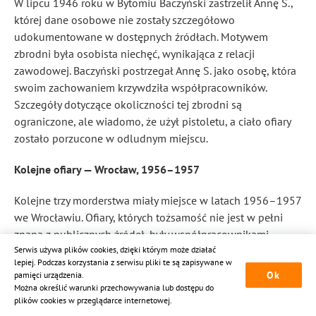
W lipcu 1946 roku w Bytomiu Baczyński zastrzelił Annę S.,
której dane osobowe nie zostały szczegółowo
udokumentowane w dostępnych źródłach. Motywem
zbrodni była osobista niechęć, wynikająca z relacji
zawodowej. Baczyński postrzegał Annę S. jako osobę, która
swoim zachowaniem krzywdziła współpracowników.
Szczegóły dotyczące okoliczności tej zbrodni są
ograniczone, ale wiadomo, że użył pistoletu, a ciało ofiary
zostało porzucone w odludnym miejscu.
Kolejne ofiary — Wrocław, 1956–1957
Kolejne trzy morderstwa miały miejsce w latach 1956–1957
we Wrocławiu. Ofiary, których tożsamość nie jest w pełni
znana z publicznych źródeł, były współpracownikami
Serwis używa plików cookies, dzięki którym może działać
lub przełożonymi Baczyńskiego w zakładach pracy.
lepiej. Podczas korzystania z serwisu pliki te są zapisywane w
Wszystkie zginęły od strzałów z pistoletu. Baczyński
Ok
pamięci urządzenia.
twierdził, że jego działania były motywowane niechęcią
Można określić warunki przechowywania lub dostępu do
plików cookies w przeglądarce internetowej.
do osób, które, jego zdaniem, znęcały się nad podwładnymi,