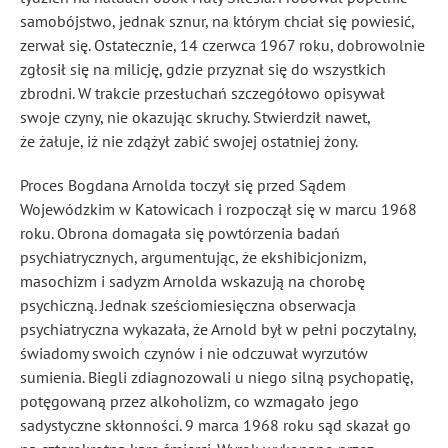
samobójstwo, jednak sznur, na którym chciał się powiesić,
zerwał się. Ostatecznie, 14 czerwca 1967 roku, dobrowolnie
zgłosił się na milicję, gdzie przyznał się do wszystkich
zbrodni. W trakcie przesłuchań szczegółowo opisywał
swoje czyny, nie okazując skruchy. Stwierdził nawet,
że żałuje, iż nie zdążył zabić swojej ostatniej żony.
Proces Bogdana Arnolda toczył się przed Sądem
Wojewódzkim w Katowicach i rozpoczął się w marcu 1968
roku. Obrona domagała się powtórzenia badań
psychiatrycznych, argumentując, że ekshibicjonizm,
masochizm i sadyzm Arnolda wskazują na chorobę
psychiczną. Jednak sześciomiesięczna obserwacja
psychiatryczna wykazała, że Arnold był w pełni poczytalny,
świadomy swoich czynów i nie odczuwał wyrzutów
sumienia. Biegli zdiagnozowali u niego silną psychopatię,
potęgowaną przez alkoholizm, co wzmagało jego
sadystyczne skłonności. 9 marca 1968 roku sąd skazał go