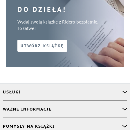
DO DZIEŁA!
Wydaj swoją książkę z Ridero bezpłatnie.
To łatwe!
UTWÓRZ KSIĄŻKĘ
USŁUGI
Asystent osobisty
WAŻNE INFORMACJE
Korektor
Projektant okładki
O nas
POMYSŁY NA KSIĄŻKI
Druk Twojej książki
Książki Ridero