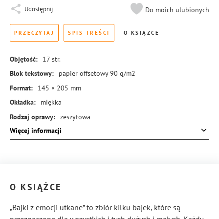
Udostępnij
Do moich ulubionych
PRZECZYTAJ
SPIS TREŚCI
O KSIĄŻCE
Objętość:
17
str.
Blok tekstowy:
papier offsetowy 90 g/m2
Format:
145 × 205 mm
Okładka:
miękka
Rodzaj oprawy:
zeszytowa
Więcej informacji
ISBN:
978-83-8273-434-8
O KSIĄŻCE
„Bajki z emocji utkane” to zbiór kilku bajek, które są