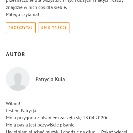
przeznaczone dla wszystkich i tych dużych i małych. Każdy
znajdzie w nich coś dla siebie.
Miłego czytania!
PRZECZYTAJ
SPIS TREŚCI
AUTOR
Patrycja Kula
Witam!
Jestem Patrycja.
Moja przygoda z pisaniem zaczęła się 13.04.2020r.
Moją pasją jest oczywiście pisanie.
Uwielbiam słuchać muzyki i chodzić na długie spacery.
...
Pokaż więcej