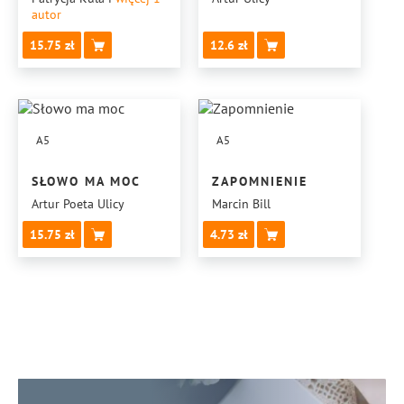
autor
CZĘŚĆ 3
15.75
12.6
A5
A5
SŁOWO MA MOC
ZAPOMNIENIE
Artur Poeta Ulicy
Marcin Bill
15.75
4.73