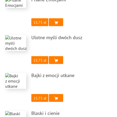
15.75
Ulotne myśli dwóch dusz
15.75
Bajki z emocji utkane
15.75
Blaski i cienie