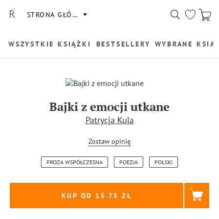
STRONA GŁÓWNA
WSZYSTKIE KSIĄŻKI
BESTSELLERY
WYBRANE KSIĄ
Bajki z emocji utkane
Patrycja Kula
Zostaw opinię
PROZA WSPÓŁCZESNA
POEZJA
POLSKI
KUP OD 15.75