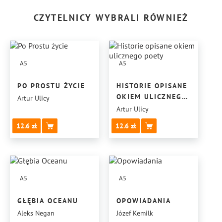
CZYTELNICY WYBRALI RÓWNIEŻ
A5
A5
PO PROSTU ŻYCIE
HISTORIE OPISANE
OKIEM ULICZNEGO
Artur Ulicy
POETY
Artur Ulicy
12.6
12.6
A5
A5
GŁĘBIA OCEANU
OPOWIADANIA
Aleks Negan
Józef Kemilk