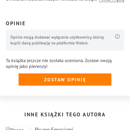
Cieszę się, że swoją twórczością mogę sprawić komuś
radość. To dla mnie najcenniejsze.
OPINIE
Opinie mogą dodawać wyłącznie użytkownicy, którzy
kupili daną publikację na platformie Riderò.
Ta książka jeszcze nie została oceniona. Zostaw swoją
opinię jako pierwszy!
ZOSTAW OPINIĘ
INNE KSIĄŻKI TEGO AUTORA
Pisane Emocjami