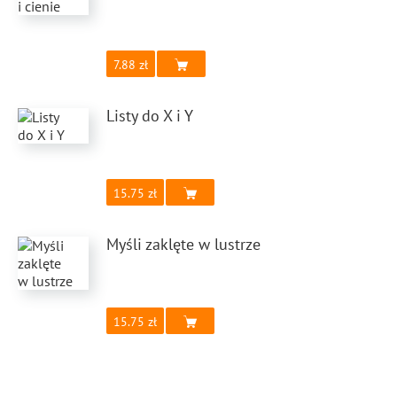
7.88
Listy do X i Y
15.75
Myśli zaklęte w lustrze
15.75