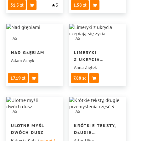
31.5
3
1.58
A5
A5
NAD GŁĘBIAMI
LIMERYKI
Z UKRYCIA
Adam Asnyk
CZEPIAJĄ SIĘ ŻYCIA
Anna Ziętek
17.19
7.88
A5
A5
ULOTNE MYŚLI
KRÓTKIE TEKSTY,
DWÓCH DUSZ
DŁUGIE
PRZEMYŚLENIA
Patrycja Kula
i
więcej 1
Artur Ulicy