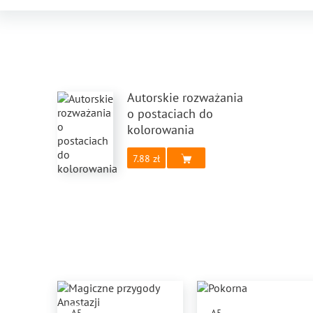
Autorskie rozważania
o postaciach do
kolorowania
7.88
A5
A5