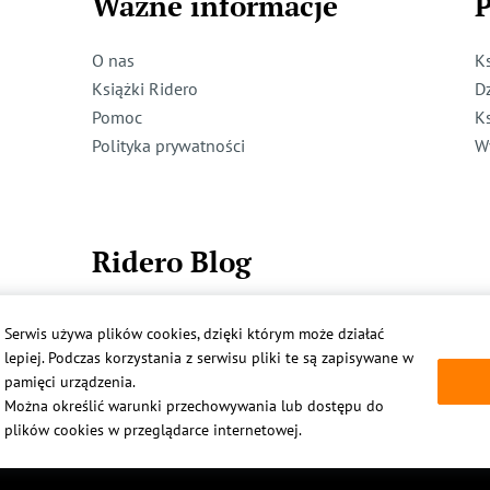
Ważne informacje
P
O nas
K
Książki Ridero
D
Pomoc
K
Polityka prywatności
W
Ridero Blog
Dzieci też mogą pisać!
Serwis używa plików cookies, dzięki którym może działać
Więcej
lepiej. Podczas korzystania z serwisu pliki te są zapisywane w
pamięci urządzenia.
Można określić warunki przechowywania lub dostępu do
plików cookies w przeglądarce internetowej.