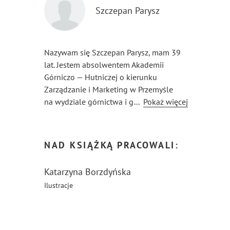
Szczepan Parysz
Nazywam się Szczepan Parysz, mam 39
lat. Jestem absolwentem Akademii
Górniczo — Hutniczej o kierunku
Zarządzanie i Marketing w Przemyśle
na wydziale górnictwa i geoinżynierii.
...
Pokaż więcej
Przez pewien czas pracowałem
w zawodzie, lecz ostatnio poczułem chęć
przekwalifikowania się. Od 10 lat piszę
NAD KSIĄŻKĄ PRACOWALI:
rymowanki do szuflady. Od około 3 lat
wyspecjalizowałem się w bajkach
Katarzyna Borzdyńska
dla dzieci, które zacząłem pisać dla syna,
Ilustracje
rodziny itd.. Syn słucha tych bajek
z zaciekawieniem, więc postanowiłem je
opublikować.