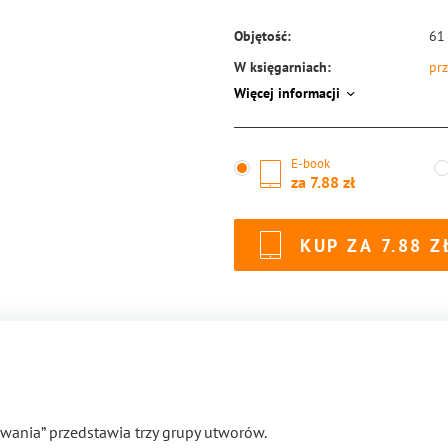
Objętość:
61
W księgarniach:
prz
Więcej informacji
ISBN:
97
E-book
za
7.88
KUP ZA
7.88
wania” przedstawia trzy grupy utworów.