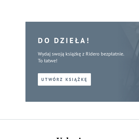
DO DZIEŁA!
Wydaj swoją książkę z Ridero bezpłatnie.
To łatwe!
UTWÓRZ KSIĄŻKĘ