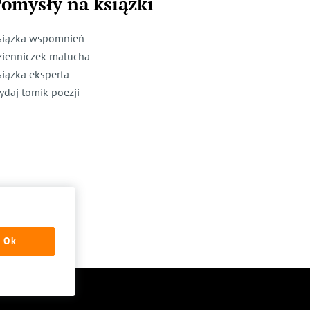
omysły na książki
siążka wspomnień
zienniczek malucha
siążka eksperta
ydaj tomik poezji
Ok