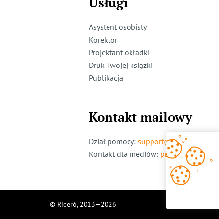
Usługi
Asystent osobisty
Korektor
Projektant okładki
Druk Twojej książki
Publikacja
Kontakt mailowy
Dział pomocy
:
support@ridero.pl
Kontakt dla mediów
:
pr@ridero.pl
© Rideró, 2013—
2026