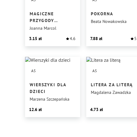
MAGICZNE
POKORNA
PRZYGODY
Beata Nowakowska
ANASTAZJI
Joanna Marcol
3.15
4.6
7.88
5
A5
A5
WIERSZYKI DLA
LITERA ZA LITERĄ
DZIECI
Magdalena Zawadzka
Marzena Szczepańska
12.6
4.73