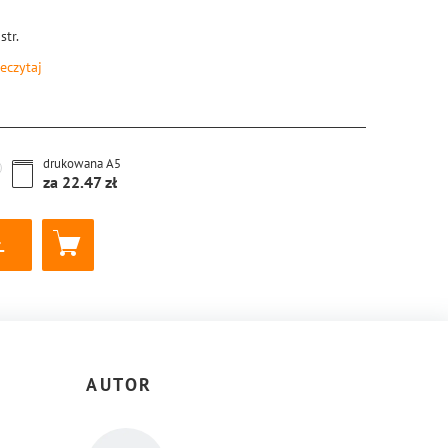
str.
eczytaj
8-83-8155-436-7
drukowana
A5
za
22.47
AUTOR