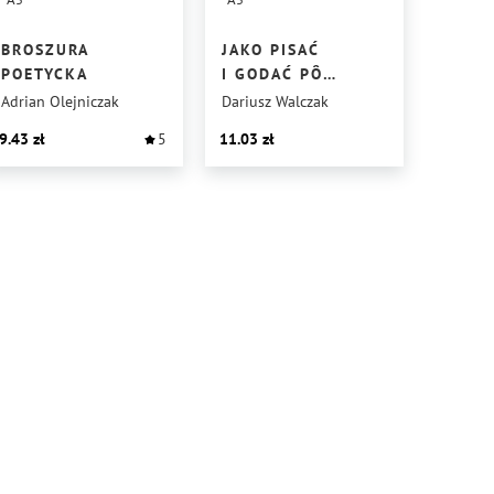
BROSZURA
JAKO PISAĆ
POETYCKA
I GODAĆ PÔ
GÓROLSKU?
Adrian Olejniczak
Dariusz Walczak
9.43
5
11.03