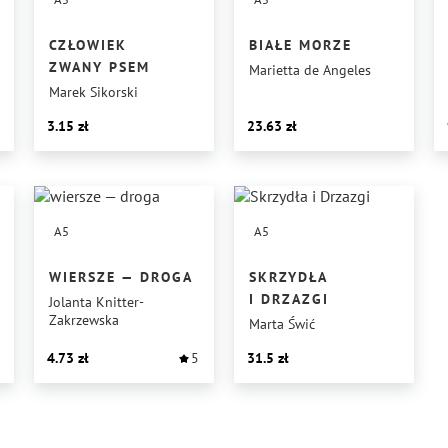
CZŁOWIEK
BIAŁE MORZE
ZWANY PSEM
Marietta de Angeles
Marek Sikorski
3.15
23.63
A5
A5
WIERSZE — DROGA
SKRZYDŁA
I DRZAZGI
Jolanta Knitter-
Zakrzewska
Marta Świć
4.73
5
31.5