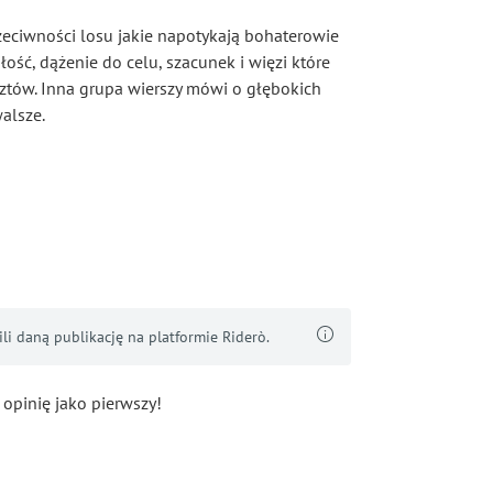
eciwności losu jakie napotykają bohaterowie
łość, dążenie do celu, szacunek i więzi które
tów. Inna grupa wierszy mówi o głębokich
walsze.
i daną publikację na platformie Riderò.
 opinię jako pierwszy!