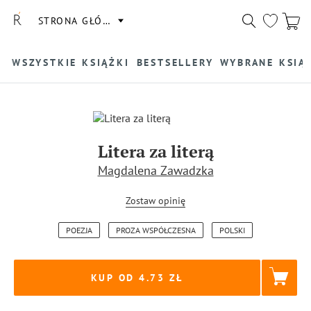
STRONA GŁÓWNA
WSZYSTKIE KSIĄŻKI
BESTSELLERY
WYBRANE KSIĄ
Litera za literą
Magdalena Zawadzka
Zostaw opinię
POEZJA
PROZA WSPÓŁCZESNA
POLSKI
KUP OD 4.73