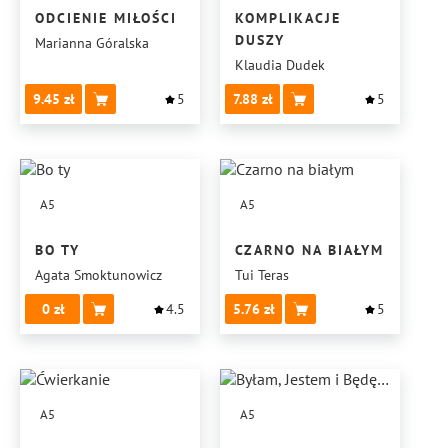
ODCIENIE MIŁOŚCI
KOMPLIKACJE
DUSZY
Marianna Góralska
Klaudia Dudek
9.45
5
7.88
5
A5
A5
BO TY
CZARNO NA BIAŁYM
Agata Smoktunowicz
Tui Teras
0
4.5
5.76
5
A5
A5