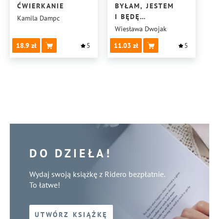
ĆWIERKANIE
BYŁAM, JESTEM
I BĘDĘ…
Kamila Dampc
Wiesława Dwojak
18.9
5
11.03
5
DO DZIEŁA!
Wydaj swoją książkę z Ridero bezpłatnie.
To łatwe!
UTWÓRZ KSIĄŻKĘ