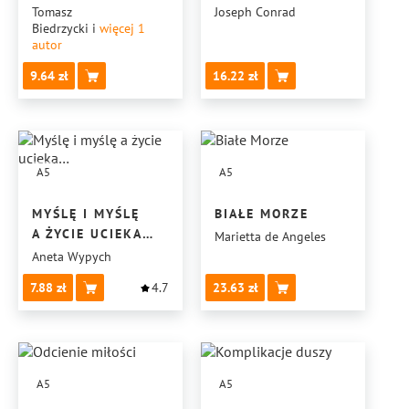
Tomasz
Joseph Conrad
Biedrzycki
i
więcej 1
autor
9.64
16.22
A5
A5
MYŚLĘ I MYŚLĘ
BIAŁE MORZE
A ŻYCIE UCIEKA…
Marietta de Angeles
Aneta Wypych
7.88
4.7
23.63
A5
A5