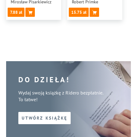
Mirosław Pisarkiewicz
Robert Primke
7.88
15.75
DO DZIEŁA!
Wydaj swoją książkę z Ridero bezpłatnie.
To łatwe!
UTWÓRZ KSIĄŻKĘ