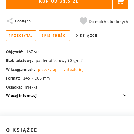
KUP OD 31.5
Udostępnij
Do moich ulubionych
PRZECZYTAJ
SPIS TREŚCI
O KSIĄŻCE
Objętość:
167
str.
Blok tekstowy:
papier offsetowy 90 g/m2
W księgarniach:
przeczytaj
virtualo
(e)
Format:
145 × 205 mm
Okładka:
miękka
Więcej informacji
Rodzaj oprawy:
blok klejony
ISBN:
978-83-8126-733-5
O KSIĄŻCE