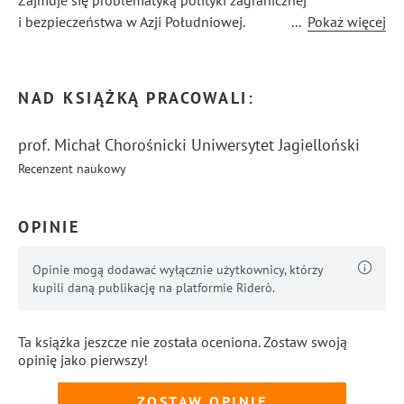
Zajmuje się problematyką polityki zagranicznej
i bezpieczeństwa w Azji Południowej.
...
Pokaż więcej
Autor licznych publikacji naukowych.
NAD KSIĄŻKĄ PRACOWALI:
prof. Michał Chorośnicki Uniwersytet Jagielloński
Recenzent naukowy
OPINIE
Opinie mogą dodawać wyłącznie użytkownicy, którzy
kupili daną publikację na platformie Riderò.
Ta książka jeszcze nie została oceniona. Zostaw swoją
opinię jako pierwszy!
ZOSTAW OPINIĘ