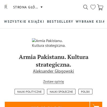
STRONA GŁÓWNA
WSZYSTKIE KSIĄŻKI
BESTSELLERY
WYBRANE KSIĄ
Armia Pakistanu. Kultura
strategiczna.
Aleksander Głogowski
Zostaw opinię
NAUKI POLITYCZNE
NAUKI SPOŁECZNE
POLSKI