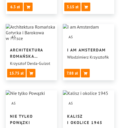
6.3
3.15
A5
A5
ARCHITEKTURA
I AM AMSTERDAM
ROMAŃSKA
Włodzimierz Krzysztofik
GOTYCKA
Krzysztof Derda-Guizot
I BAROKOWA
15.75
7.88
W POLSCE
A5
A5
NIE TYLKO
KALISZ
POWĄZKI
I OKOLICE 1945