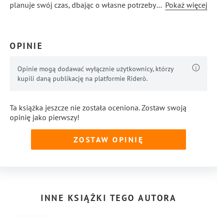
planuje swój czas, dbając o własne potrzeby i zaspokaja je.
...
Pokaż więcej
Dba o swój rozwój osobisty, o własne zdrowie, o cztery
obszary życia (ciało, duszę, intelekt, emocje), rozwija swoje
pasje, a przy tym zachowuje zdrowe, pełne miłości
OPINIE
i szacunku relacje z bliskimi. www.kobietawharmonii.com
Opinie mogą dodawać wyłącznie użytkownicy, którzy
kupili daną publikację na platformie Riderò.
Ta książka jeszcze nie została oceniona. Zostaw swoją
opinię jako pierwszy!
ZOSTAW OPINIĘ
INNE KSIĄŻKI TEGO AUTORA