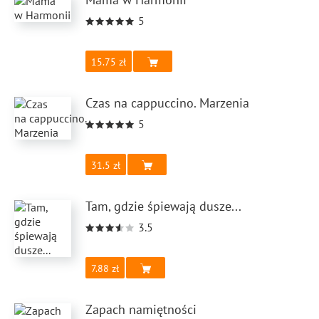
5
15.75
Czas na cappuccino. Marzenia
5
31.5
Tam, gdzie śpiewają dusze...
3.5
7.88
Zapach namiętności