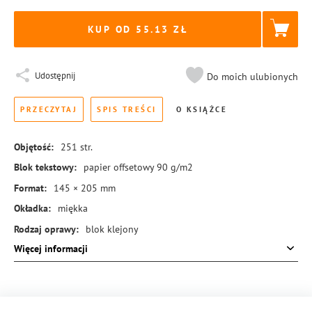
KUP OD 55.13
Udostępnij
Do moich ulubionych
PRZECZYTAJ
SPIS TREŚCI
O KSIĄŻCE
Objętość:
251
str.
Blok tekstowy:
papier offsetowy 90 g/m2
Format:
145 × 205 mm
Okładka:
miękka
Rodzaj oprawy:
blok klejony
Więcej informacji
ISBN:
978-83-8221-218-1