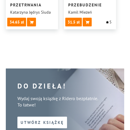
PRZETRWANIA
PRZEBUDZENIE
Katarzyna Jędrys Siuda
Kamil Mieżeń
34.65
31.5
5
DO DZIEŁA!
Wydaj swoją książkę z Ridero bezpłatnie.
To łatwe!
UTWÓRZ KSIĄŻKĘ