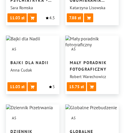
PSYCHIATRYKA -
OBUMIERANIA
DALSZE LOSY
INTYMNYCH WIĘZI
Sara Romska
Katarzyna Lisowska
EMOCJONALNYCH
11.03
4.5
7.88
A5
A5
BAJKI DLA NADII
MAŁY PORADNIK
FOTOGRAFICZNY
Anna Cudak
Robert Warechowicz
11.03
5
15.75
A5
A5
DZIENNIK
GLOBALNE