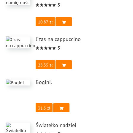
5
10.87
Czas na cappuccino
5
28.35
Bogini.
31.5
Światełko nadziei