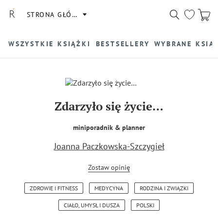
STRONA GŁÓWNA
WSZYSTKIE KSIĄŻKI
BESTSELLERY
WYBRANE KSIĄ
Zdarzyło się życie…
miniporadnik & planner
Joanna Paczkowska-Szczygieł
Zostaw opinię
ZDROWIE I FITNESS
MEDYCYNA
RODZINA I ZWIĄZKI
CIAŁO, UMYSŁ I DUSZA
POLSKI