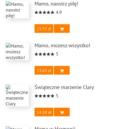
Mamo, naostrz piłę!
4.9
15.75
Mamo, możesz wszystko!
5
23.63
Świąteczne marzenie Clary
5
14.18
Mama w Harmonii