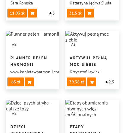
Sara Romska
Katarzyna Jędrys Siuda
11.03
5
31.5
A5
A5
PLANNER PEŁEN
AKTYWUJ PEŁNĄ
HARMONII
MOC SIEBIE
www.kobietawharmonii.com
Krzysztof Lewicki
63
39.38
2.5
A5
A5
DZIECI
ETAPY