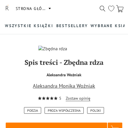
STRONA GŁÓWNA
WSZYSTKIE KSIĄŻKI
BESTSELLERY
WYBRANE KSIĄ
Spis treści
-
Zbędna rdza
Aleksandra Woźniak
Aleksandra Monika Woźniak
5
Zostaw opinię
POEZJA
PROZA WSPÓŁCZESNA
POLSKI