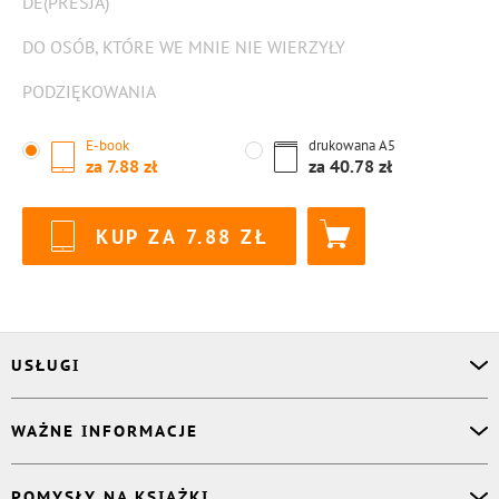
DE(PRESJA)
DO OSÓB, KTÓRE WE MNIE NIE WIERZYŁY
PODZIĘKOWANIA
E-book
drukowana
A5
za
7.88
za
40.78
KUP ZA
7.88
USŁUGI
Asystent osobisty
WAŻNE INFORMACJE
Korektor
Projektant okładki
O nas
POMYSŁY NA KSIĄŻKI