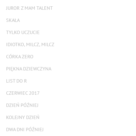
JUROR Z MAM TALENT
SKAŁA
TYLKO UCZUCIE
IDIOTKO, MILCZ, MILCZ
CÓRKA ZERO
PIĘKNA DZIEWCZYNA
LIST DO R
CZERWIEC 2017
DZIEŃ PÓŹNIEJ
KOLEJNY DZIEŃ
DWA DNI PÓŹNIEJ