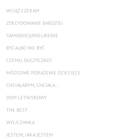
WCIĄŻ CZEKAM
ZDECYDOWANIE BARDZIEJ
SAMO(NIE)UWIELBIENIE
BYĆ ALBO NIE BYĆ
CZEMU, DUSZYCZKO?
MÓZGOWE PORAŻENIE DZIECIĘCE
CHCIAŁABYM, CHCIAŁA…
DOM LETNISKOWY
THE BEST
WYLICZANKA
JESTEM, JAKA JESTEM