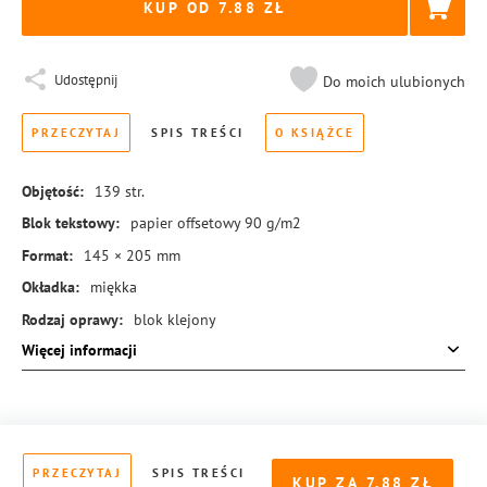
KUP OD 7.88
Udostępnij
Do moich ulubionych
PRZECZYTAJ
SPIS TREŚCI
O KSIĄŻCE
Objętość:
139
str.
Blok tekstowy:
papier offsetowy 90 g/m2
Format:
145 × 205 mm
Okładka:
miękka
Rodzaj oprawy:
blok klejony
Więcej informacji
ISBN:
978-83-8155-858-7
PRZECZYTAJ
SPIS TREŚCI
KUP ZA
7.88