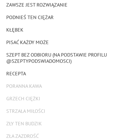
ZAWSZE JEST ROZWIĄZANIE
PODNIEŚ TEN CIĘŻAR
KŁĘBEK
PISAĆ KAŻDY MOŻE
SZEPT BEZ ODBIORU (NA PODSTAWIE PROFILU
@SZEPTYPODSWIADOMOSCI)
RECEPTA
PORANNA KAWA
GRZECH CIĘŻKI
STRZAŁA MIŁOŚCI
ZŁY TEN BUDZIK
ZŁA ZAZDROŚĆ