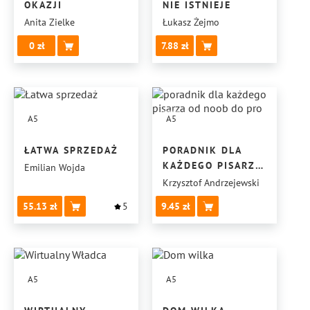
OKAZJI
NIE ISTNIEJE
Anita Zielke
Łukasz Żejmo
0
7.88
A5
A5
ŁATWA SPRZEDAŻ
PORADNIK DLA
KAŻDEGO PISARZA
Emilian Wojda
OD NOOB DO PRO
Krzysztof Andrzejewski
55.13
5
9.45
A5
A5