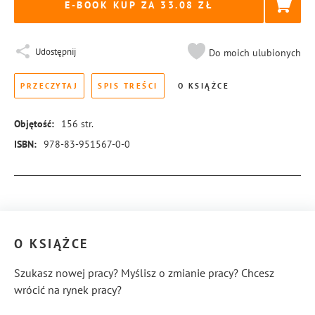
E-BOOK KUP ZA
33.08
Udostępnij
Do moich ulubionych
PRZECZYTAJ
SPIS TREŚCI
O KSIĄŻCE
Objętość:
156
str.
ISBN:
978-83-951567-0-0
Więcej informacji
O KSIĄŻCE
Szukasz nowej pracy? Myślisz o zmianie pracy? Chcesz
wrócić na rynek pracy?