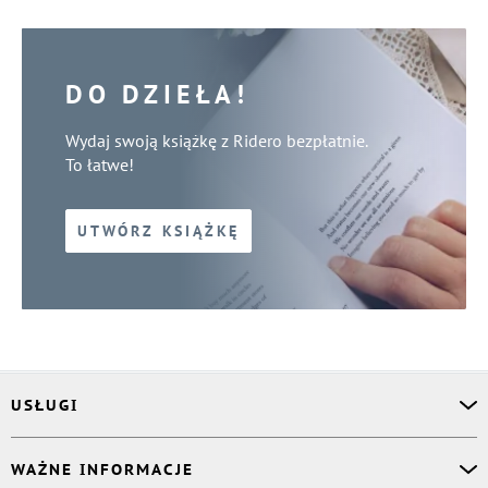
DO DZIEŁA!
Wydaj swoją książkę z Ridero bezpłatnie.
To łatwe!
UTWÓRZ KSIĄŻKĘ
USŁUGI
Asystent osobisty
WAŻNE INFORMACJE
Korektor