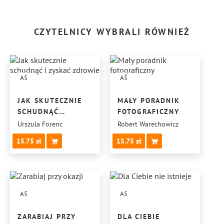
CZYTELNICY WYBRALI RÓWNIEŻ
A5
A5
JAK SKUTECZNIE
MAŁY PORADNIK
SCHUDNĄĆ
FOTOGRAFICZNY
I ZYSKAĆ ZDROWIE
Urszula Forenc
Robert Warechowicz
15.75
15.75
A5
A5
ZARABIAJ PRZY
DLA CIEBIE