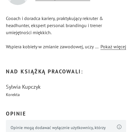
Cooach i doradca kariery, praktykujący rekruter &
headhunter, ekspert personal brandingu i trener
umiejętności miękkich.
Wspiera kobiety w zmianie zawodowej, uczy
...
Pokaż więcej
jak przygotować skuteczne dokumenty aplikacyjne,
jak przygotować się do rozmów rekrutacyjnych,
jak rozmawiać o wynagrodzeniu, jak zbudować poczucie
NAD KSIĄŻKĄ PRACOWALI:
wartości i pewność siebie.
Sylwia Kupczyk
Uczy tego na szkoleniach, konsultacjach indywidualnych
Korekta
oraz na kursach on-line www.kursy.wolyniecsobczak.com
OPINIE
Opinie mogą dodawać wyłącznie użytkownicy, którzy