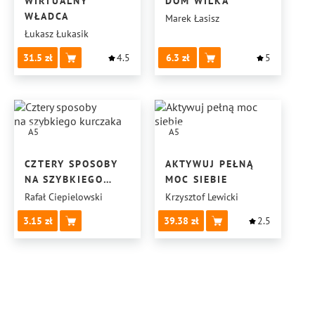
WIRTUALNY
DOM WILKA
WŁADCA
Marek Łasisz
Łukasz Łukasik
31.5
4.5
6.3
5
A5
A5
CZTERY SPOSOBY
AKTYWUJ PEŁNĄ
NA SZYBKIEGO
MOC SIEBIE
KURCZAKA
Rafał Ciepielowski
Krzysztof Lewicki
3.15
39.38
2.5