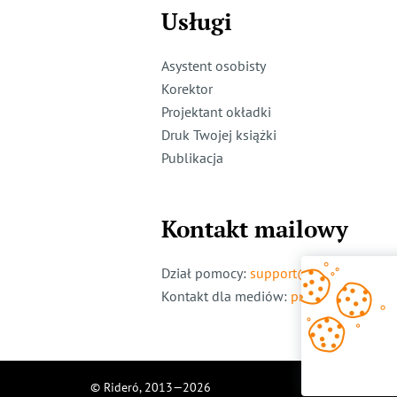
Usługi
Asystent osobisty
Korektor
Projektant okładki
Druk Twojej książki
Publikacja
Kontakt mailowy
Dział pomocy
:
support@ridero.pl
Kontakt dla mediów
:
pr@ridero.pl
© Rideró, 2013—
2026