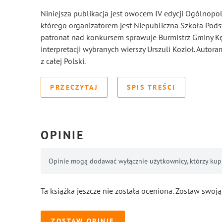
Niniejsza publikacja jest owocem IV edycji Ogólnopo
którego organizatorem jest Niepubliczna Szkoła Pod
patronat nad konkursem sprawuje Burmistrz Gminy Kępi
interpretacji wybranych wierszy Urszuli Kozioł. Auto
z całej Polski.
PRZECZYTAJ
SPIS TREŚCI
OPINIE
Opinie mogą dodawać wyłącznie użytkownicy, którzy kupil
Ta książka jeszcze nie została oceniona. Zostaw swoją
ZOSTAW OPINIĘ