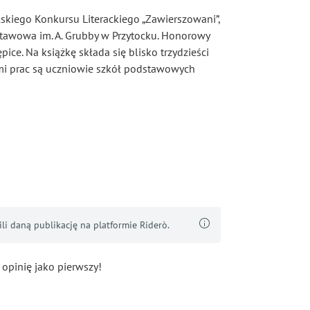
lskiego Konkursu Literackiego „Zawierszowani”,
stawowa im. A. Grubby w Przytocku. Honorowy
ce. Na książkę składa się blisko trzydzieści
rami prac są uczniowie szkół podstawowych
i daną publikację na platformie Riderò.
 opinię jako pierwszy!