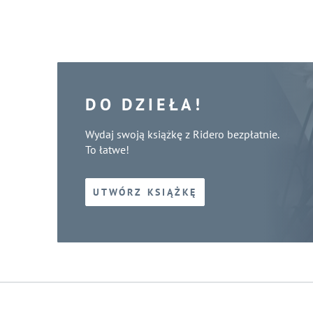
DO DZIEŁA!
Wydaj swoją książkę z Ridero bezpłatnie.
To łatwe!
UTWÓRZ KSIĄŻKĘ