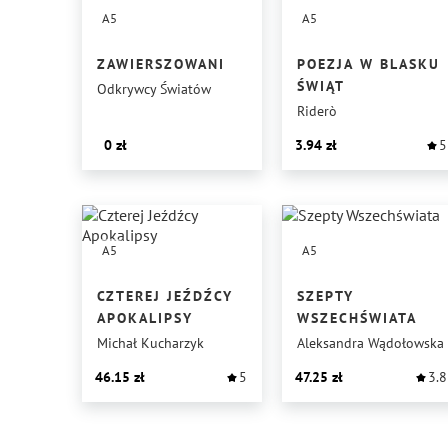
A5
A5
ZAWIERSZOWANI
POEZJA W BLASKU
ŚWIĄT
Odkrywcy Światów
Riderò
0
3.94
5
A5
A5
CZTEREJ JEŹDŹCY
SZEPTY
APOKALIPSY
WSZECHŚWIATA
Michał Kucharzyk
Aleksandra Wądołowska
46.15
5
47.25
3.8