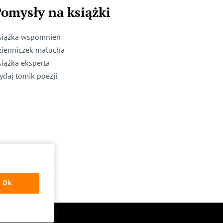
omysły na książki
siążka wspomnień
zienniczek malucha
siążka eksperta
ydaj tomik poezji
Ok