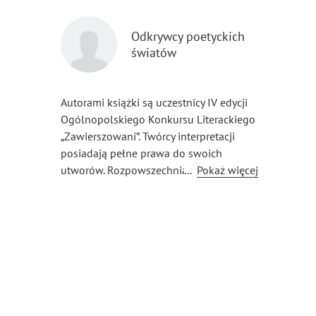
Odkrywcy poetyckich
światów
Autorami książki są uczestnicy IV edycji
Ogólnopolskiego Konkursu Literackiego
„Zawierszowani”. Twórcy interpretacji
posiadają pełne prawa do swoich
utworów. Rozpowszechnianie oraz
...
Pokaż więcej
upublicznianie fragmentów lub całości
książki bez zgody poszczególnych
autorów bądź organizatorów konkursu
jest zabronione.