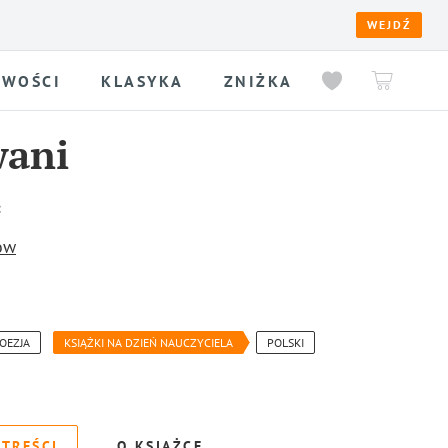
WEJDŹ
WOŚCI
KLASYKA
ZNIŻKA
wani
ów
OEZJA
KSIĄŻKI NA DZIEŃ NAUCZYCIELA
POLSKI
 TREŚCI
O KSIĄŻCE