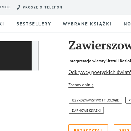
OMOC
PROSZĘ O TELEFON
KI
BESTSELLERY
WYBRANE KSIĄŻKI
NO
Zawierszo
Interpretacje wierszy Urszuli Kozioł
Odkrywcy poetyckich świat
Zostaw opinię
JĘZYKOZNAWSTWO I FILOLOGIE
P
DARMOWE KSIĄŻKI
PRZECZYTAJ
SPIS