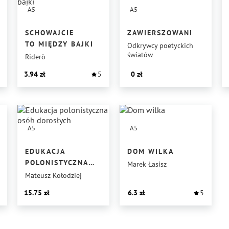
A5
A5
SCHOWAJCIE
ZAWIERSZOWANI
TO MIĘDZY BAJKI
Odkrywcy poetyckich
światów
Riderò
3.94
5
0
A5
A5
EDUKACJA
DOM WILKA
POLONISTYCZNA
Marek Łasisz
OSÓB DOROSŁYCH
Mateusz Kołodziej
15.75
6.3
5