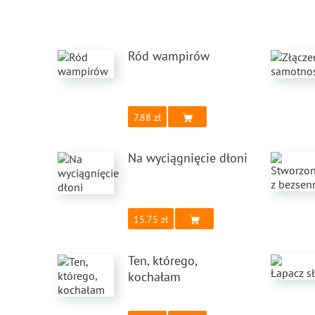
Ród wampirów
7.88
Na wyciągnięcie dłoni
15.75
Ten, którego,
kochałam