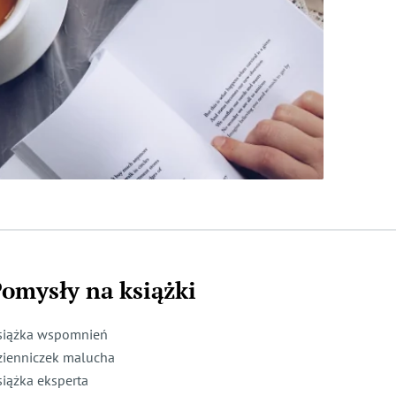
omysły na książki
siążka wspomnień
zienniczek malucha
siążka eksperta