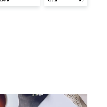
7.88
7.88
5