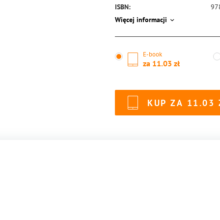
ISBN:
97
Więcej informacji
E-book
za
11.03
KUP ZA
11.03
.