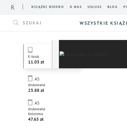
KSIĄŻKI RIDERO
O NAS
USŁUGI
BLOG
P
SZUKAJ
WSZYSTKIE KSIĄŻ
E-book
11.03
A5
drukowana
23.88
A5
drukowana
Kolorowa
47.65