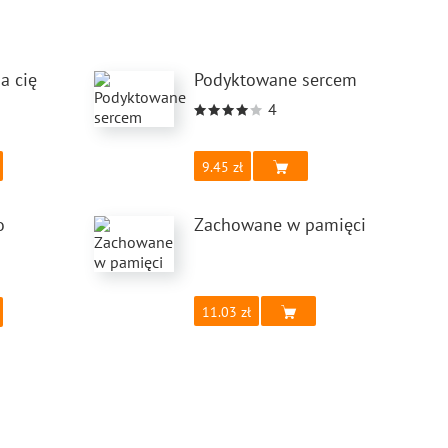
a cię
Podyktowane sercem
4
9.45
o
Zachowane w pamięci
11.03