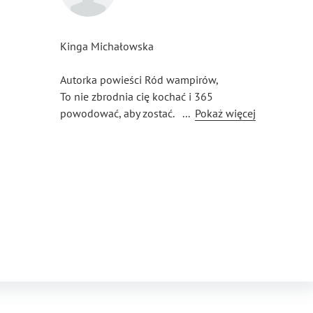
Kinga Michałowska
Autorka powieści Ród wampirów,
To nie zbrodnia cię kochać i 365
powodować, aby zostać.
...
Pokaż więcej
Doceniająca w życiu także piękno poezji.