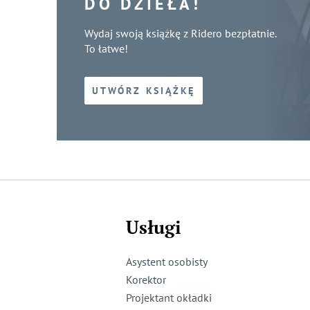
DO DZIEŁA!
Wydaj swoją książkę z Ridero bezpłatnie.
To łatwe!
UTWÓRZ KSIĄŻKĘ
Usługi
Asystent osobisty
Korektor
Projektant okładki