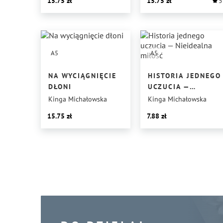
15.75
15.75
5
A5
A5
NA WYCIĄGNIĘCIE
HISTORIA JEDNEGO
DŁONI
UCZUCIA —
NIEIDEALNA
Kinga Michałowska
Kinga Michałowska
MIŁOŚĆ
15.75
7.88