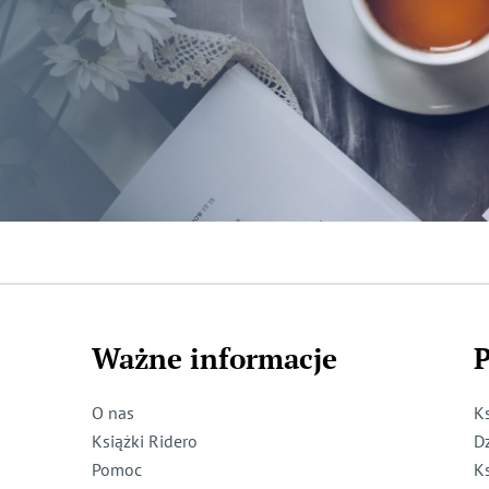
Ważne informacje
P
O nas
K
Książki Ridero
D
Pomoc
K