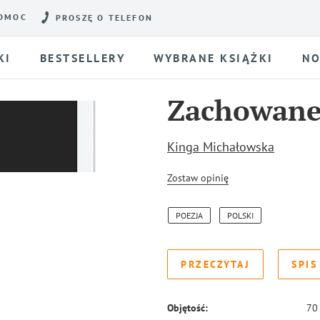
OMOC
PROSZĘ O TELEFON
KI
BESTSELLERY
WYBRANE KSIĄŻKI
NO
Zachowane
Kinga Michałowska
Zostaw opinię
POEZJA
POLSKI
PRZECZYTAJ
SPIS
Objętość:
70