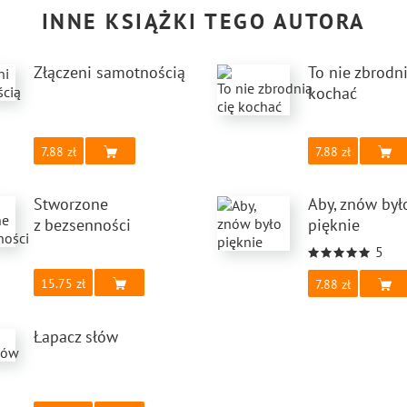
INNE KSIĄŻKI TEGO AUTORA
Złączeni samotnością
To nie zbrodni
kochać
7.88
7.88
Stworzone
Aby, znów był
z bezsenności
pięknie
5
15.75
7.88
Łapacz słów