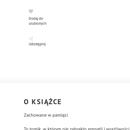
Dodaj do
ulubionych
Udostępnij
O KSIĄŻCE
Zachowane w pamięci
To tomik, w którym nie zabrakło empatii i wrażliwości