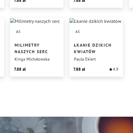
7.88
7.88
A5
A5
MILIMETRY
ŁKANIE DZIKICH
NASZYCH SERC
KWIATÓW
Kinga Michałowska
Paula Ekiert
7.88
7.88
4.9