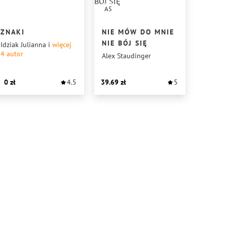
A5
ZNAKI
NIE MÓW DO MNIE
NIE BÓJ SIĘ
Idziak Julianna
i
więcej
4
autor
Alex Staudinger
0
4.5
39.69
5