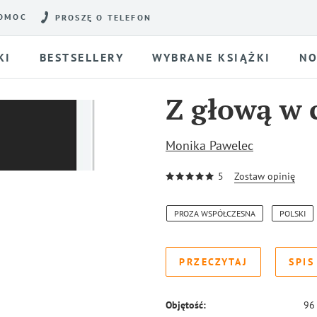
OMOC
PROSZĘ O TELEFON
KI
BESTSELLERY
WYBRANE KSIĄŻKI
NO
Z głową w
Monika Pawelec
5
Zostaw opinię
PROZA WSPÓŁCZESNA
POLSKI
PRZECZYTAJ
SPIS
Objętość:
96