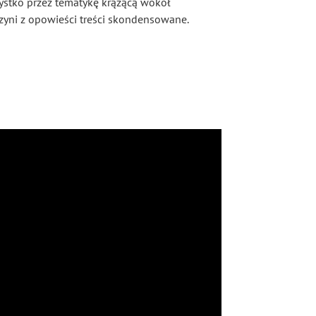
ystko przez tematykę krążącą wokół
czyni z opowieści treści skondensowane.