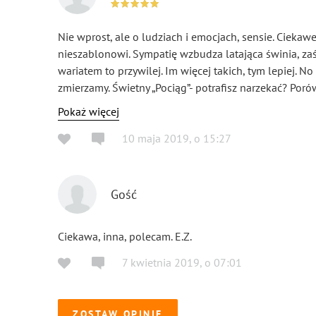
Nie wprost, ale o ludziach i emocjach, sensie. Cieka
nieszablonowi. Sympatię wzbudza latająca świnia, za
wariatem to przywilej. Im więcej takich, tym lepiej. No
zmierzamy. Świetny „Pociąg”- potrafisz narzekać? Porówna
się ciut zatrzymać i to ma właśnie sens. Polecam Ma
Pokaż więcej
10 maja 2019
,
o
15:27
Gość
Ciekawa, inna, polecam. E.Z.
7 kwietnia 2019
,
o
07:01
ZOSTAW OPINIĘ