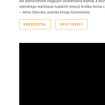
ale jednocześnie mających uniwersalny wymiar, a wsz
szerokiego wachlarza ludzkich emocji. Krótka forma 
— Anna Sikorska, autorka bloga Górowianka
PRZECZYTAJ
SPIS TREŚCI