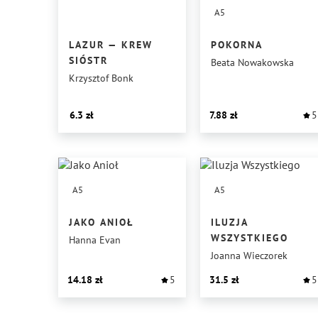
A5
LAZUR — KREW
POKORNA
SIÓSTR
Beata Nowakowska
Krzysztof Bonk
6.3
7.88
5
A5
A5
JAKO ANIOŁ
ILUZJA
WSZYSTKIEGO
Hanna Evan
Joanna Wieczorek
14.18
5
31.5
5