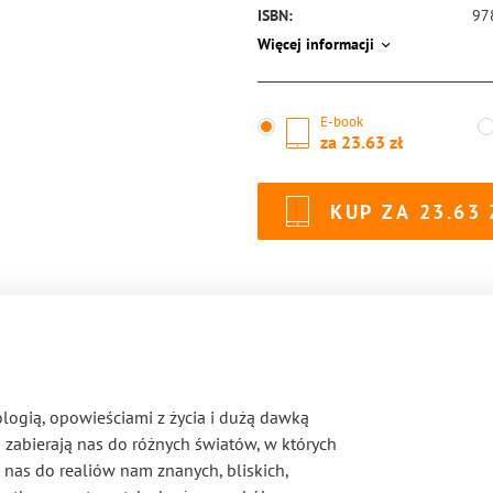
ISBN:
97
Więcej informacji
E-book
za
23.63
KUP ZA
23.63
ogią, opowieściami z życia i dużą dawką
 zabierają nas do różnych światów, w których
 nas do realiów nam znanych, bliskich,