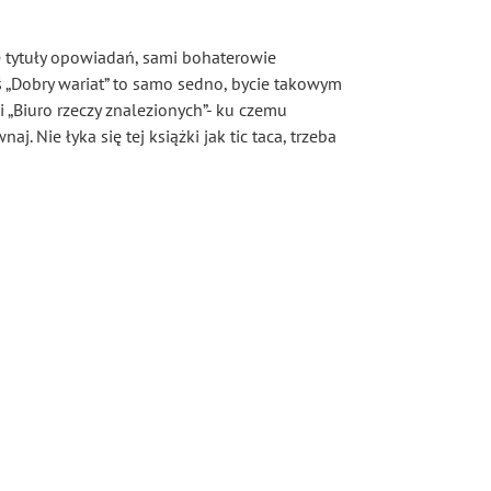
we tytuły opowiadań, sami bohaterowie
ś „Dobry wariat” to samo sedno, bycie takowym
 i „Biuro rzeczy znalezionych”- ku czemu
j. Nie łyka się tej książki jak tic taca, trzeba
rzena Wieloch, autorka bloga Zajęta Mama