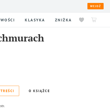
WEJDŹ
WOŚCI
KLASYKA
ZNIŻKA
 chmurach
 TREŚCI
O KSIĄŻCE
str.