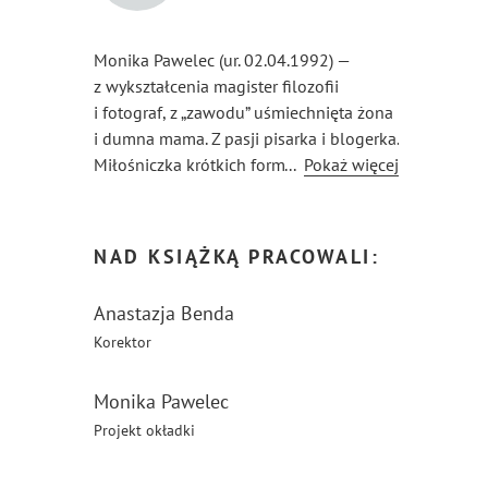
Monika Pawelec (ur. 02.04.1992) —
z wykształcenia magister filozofii
i fotograf, z „zawodu” uśmiechnięta żona
i dumna mama. Z pasji pisarka i blogerka.
Miłośniczka krótkich form oraz
...
Pokaż więcej
wszystkiego, co kreatywne i twórcze.
Prywatnie regularnie poszukuje magii
w kubku herbaty z cytryną.
NAD KSIĄŻKĄ PRACOWALI:
Anastazja Benda
Korektor
Monika Pawelec
Projekt okładki