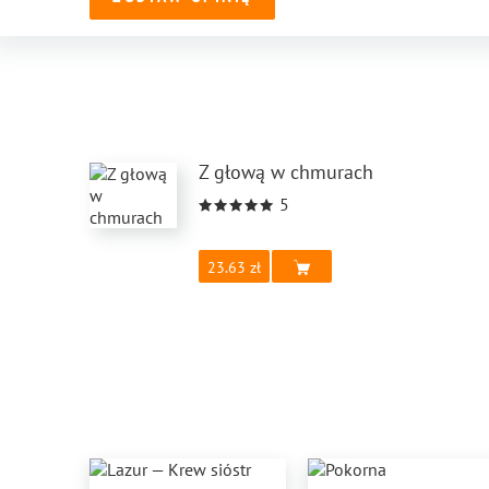
Z głową w chmurach
5
23.63