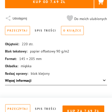
KUP OD 7.69
Udostępnij
Do moich ulubionych
PRZECZYTAJ
SPIS TREŚCI
O KSIĄŻCE
Objętość:
220
str.
Blok tekstowy:
papier offsetowy 90 g/m2
Format:
145 × 205 mm
Okładka:
miękka
Rodzaj oprawy:
blok klejony
Więcej informacji
ISBN:
978-83-8221-483-3
PRZECZYTAJ
SPIS TREŚCI
KUP ZA
7.69