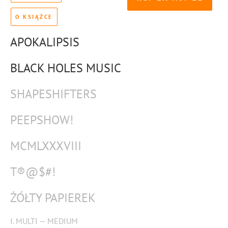
O KSIĄŻCE
APOKALIPSIS
BLACK HOLES MUSIC
SHAPESHIFTERS
PEEPSHOW!
MCMLXXXVIII
T®@$#!
ŻÓŁTY PAPIEREK
I. MULTI — MEDIUM