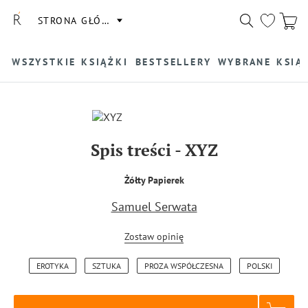
STRONA GŁÓWNA
WSZYSTKIE KSIĄŻKI
BESTSELLERY
WYBRANE KSIĄ
Spis treści
-
XYZ
Żółty Papierek
Samuel Serwata
Zostaw opinię
EROTYKA
SZTUKA
PROZA WSPÓŁCZESNA
POLSKI