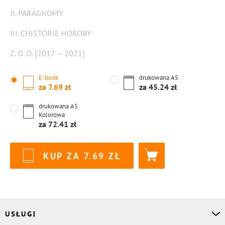
II. PARAGNOMY
III. CHISTORIE HOROBY
Z. O. O. [2017 — 2021]
E-book
drukowana
A5
za
7.69
za
45.24
drukowana
A5
Kolorowa
za
72.41
KUP ZA
7.69
USŁUGI