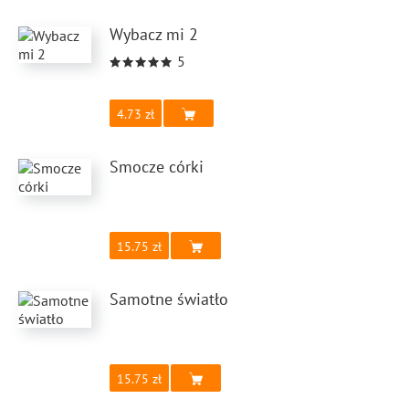
Wybacz mi 2
5
4.73
Smocze córki
15.75
Samotne światło
15.75