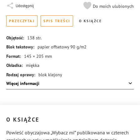
Udostępnij
Do moich ulubionych
PRZECZYTAJ
SPIS TREŚCI
O KSIĄŻCE
Objętość:
138
str.
Blok tekstowy:
papier offsetowy 90 g/m2
Format:
145 × 205 mm
Okładka:
miękka
Rodzaj oprawy:
blok klejony
Więcej informacji
ISBN:
978-83-8431-233-9
O KSIĄŻCE
Powieść obyczajowa „Wybacz mi” publikowana w czterech