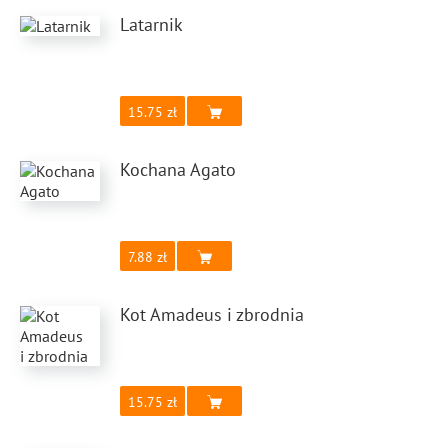
Latarnik
15.75
Kochana Agato
7.88
Kot Amadeus i zbrodnia
15.75