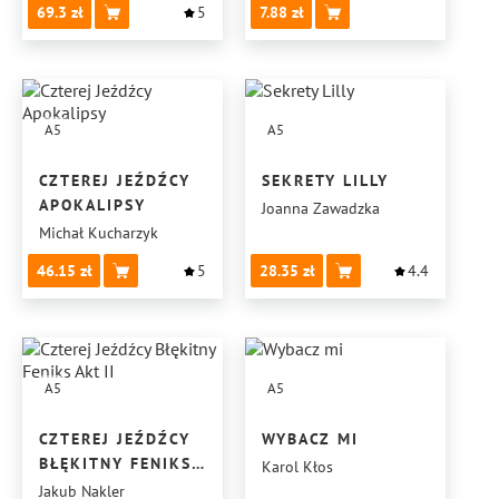
69.3
5
7.88
A5
A5
CZTEREJ JEŹDŹCY
SEKRETY LILLY
APOKALIPSY
Joanna Zawadzka
Michał Kucharzyk
46.15
5
28.35
4.4
A5
A5
CZTEREJ JEŹDŹCY
WYBACZ MI
BŁĘKITNY FENIKS
Karol Kłos
AKT II
Jakub Nakler