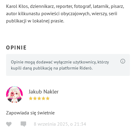
Karol Kłos, dziennikarz, reporter, fotograf, latarnik, pisarz,
autor kilkunastu powieści obyczajowych, wierszy, serii
publikacji w lokalnej prasie.
...
Pokaż więcej
OPINIE
Opinie mogą dodawać wyłącznie użytkownicy, którzy
kupili daną publikację na platformie Riderò.
Jakub Nakler
Zapowiada się świetnie
8 września 2025
,
o
21:34