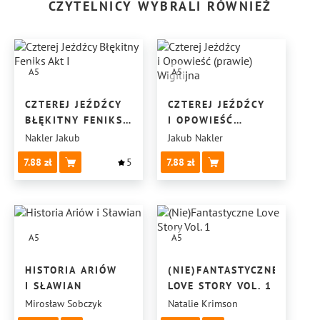
CZYTELNICY WYBRALI RÓWNIEŻ
A5
A5
CZTEREJ JEŹDŹCY
CZTEREJ JEŹDŹCY
BŁĘKITNY FENIKS
I OPOWIEŚĆ
AKT I
(PRAWIE)
Nakler Jakub
Jakub Nakler
WIGILIJNA
7.88
5
7.88
A5
A5
HISTORIA ARIÓW
(NIE)FANTASTYCZNE
I SŁAWIAN
LOVE STORY VOL. 1
Mirosław Sobczyk
Natalie Krimson