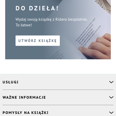
DO DZIEŁA!
Wydaj swoją książkę z Ridero bezpłatnie.
To łatwe!
UTWÓRZ KSIĄŻKĘ
USŁUGI
Asystent osobisty
WAŻNE INFORMACJE
Korektor
Projektant okładki
O nas
POMYSŁY NA KSIĄŻKI
Druk Twojej książki
Książki Ridero