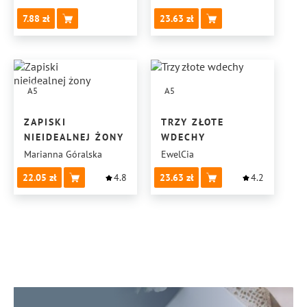
7.88
23.63
A5
A5
ZAPISKI
TRZY ZŁOTE
NIEIDEALNEJ ŻONY
WDECHY
Marianna Góralska
EwelCia
22.05
4.8
23.63
4.2