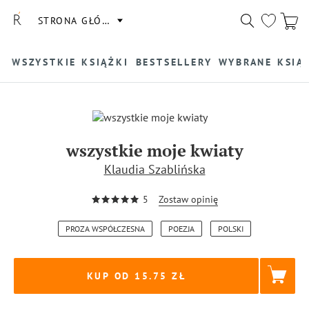
STRONA GŁÓWNA
WSZYSTKIE KSIĄŻKI
BESTSELLERY
WYBRANE KSIĄ
wszystkie moje kwiaty
Klaudia Szablińska
5
Zostaw opinię
PROZA WSPÓŁCZESNA
POEZJA
POLSKI
KUP OD 15.75