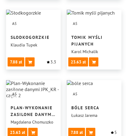
A5
A5
SŁODKOGORZKIE
TOMIK MYŚLI
PIJANYCH
Klaudia Tupek
Karol Michalik
7.88
3.3
23.63
A5
A5
PLAN-WYKONANIE
BÓLE SERCA
ZASILONE DANYMI
Łukasz Jarema
JPK_KR -CZĘŚĆ 2
Magdalena Chomuszko
23.63
7.88
5