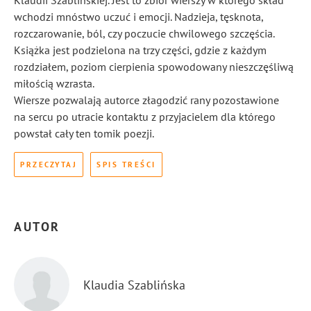
Klaudii Szablińskiej. Jest to zbiór wierszy w którego skład
wchodzi mnóstwo uczuć i emocji. Nadzieja, tęsknota,
rozczarowanie, ból, czy poczucie chwilowego szczęścia.
Książka jest podzielona na trzy części, gdzie z każdym
rozdziałem, poziom cierpienia spowodowany nieszczęśliwą
miłością wzrasta.
Wiersze pozwalają autorce złagodzić rany pozostawione
na sercu po utracie kontaktu z przyjacielem dla którego
powstał cały ten tomik poezji.
PRZECZYTAJ
SPIS TREŚCI
AUTOR
Klaudia Szablińska