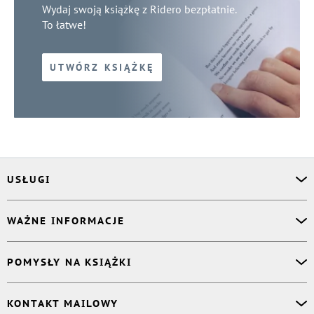
Wydaj swoją książkę z Ridero bezpłatnie.
To łatwe!
UTWÓRZ KSIĄŻKĘ
USŁUGI
Asystent osobisty
WAŻNE INFORMACJE
Korektor
Projektant okładki
O nas
POMYSŁY NA KSIĄŻKI
Druk Twojej książki
Książki Ridero
Publikacja
Pomoc
Książka wspomnień
KONTAKT MAILOWY
Polityka prywatności
Dzienniczek malucha