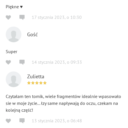
Piękne ♥️
17 stycznia 2023
,
o
10:30
Gość
Super
14 stycznia 2023
,
o
09:33
Zulietta
Czytałam ten tomik, wiele fragmentów idealnie wpasowało
sie w moje życie... łzy same napływają do oczu, czekam na
kolejną część!
13 stycznia 2023
,
o
06:48