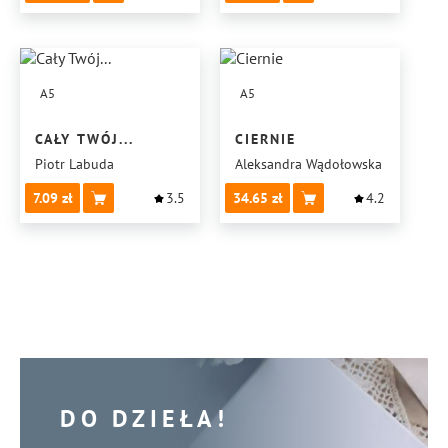
A5
A5
CAŁY TWÓJ...
CIERNIE
Piotr Labuda
Aleksandra Wądołowska
7.09
3.5
34.65
4.2
DO DZIEŁA!