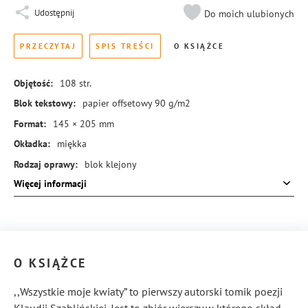
Udostępnij
Do moich ulubionych
PRZECZYTAJ
SPIS TREŚCI
O KSIĄŻCE
Objętość:
108
str.
Blok tekstowy:
papier offsetowy 90 g/m2
Format:
145 × 205 mm
Okładka:
miękka
Rodzaj oprawy:
blok klejony
Więcej informacji
ISBN:
978-83-8273-992-3
O KSIĄŻCE
,,Wszystkie moje kwiaty” to pierwszy autorski tomik poezji