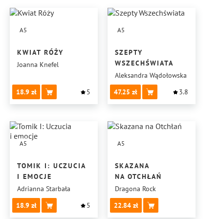
A5
A5
KWIAT RÓŻY
SZEPTY
WSZECHŚWIATA
Joanna Knefel
Aleksandra Wądołowska
18.9
5
47.25
3.8
A5
A5
TOMIK I: UCZUCIA
SKAZANA
I EMOCJE
NA OTCHŁAŃ
Adrianna Starbała
Dragona Rock
18.9
5
22.84