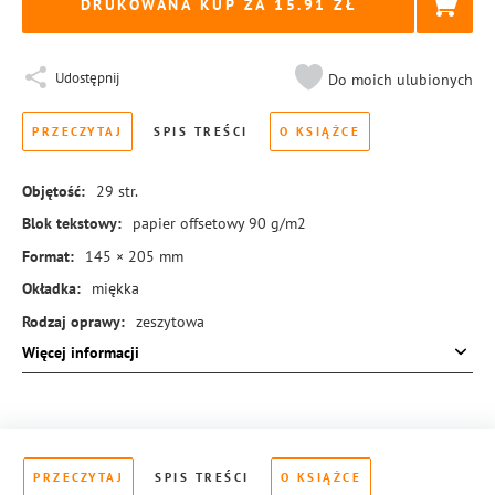
DRUKOWANA KUP ZA
15.91
Udostępnij
Do moich ulubionych
PRZECZYTAJ
SPIS TREŚCI
O KSIĄŻCE
Objętość:
29
str.
Blok tekstowy:
papier offsetowy 90 g/m2
Format:
145 × 205 mm
Okładka:
miękka
Rodzaj oprawy:
zeszytowa
Więcej informacji
ISBN:
978-83-288-0339-8
PRZECZYTAJ
SPIS TREŚCI
O KSIĄŻCE