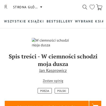
STRONA GŁÓWNA
WSZYSTKIE KSIĄŻKI
BESTSELLERY
WYBRANE KSIĄ
Spis treści
-
W ciemności schodzi
moja dusza
Jan Kasprowicz
Zostaw opinię
POEZJA
POLSKI