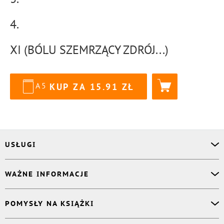
4.
XI (BÓLU SZEMRZĄCY ZDRÓJ...)
A5
KUP ZA
15.91
USŁUGI
Asystent osobisty
WAŻNE INFORMACJE
Korektor
Projektant okładki
O nas
POMYSŁY NA KSIĄŻKI
Druk Twojej książki
Książki Ridero
Publikacja
Pomoc