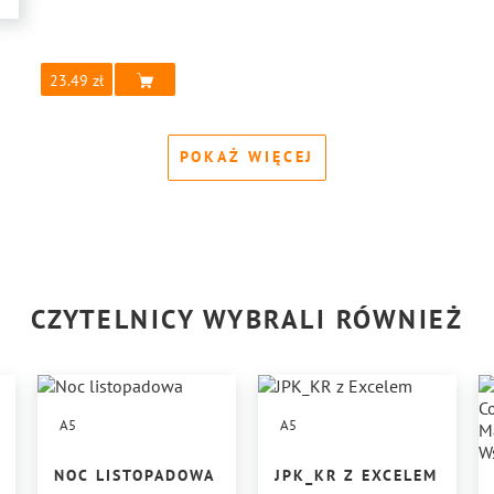
23.49
POKAŻ WIĘCEJ
CZYTELNICY WYBRALI RÓWNIEŻ
A5
A5
NY
NOC LISTOPADOWA
JPK_KR Z EXCELEM