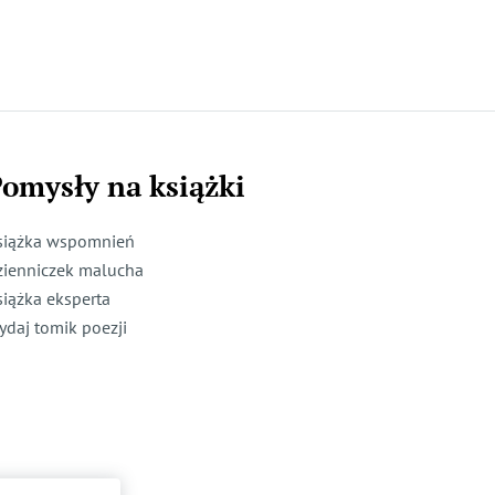
omysły na książki
siążka wspomnień
zienniczek malucha
siążka eksperta
ydaj tomik poezji