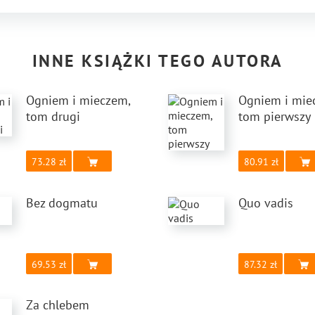
INNE KSIĄŻKI TEGO AUTORA
Ogniem i mieczem,
Ogniem i mie
tom drugi
tom pierwszy
73.28
80.91
Bez dogmatu
Quo vadis
69.53
87.32
Za chlebem