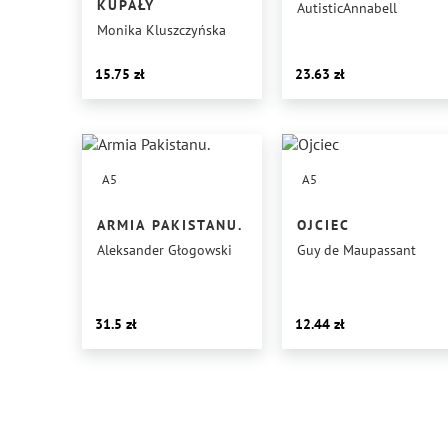
KUPAŁY
AutisticAnnabell
Monika Kluszczyńska
15.75
23.63
A5
A5
ARMIA PAKISTANU.
OJCIEC
Aleksander Głogowski
Guy de Maupassant
31.5
12.44