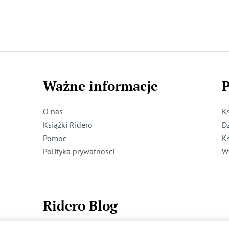
Ważne informacje
P
O nas
K
Książki Ridero
D
Pomoc
K
Polityka prywatności
W
Ridero Blog