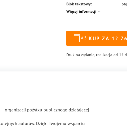
Blok tekstowy:
pa
Więcej informacji
Format:
14
Okładka:
mi
Rodzaj oprawy:
ze
A5
KUP ZA
12.7
ISBN:
97
Druk na żądanie, realizacja od 14 
— organizacji pożytku publicznego działającej
kolejnych autorów. Dzięki Twojemu wsparciu