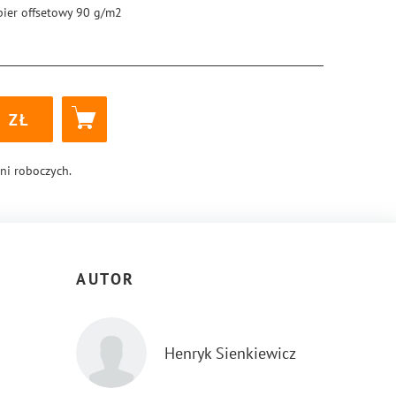
pier offsetowy 90 g/m2
5 × 205 mm
ękka
szytowa
6
8-83-288-0923-9
dni roboczych.
AUTOR
Henryk Sienkiewicz