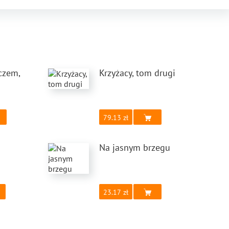
czem,
Krzyżacy, tom drugi
79.13
Na jasnym brzegu
23.17