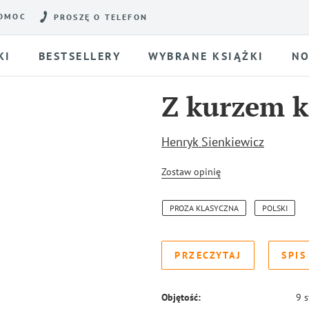
OMOC
PROSZĘ O TELEFON
KI
BESTSELLERY
WYBRANE KSIĄŻKI
NO
Z kurzem kr
Henryk Sienkiewicz
Zostaw opinię
PROZA KLASYCZNA
POLSKI
PRZECZYTAJ
SPIS
Objętość:
9
s