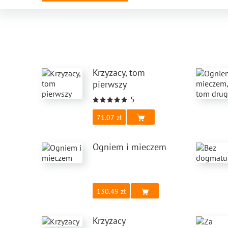
Krzyżacy, tom
pierwszy
5
71.07
Ogniem i mieczem
130.49
Krzyżacy