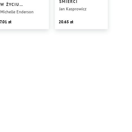
ŚMIERCI
W ŻYCIU
Jan Kasprowicz
CODZIENNYM:
Michelle Enderson
ODKRYWAJĄC
7.01
20.65
MATEMATYKĘ
WSZECHŚWIATA