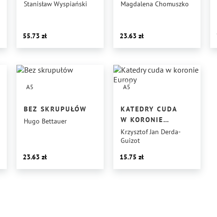
Stanisław Wyspiański
Magdalena Chomuszko
55.73
23.63
A5
A5
BEZ SKRUPUŁÓW
KATEDRY CUDA
W KORONIE
Hugo Bettauer
EUROPY
Krzysztof Jan Derda-
Guizot
23.63
15.75