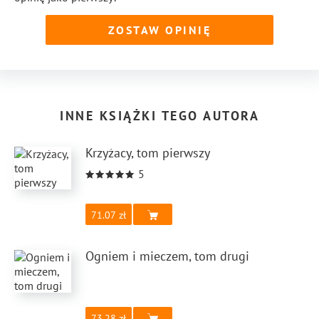
do Szwajcarii w 1914 r. organizował pomoc ofiarom wojny
w Polsce.
ZOSTAW OPINIĘ
INNE KSIĄŻKI TEGO AUTORA
Krzyżacy, tom pierwszy
5
71.07
Ogniem i mieczem, tom drugi
73.28