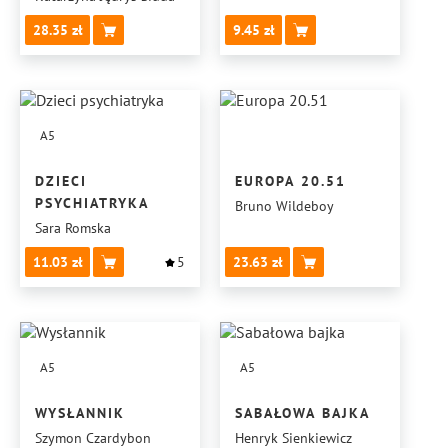
28.35
9.45
A5
DZIECI
EUROPA 20.51
PSYCHIATRYKA
Bruno Wildeboy
Sara Romska
11.03
5
23.63
A5
A5
WYSŁANNIK
SABAŁOWA BAJKA
Szymon Czardybon
Henryk Sienkiewicz