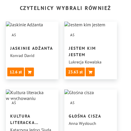
CZYTELNICY WYBRALI RÓWNIEŻ
A5
A5
JASKINIE ADŹANTA
JESTEM KIM
JESTEM
Konrad David
Lukrecja Kowalska
12.6
23.63
A5
A5
KULTURA
GŁOŚNA CISZA
LITERACKA
Anna Wysłouch
W WYCHOWANIU
Katarzyna Jędrys Siuda