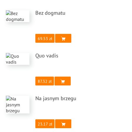
Bez dogmatu
69.53
Quo vadis
87.32
Na jasnym brzegu
23.17