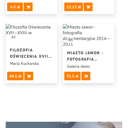
6.3
12.13
A5
A5
FILOZOFIA
MIASTO JAWOR -
OŚWIECENIA XVII—
FOTOGRAFIA
XVIII W.
Maria Kucharska
DOKUMENTACYJNA
Galeria Jawor
2016—2021
44.1
31.5