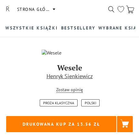
STRONA GŁÓWNA
WSZYSTKIE KSIĄŻKI
BESTSELLERY
WYBRANE KSIĄ
Wesele
Henryk Sienkiewicz
Zostaw opinię
PROZA KLASYCZNA
POLSKI
DRUKOWANA KUP ZA
13.56