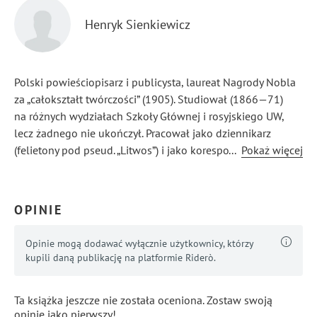
Henryk Sienkiewicz
Polski powieściopisarz i publicysta, laureat Nagrody Nobla
za „całokształt twórczości” (1905). Studiował (1866—71)
na różnych wydziałach Szkoły Głównej i rosyjskiego UW,
lecz żadnego nie ukończył. Pracował jako dziennikarz
(felietony pod pseud. „Litwos”) i jako korespondent
...
Pokaż więcej
w Ameryce Pn. (1876—78). Wiele podróżował
(Konstantynopol, Ateny, Zanzibar). Debiutował w 1872 r.
powieścią współczesną Na marne oraz tendencyjnymi
OPINIE
nowelami Humoreski z teki Worszyłły. Sławę przyniosły mu
powieści historyczne.
Opinie mogą dodawać wyłącznie użytkownicy, którzy
Działacz społeczny: ufundował (1889) stypendium,
kupili daną publikację na platformie Riderò.
z którego korzystali m.in. Wyspiański, Konopnicka,
Przybyszewski i Tetmajer; założył sanatorium
Ta książka jeszcze nie została oceniona. Zostaw swoją
przeciwgruźlicze dla dzieci w Bystrem; wyjechawszy
opinię jako pierwszy!