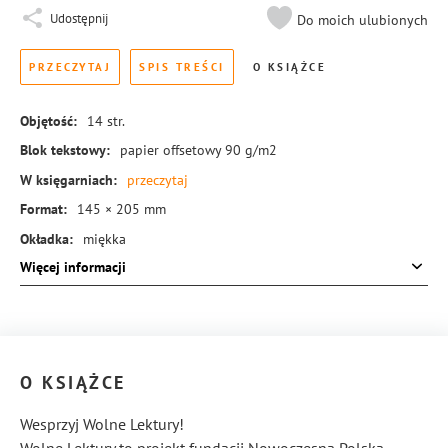
Udostępnij
Do moich ulubionych
PRZECZYTAJ
SPIS TREŚCI
O KSIĄŻCE
Objętość:
14
str.
Blok tekstowy:
papier offsetowy 90 g/m2
W księgarniach:
przeczytaj
Format:
145 × 205 mm
Okładka:
miękka
Więcej informacji
Rodzaj oprawy:
zeszytowa
ISBN:
978-83-288-0917-8
O KSIĄŻCE
Wesprzyj Wolne Lektury!