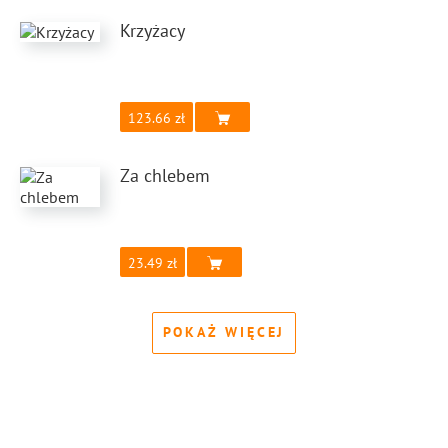
Krzyżacy
123.66
Za chlebem
23.49
POKAŻ WIĘCEJ