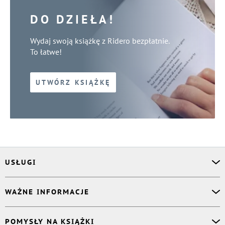
DO DZIEŁA!
Wydaj swoją książkę z Ridero bezpłatnie.
To łatwe!
UTWÓRZ KSIĄŻKĘ
USŁUGI
Asystent osobisty
WAŻNE INFORMACJE
Korektor
Projektant okładki
O nas
POMYSŁY NA KSIĄŻKI
Druk Twojej książki