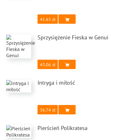
41.63
Sprzysiężenie Fieska w Genui
43.06
Intryga i miłość
36.74
Pierścień Polikratesa