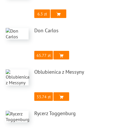
6.3
Don Carlos
65.77
Oblubienica z Messyny
33.74
Rycerz Toggenburg