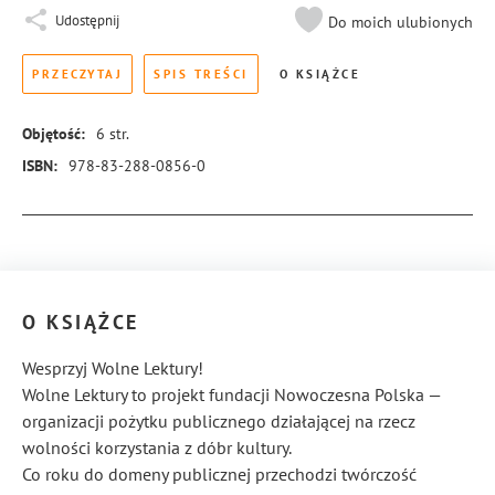
Udostępnij
Do moich ulubionych
PRZECZYTAJ
SPIS TREŚCI
O KSIĄŻCE
Objętość:
6
str.
ISBN:
978-83-288-0856-0
Więcej informacji
O KSIĄŻCE
Wesprzyj Wolne Lektury!
Wolne Lektury to projekt fundacji Nowoczesna Polska —
organizacji pożytku publicznego działającej na rzecz
wolności korzystania z dóbr kultury.
Co roku do domeny publicznej przechodzi twórczość