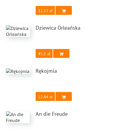
12.13
Dziewica Orleańska
45.1
Rękojmia
12.44
An die Freude