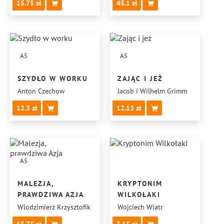
15.75
45.1
A5
A5
SZYDŁO W WORKU
ZAJĄC I JEŻ
Anton Czechow
Jacob i Wilhelm Grimm
12.3
12.13
A5
MALEZJA,
KRYPTONIM
PRAWDZIWA AZJA
WILKOŁAKI
Wlodzimierz Krzysztofik
Wojciech Wiatr