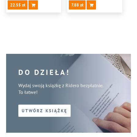
22.55
7.88
DO DZIEŁA!
Wydaj swoją książkę z Ridero bezpłatnie.
To łatwe!
UTWÓRZ KSIĄŻKĘ