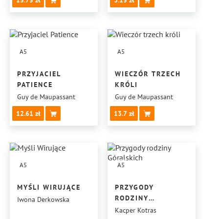
15.75
3.15
A5
A5
PRZYJACIEL
WIECZÓR TRZECH
PATIENCE
KRÓLI
Guy de Maupassant
Guy de Maupassant
12.61
13.7
A5
A5
MYŚLI WIRUJĄCE
PRZYGODY
RODZINY
Iwona Derkowska
GÓRALSKICH
Kacper Kotras