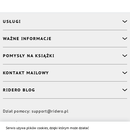
USŁUGI
Asystent osobisty
WAŻNE INFORMACJE
Korektor
Projektant okładki
O nas
POMYSŁY NA KSIĄŻKI
Druk Twojej książki
Książki Ridero
Publikacja
Pomoc
Książka wspomnień
KONTAKT MAILOWY
Polityka prywatności
Dzienniczek malucha
Książka eksperta
Dział pomocy
:
support@ridero.pl
RIDERO BLOG
Wydaj tomik poezji
Kontakt dla mediów
:
pr@ridero.pl
Dzieci też mogą pisać!
Więcej
Dział pomocy
:
support@ridero.pl
© Rideró, 2013—
2026
Serwis używa plików cookies, dzięki którym może działać