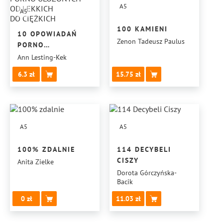
A5
A5
100 KAMIENI
10 OPOWIADAŃ
Zenon Tadeusz Paulus
PORNO
UŁOŻONYCH
Ann Lesting-Kek
OD LEKKICH
6.3
15.75
DO CIĘŻKICH
A5
A5
100% ZDALNIE
114 DECYBELI
CISZY
Anita Zielke
Dorota Górczyńska-
Bacik
0
11.03