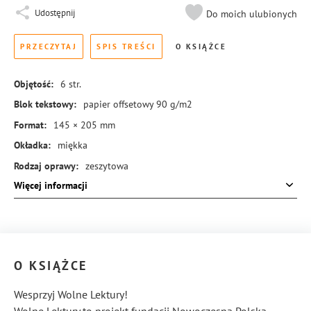
Udostępnij
Do moich ulubionych
PRZECZYTAJ
SPIS TREŚCI
O KSIĄŻCE
Objętość:
6
str.
Blok tekstowy:
papier offsetowy 90 g/m2
Format:
145 × 205 mm
Okładka:
miękka
Rodzaj oprawy:
zeszytowa
Więcej informacji
ISBN:
978-83-288-0847-8
O KSIĄŻCE
Wesprzyj Wolne Lektury!