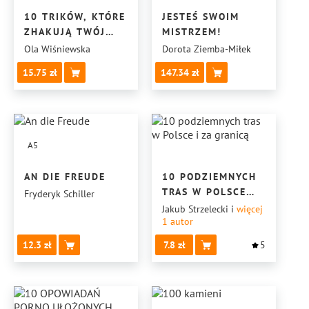
10 TRIKÓW, KTÓRE
JESTEŚ SWOIM
ZHAKUJĄ TWÓJ
MISTRZEM!
TELEFON,
Ola Wiśniewska
Dorota Ziemba-Miłek
ABY PRZESTAŁ
15.75
147.34
POŻERAĆ
TWÓJ CZAS
A5
AN DIE FREUDE
10 PODZIEMNYCH
TRAS W POLSCE
Fryderyk Schiller
I ZA GRANICĄ
Jakub Strzelecki
i
więcej
1
autor
12.3
7.8
5