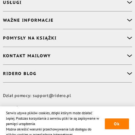
USŁUGI
Asystent osobisty
WAŻNE INFORMACJE
Korektor
Projektant okładki
O nas
POMYSŁY NA KSIĄŻKI
Druk Twojej książki
Książki Ridero
Publikacja
Pomoc
Książka wspomnień
KONTAKT MAILOWY
Polityka prywatności
Dzienniczek malucha
Książka eksperta
Dział pomocy
:
support@ridero.pl
RIDERO BLOG
Wydaj tomik poezji
Kontakt dla mediów
:
pr@ridero.pl
Dzieci też mogą pisać!
Więcej
Dział pomocy
:
support@ridero.pl
© Rideró, 2013—
2026
Serwis używa plików cookies, dzięki którym może działać
lepiej. Podczas korzystania z serwisu pliki te są zapisywane w
Ok
pamięci urządzenia.
Można określić warunki przechowywania lub dostępu do
plików cookies w przeglądarce internetowej.