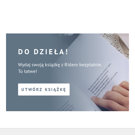
DO DZIEŁA!
Wydaj swoją książkę z Ridero bezpłatnie.
To łatwe!
UTWÓRZ KSIĄŻKĘ