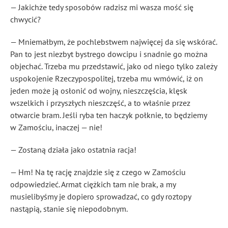
— Jakichże tedy sposobów radzisz mi wasza mość się
chwycić?
— Mniemałbym, że pochlebstwem najwięcej da się wskórać.
Pan to jest niezbyt bystrego dowcipu i snadnie go można
objechać. Trzeba mu przedstawić, jako od niego tylko zależy
uspokojenie Rzeczypospolitej, trzeba mu wmówić, iż on
jeden może ją osłonić od wojny, nieszczęścia, klęsk
wszelkich i przyszłych nieszczęść, a to właśnie przez
otwarcie bram. Jeśli ryba ten haczyk połknie, to będziemy
w Zamościu, inaczej — nie!
— Zostaną działa jako ostatnia racja!
— Hm! Na tę rację znajdzie się z czego w Zamościu
odpowiedzieć. Armat ciężkich tam nie brak, a my
musielibyśmy je dopiero sprowadzać, co gdy roztopy
nastąpią, stanie się niepodobnym.