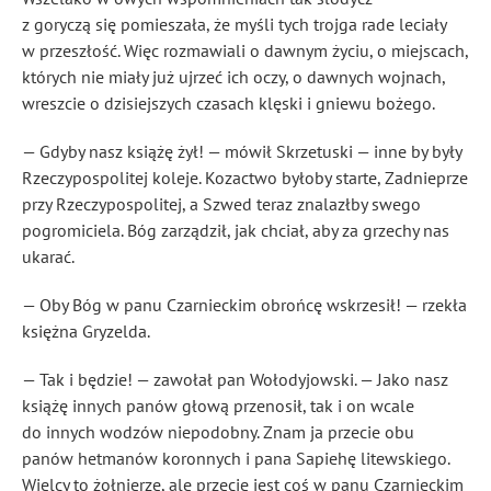
z goryczą się pomieszała, że myśli tych trojga rade leciały
w przeszłość. Więc rozmawiali o dawnym życiu, o miejscach,
których nie miały już ujrzeć ich oczy, o dawnych wojnach,
wreszcie o dzisiejszych czasach klęski i gniewu bożego.
— Gdyby nasz książę żył! — mówił Skrzetuski — inne by były
Rzeczypospolitej koleje. Kozactwo byłoby starte, Zadnieprze
przy Rzeczypospolitej, a Szwed teraz znalazłby swego
pogromiciela. Bóg zarządził, jak chciał, aby za grzechy nas
ukarać.
— Oby Bóg w panu Czarnieckim obrońcę wskrzesił! — rzekła
księżna Gryzelda.
— Tak i będzie! — zawołał pan Wołodyjowski. — Jako nasz
książę innych panów głową przenosił, tak i on wcale
do innych wodzów niepodobny. Znam ja przecie obu
panów hetmanów koronnych i pana Sapiehę litewskiego.
Wielcy to żołnierze, ale przecie jest coś w panu Czarnieckim