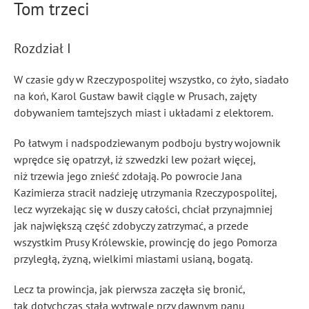
Tom trzeci
Rozdział I
W czasie gdy w Rzeczypospolitej wszystko, co żyło, siadało
na koń, Karol Gustaw bawił ciągle w Prusach, zajęty
dobywaniem tamtejszych miast i układami z elektorem.
Po łatwym i nadspodziewanym podboju bystry wojownik
wprędce się opatrzył, iż szwedzki lew pożarł więcej,
niż trzewia jego znieść zdołają. Po powrocie Jana
Kazimierza stracił nadzieję utrzymania Rzeczypospolitej,
lecz wyrzekając się w duszy całości, chciał przynajmniej
jak największą część zdobyczy zatrzymać, a przede
wszystkim Prusy Królewskie, prowincję do jego Pomorza
przyległą, żyzną, wielkimi miastami usianą, bogatą.
Lecz ta prowincja, jak pierwsza zaczęła się bronić,
tak dotychczas stała wytrwale przy dawnym panu