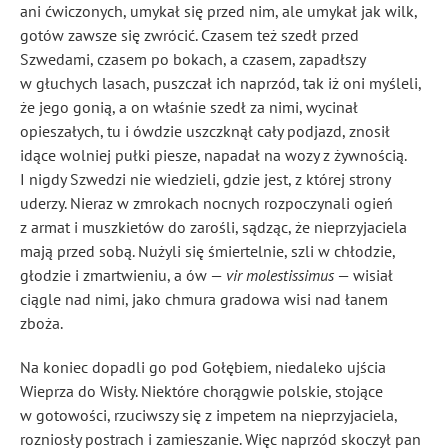
ani ćwiczonych, umykał się przed nim, ale umykał jak wilk,
gotów zawsze się zwrócić. Czasem też szedł przed
Szwedami, czasem po bokach, a czasem, zapadłszy
w głuchych lasach, puszczał ich naprzód, tak iż oni myśleli,
że jego gonią, a on właśnie szedł za nimi, wycinał
opieszałych, tu i ówdzie uszczknął cały podjazd, znosił
idące wolniej pułki piesze, napadał na wozy z żywnością.
I nigdy Szwedzi nie wiedzieli, gdzie jest, z której strony
uderzy. Nieraz w zmrokach nocnych rozpoczynali ogień
z armat i muszkietów do zarośli, sądząc, że nieprzyjaciela
mają przed sobą. Nużyli się śmiertelnie, szli w chłodzie,
głodzie i zmartwieniu, a ów —
vir molestissimus
— wisiał
ciągle nad nimi, jako chmura gradowa wisi nad łanem
zboża.
Na koniec dopadli go pod Gołębiem, niedaleko ujścia
Wieprza do Wisły. Niektóre chorągwie polskie, stojące
w gotowości, rzuciwszy się z impetem na nieprzyjaciela,
rozniosły postrach i zamieszanie. Więc naprzód skoczył pan