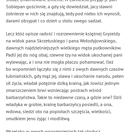
Sobiepan gościnnie, a gdy się dowiedział, jacy sławni
żołnierze w nich się znajdują, tedy pod niebo ich wynosił,
darami obsypał i co dzień u stołu swego sadzał.
Lecz któż opisze radość i rozrzewnienie księżnej Gryzeldy
na widok pana Skrzetuskiego i pana Wołodyjowskiego,
dawnych najdzielniejszych wielkiego męża pułkowników.
Padli jej do nóg obaj, rzewne łzy na widok ukochanej pani
wylewając, a i ona nie mogła płaczu pohamować. Ileż
bo wspomnień łączyło się z nimi z owych dawnych czasów
łubniańskich, gdy mąż jej, sława i ukochanie narodu, pełen
sił życia, władał potężnie dziką krainą, jak Jowisz jednym
zmarszczeniem brwi wzniecając postrach wśród
barbarzyństwa. Takie to niedawne czasy, a gdzie one? Dziś
władyka
w grobie, krainę barbarzyńcy posiedli, a ona,
wdowa, siedzi oto na popiołach szczęścia, wielkości,
smutkiem jeno żyjąc i modlitwą.
Wszelako w owych wspomnieniach tak słodycz