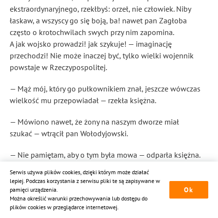
ekstraordynaryjnego
, rzekłbyś: orzeł, nie człowiek. Niby
łaskaw, a wszyscy go się boją, ba! nawet pan Zagłoba
często o krotochwilach
swych przy nim zapomina.
A jak wojsko prowadzi! jak szykuje! — imaginację
przechodzi! Nie może inaczej być, tylko wielki wojennik
powstaje w Rzeczypospolitej.
— Mąż mój, który go pułkownikiem znał, jeszcze wówczas
wielkość mu przepowiadał — rzekła księżna.
— Mówiono nawet, że żony na naszym dworze miał
szukać — wtrącił pan Wołodyjowski.
— Nie pamiętam, aby o tym była mowa — odparła księżna.
Serwis używa plików cookies, dzięki którym może działać
Jakoż nie mogła pamiętać, bo nigdy nic podobnego
lepiej. Podczas korzystania z serwisu pliki te są zapisywane w
nie było, ale pan Wołodyjowski chytrze na razie to wymyślił,
Ok
pamięci urządzenia.
chcąc zwrócić rozmowę na fraucymer
Można określić warunki przechowywania lub dostępu do
księżnej i o pannie
plików cookies w przeglądarce internetowej.
Anusi Borzobohatej czegoś się dowiedzieć, albowiem