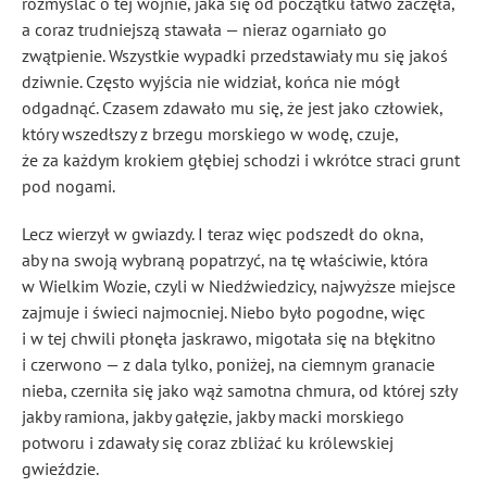
rozmyślać o tej wojnie, jaka się od początku łatwo zaczęła,
a coraz trudniejszą stawała — nieraz ogarniało go
zwątpienie. Wszystkie wypadki przedstawiały mu się jakoś
dziwnie. Często wyjścia nie widział, końca nie mógł
odgadnąć. Czasem zdawało mu się, że jest jako człowiek,
który wszedłszy z brzegu morskiego w wodę, czuje,
że za każdym krokiem głębiej schodzi i wkrótce straci grunt
pod nogami.
Lecz wierzył w gwiazdy. I teraz więc podszedł do okna,
aby na swoją wybraną popatrzyć, na tę właściwie, która
w Wielkim Wozie, czyli w Niedźwiedzicy, najwyższe miejsce
zajmuje i świeci najmocniej. Niebo było pogodne, więc
i w tej chwili płonęła jaskrawo, migotała się na błękitno
i czerwono — z dala tylko, poniżej, na ciemnym granacie
nieba, czerniła się jako wąż samotna chmura, od której szły
jakby ramiona, jakby gałęzie, jakby macki morskiego
potworu i zdawały się coraz zbliżać ku królewskiej
gwieździe.