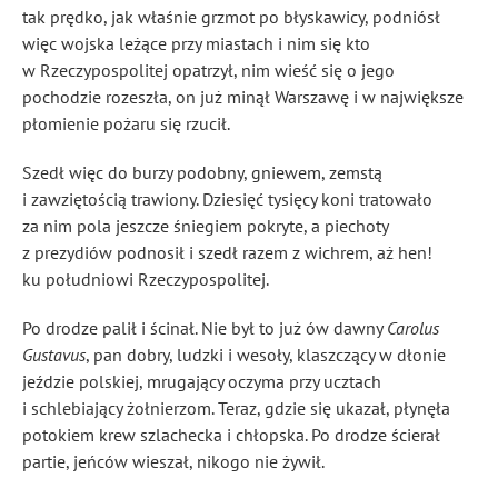
tak prędko, jak właśnie grzmot po błyskawicy, podniósł
więc wojska leżące przy miastach i nim się kto
w Rzeczypospolitej opatrzył, nim wieść się o jego
pochodzie rozeszła, on już minął Warszawę i w największe
płomienie pożaru się rzucił.
Szedł więc do burzy podobny, gniewem, zemstą
i zawziętością trawiony. Dziesięć tysięcy koni tratowało
za nim pola jeszcze śniegiem pokryte, a piechoty
z prezydiów
podnosił i szedł razem z wichrem, aż hen!
ku południowi Rzeczypospolitej.
Po drodze palił i ścinał. Nie był to już ów dawny
Carolus
Gustavus
, pan dobry, ludzki i wesoły, klaszczący w dłonie
jeździe polskiej, mrugający oczyma przy ucztach
i schlebiający żołnierzom. Teraz, gdzie się ukazał, płynęła
potokiem krew szlachecka i chłopska. Po drodze ścierał
partie
, jeńców wieszał, nikogo nie żywił
.