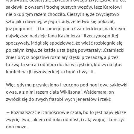
sakiewki z owsem i trochę pustych wozów, lecz Karolowi
nie o łup tym razem chodziło. Cieszył się, że zwycięstwo
szło jak i dawniej, w jego ślady, że ledwo się pokazał,
już pogromił — i to samego pana Czarnieckiego, na którym
największe nadzieje Jana Kazimierza i Rzeczypospolitej
spoczywały. Mógł się spodziewać, że wieść rozbiegnie się
po całym kraju, że każde usta będą powtarzały: „Czarniecki
zniesion”, iż bojaźliwi rozmiary klęski przesadzą, a przez
to zwątlą serca i odbiorą ducha wszystkim, którzy na głos
konfederacji tyszowieckiej za broń chwycili.
Więc gdy mu przyniesiono i rzucono pod nogi owe sakiewki
owsa, a z nimi razem ciała Wikilsona i Waldemara, on
zwrócił się do swych frasobliwych jenerałów i rzekł:
— Rozmarszczcie ichmościowie czoła, bo to jest największe
zwycięstwo, jakiem od roku odniósł, i całą wojnę skończyć
ono może.