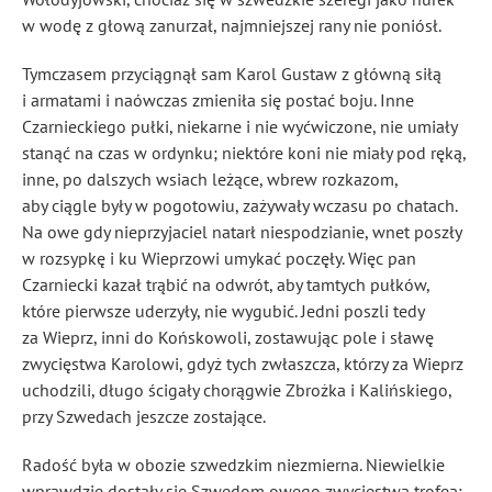
w wodę z głową zanurzał, najmniejszej rany nie poniósł.
Tymczasem przyciągnął sam Karol Gustaw z główną siłą
i armatami i naówczas zmieniła się postać boju. Inne
Czarnieckiego pułki, niekarne i nie wyćwiczone, nie umiały
stanąć na czas w ordynku
; niektóre koni nie miały pod ręką,
inne, po dalszych wsiach leżące, wbrew rozkazom,
aby ciągle były w pogotowiu, zażywały wczasu po chatach.
Na owe gdy nieprzyjaciel natarł niespodzianie, wnet poszły
w rozsypkę i ku Wieprzowi umykać poczęły. Więc pan
Czarniecki kazał trąbić na odwrót, aby tamtych pułków,
które pierwsze uderzyły, nie wygubić. Jedni poszli tedy
za Wieprz, inni do Końskowoli, zostawując pole i sławę
zwycięstwa Karolowi, gdyż tych zwłaszcza, którzy za Wieprz
uchodzili, długo ścigały chorągwie Zbrożka i Kalińskiego,
przy Szwedach jeszcze zostające.
Radość była w obozie szwedzkim niezmierna. Niewielkie
wprawdzie dostały się Szwedom owego zwycięstwa trofea: