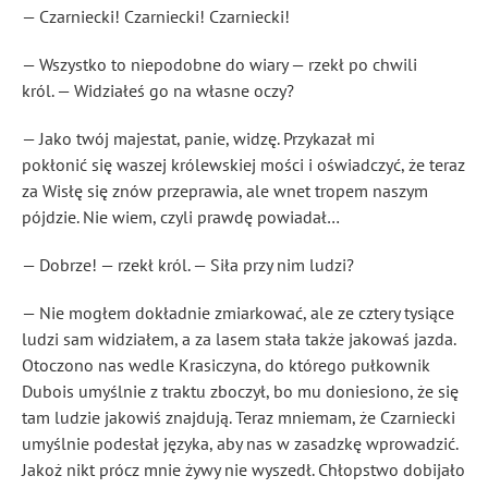
— Czarniecki! Czarniecki! Czarniecki!
— Wszystko to niepodobne do wiary — rzekł po chwili
król. — Widziałeś go na własne oczy?
— Jako twój majestat, panie, widzę. Przykazał mi
pokłonić się waszej królewskiej mości i oświadczyć, że teraz
za Wisłę się znów przeprawia, ale wnet tropem naszym
pójdzie. Nie wiem, czyli prawdę powiadał…
— Dobrze! — rzekł król. — Siła
przy nim ludzi?
— Nie mogłem dokładnie zmiarkować, ale ze cztery tysiące
ludzi sam widziałem, a za lasem stała także jakowaś jazda.
Otoczono nas wedle Krasiczyna, do którego pułkownik
Dubois umyślnie z traktu zboczył, bo mu doniesiono, że się
tam ludzie jakowiś znajdują. Teraz mniemam, że Czarniecki
umyślnie podesłał języka
, aby nas w zasadzkę wprowadzić.
Jakoż nikt prócz mnie żywy nie wyszedł. Chłopstwo dobijało