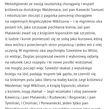
Wołodyjowski ze swoją laudańską chorągwią i wsparł
królewicza duńskiego Waldemara; zaś pan Kawecki Samuel
i młodszy Jan stoczyli z pagórka pancerną chorągiew
na najemnych Angielczyków Wikilsona — i w mgnieniu oka
pożarli ich, jako szczupak pochłania klenia, zaś pan
Malawski zwarł się z księciem biponckim tak szczelnie,
iż ludzie i konie pomieszali się ze sobą jako kurzawa, którą
dwa wichry z przeciwnych stron przyniosą i jeden wir z niej
uczynią. W mgnieniu oka zepchnięto Szwedów ku Wiśle,
co widząc, Duglas pospieszył swoim z wyborową rajtarią
na ratunek. Lecz rozpędu i te nowe posiłki wstrzymać
nie mogły; poczęli więc Szwedzi skakać z wysokiego
brzegu na lód, padając trupem tak gęsto, że czernili się
na śnieżnym polu jako litery na białej karcie. Legł królewicz
Waldemar; legł Wikilson, a książę biponcki, obalon
z koniem, nogę złamał — legli wszelako i obaj panowie
Kaweccy, i pan Malawski, i Rudawski, i Rogowski, i pan
Tymiński, i Choiński, i Porwaniecki, jeden tylko pan
Wołodyjowski, chociaż się w szwedzkie szeregi jako nurek