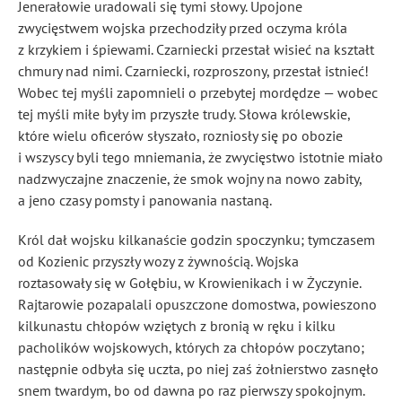
Jenerałowie uradowali się tymi słowy. Upojone
zwycięstwem wojska przechodziły przed oczyma króla
z krzykiem i śpiewami. Czarniecki przestał wisieć na kształt
chmury nad nimi. Czarniecki, rozproszony, przestał istnieć!
Wobec tej myśli zapomnieli o przebytej mordędze — wobec
tej myśli miłe były im przyszłe trudy. Słowa królewskie,
które wielu oficerów słyszało, rozniosły się po obozie
i wszyscy byli tego mniemania, że zwycięstwo istotnie miało
nadzwyczajne znaczenie, że smok wojny na nowo zabity,
a jeno czasy pomsty i panowania nastaną.
Król dał wojsku kilkanaście godzin spoczynku; tymczasem
od Kozienic przyszły wozy z żywnością. Wojska
roztasowały się w Gołębiu, w Krowienikach i w Życzynie.
Rajtarowie
pozapalali opuszczone domostwa, powieszono
kilkunastu chłopów wziętych z bronią w ręku i kilku
pacholików wojskowych, których za chłopów poczytano;
następnie odbyła się uczta, po niej zaś żołnierstwo zasnęło
snem twardym, bo od dawna po raz pierwszy spokojnym.