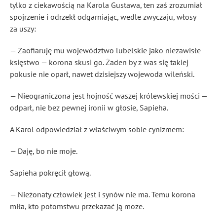
tylko z ciekawością na Karola Gustawa, ten zaś zrozumiał
spojrzenie i odrzekł odgarniając, wedle zwyczaju, włosy
za uszy:
— Zaofiaruję mu województwo lubelskie jako niezawisłe
księstwo — korona skusi go. Żaden by z was się takiej
pokusie nie oparł, nawet dzisiejszy wojewoda wileński.
— Nieograniczona jest hojność waszej królewskiej mości —
odparł, nie bez pewnej ironii w głosie, Sapieha.
A Karol odpowiedział z właściwym sobie cynizmem:
— Daję, bo nie moje.
Sapieha pokręcił głową.
— Nieżonaty człowiek jest i synów nie ma. Temu korona
miła, kto potomstwu przekazać ją może.