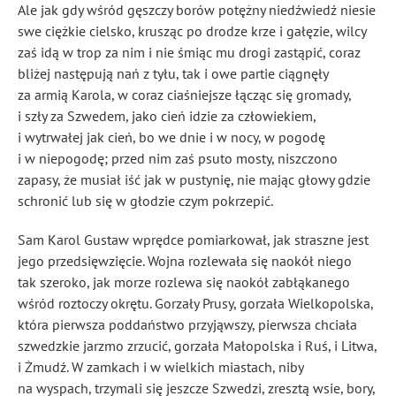
Ale jak gdy wśród gęszczy borów potężny niedźwiedź niesie
swe ciężkie cielsko, krusząc po drodze krze i gałęzie, wilcy
zaś idą w trop za nim i nie śmiąc mu drogi zastąpić, coraz
bliżej następują nań z tyłu, tak i owe partie ciągnęły
za armią Karola, w coraz ciaśniejsze łącząc się gromady,
i szły za Szwedem, jako cień idzie za człowiekiem,
i wytrwałej jak cień, bo we dnie i w nocy, w pogodę
i w niepogodę; przed nim zaś psuto mosty, niszczono
zapasy, że musiał iść jak w pustynię, nie mając głowy gdzie
schronić lub się w głodzie czym pokrzepić.
Sam Karol Gustaw wprędce pomiarkował, jak straszne jest
jego przedsięwzięcie. Wojna rozlewała się naokół niego
tak szeroko, jak morze rozlewa się naokół zabłąkanego
wśród roztoczy okrętu. Gorzały Prusy, gorzała Wielkopolska,
która pierwsza poddaństwo przyjąwszy, pierwsza chciała
szwedzkie jarzmo zrzucić, gorzała Małopolska i Ruś, i Litwa,
i Żmudź
. W zamkach i w wielkich miastach, niby
na wyspach, trzymali się jeszcze Szwedzi, zresztą wsie, bory,