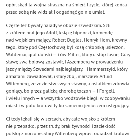
opór, skąd ta wojna straszna na śmierć i życie, której końca
przed sobą nie widział i odgadnąć go nie umiał.
Częste też bywały narady w obozie szwedzkim. Szli
z królem: brat jego Adolf, książę biponcki, komendę
nad wojskiem mający, Robert Duglas
, Henryk Horn, krewny
tego, który pod Częstochową był kosą chłopską usieczon,
Waldemar, graf duński — i ów Miller
, który u stóp Jasnej Góry
sławę swą bojową zostawił, i Aszemberg w prowadzeniu
jazdy między Szwedami najbieglejszy, i Hammerszyld, który
armatami zawiadował, i stary zbój, marszałek Arfuid
Wittenberg
, ze zdzierstw swych sławny, a ostatkiem zdrowia
goniący, bo przez galicką chorobę toczon
— i Forgell,
i wielu innych — a wszystko wodzowie biegli w zdobywaniu
miast i w polu królowi tylko samemu jeniuszem ustępujący.
Ci tedy lękali się w sercach, aby całe wojsko z królem
nie przepadło, przez trudy, brak żywności i zaciekłość
polską zmorzone. Stary Wittenberg wprost odradzał królowi