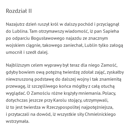
Rozdział II
Nazajutrz dzień ruszył król w dalszy pochód i przyciągnął
do Lublina. Tam otrzymawszy wiadomość, iż pan Sapieha
po odparciu Bogusławowego najazdu ze znacznym
wojskiem ciągnie, takowego zaniechał, Lublin tylko załogą
umocnił i szedł dalej.
Najbliższym celem wyprawy był teraz dla niego Zamość,
gdyby bowiem ową potężną twierdzę zdołał zająć, zyskałby
niewzruszoną podstawę do dalszej wojny i tak znamienitą
przewagę, iż szczęśliwego końca mógłby z całą otuchą
wyglądać. O Zamościu różne krążyły mniemania. Polacy,
dotychczas jeszcze przy Karolu stojący, utrzymywali,
iż to jest twierdza w Rzeczypospolitej najpotężniejsza,
i przytaczali na dowód, iż wszystkie siły Chmielnickiego
wstrzymała.