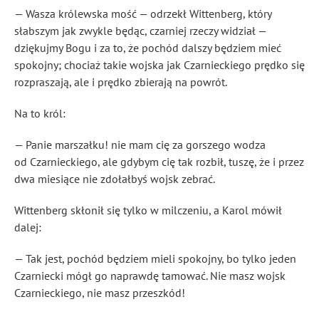
— Wasza królewska mość — odrzekł Wittenberg, który
słabszym jak zwykle będąc, czarniej rzeczy widział —
dziękujmy Bogu i za to, że pochód dalszy będziem mieć
spokojny; chociaż takie wojska jak Czarnieckiego prędko się
rozpraszają, ale i prędko zbierają na powrót.
Na to król:
— Panie marszałku! nie mam cię za gorszego wodza
od Czarnieckiego, ale gdybym cię tak rozbił, tuszę, że i przez
dwa miesiące nie zdołałbyś wojsk zebrać.
Wittenberg skłonił się tylko w milczeniu, a Karol mówił
dalej:
— Tak jest, pochód będziem mieli spokojny, bo tylko jeden
Czarniecki mógł go naprawdę tamować. Nie masz wojsk
Czarnieckiego, nie masz przeszkód!