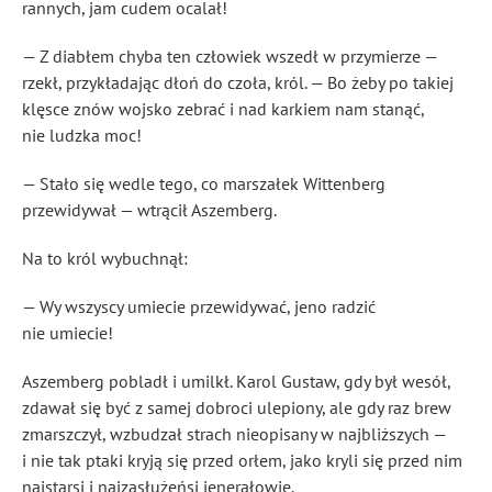
rannych, jam cudem ocalał!
— Z diabłem chyba ten człowiek wszedł w przymierze —
rzekł, przykładając dłoń do czoła, król. — Bo żeby po takiej
klęsce znów wojsko zebrać i nad karkiem nam stanąć,
nie ludzka moc!
— Stało się wedle tego, co marszałek Wittenberg
przewidywał — wtrącił Aszemberg.
Na to król wybuchnął:
— Wy wszyscy umiecie przewidywać, jeno radzić
nie umiecie!
Aszemberg pobladł i umilkł. Karol Gustaw, gdy był wesół,
zdawał się być z samej dobroci ulepiony, ale gdy raz brew
zmarszczył, wzbudzał strach nieopisany w najbliższych —
i nie tak ptaki kryją się przed orłem, jako kryli się przed nim
najstarsi i najzasłużeńsi jenerałowie.