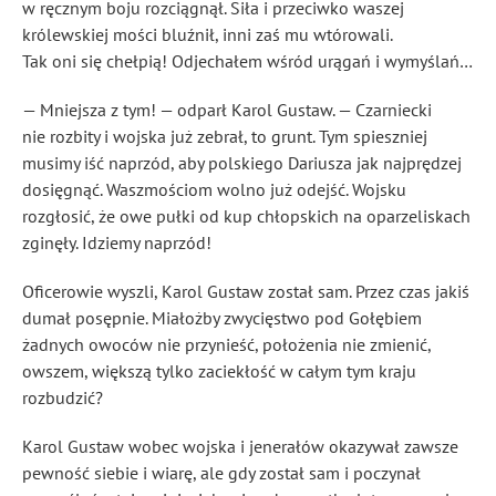
w ręcznym boju rozciągnął. Siła
i przeciwko waszej
królewskiej mości bluźnił, inni zaś mu wtórowali.
Tak oni się chełpią! Odjechałem wśród urągań i wymyślań…
— Mniejsza z tym! — odparł Karol Gustaw. — Czarniecki
nie rozbity i wojska już zebrał, to grunt. Tym spieszniej
musimy iść naprzód, aby polskiego Dariusza jak najprędzej
dosięgnąć. Waszmościom wolno już odejść. Wojsku
rozgłosić, że owe pułki od kup chłopskich na oparzeliskach
zginęły. Idziemy naprzód!
Oficerowie wyszli, Karol Gustaw został sam. Przez czas jakiś
dumał posępnie. Miałożby zwycięstwo pod Gołębiem
żadnych owoców nie przynieść, położenia nie zmienić,
owszem, większą tylko zaciekłość w całym tym kraju
rozbudzić?
Karol Gustaw wobec wojska i jenerałów okazywał zawsze
pewność siebie i wiarę, ale gdy został sam i poczynał