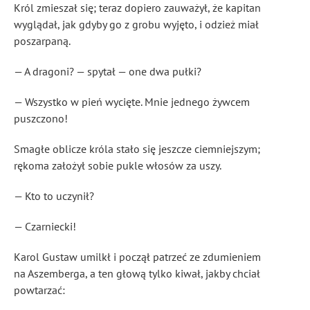
Król zmieszał się; teraz dopiero zauważył, że kapitan
wyglądał, jak gdyby go z grobu wyjęto, i odzież miał
poszarpaną.
— A dragoni? — spytał — one dwa pułki?
— Wszystko w pień wycięte. Mnie jednego żywcem
puszczono!
Smagłe oblicze króla stało się jeszcze ciemniejszym;
rękoma założył sobie pukle włosów za uszy.
— Kto to uczynił?
— Czarniecki!
Karol Gustaw umilkł i począł patrzeć ze zdumieniem
na Aszemberga, a ten głową tylko kiwał, jakby chciał
powtarzać: