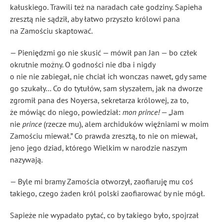
kałuskiego. Trawili też na naradach całe godziny. Sapieha
zresztą nie sądził, aby łatwo przyszło królowi pana
na Zamościu skaptować.
— Pieniędzmi go nie skusić — mówił pan Jan — bo człek
okrutnie możny. O godności nie dba i nigdy
o nie nie zabiegał, nie chciał ich wonczas nawet, gdy same
go szukały… Co do tytułów, sam słyszałem, jak na dworze
zgromił pana des Noyersa, sekretarza królowej, za to,
że mówiąc do niego, powiedział:
mon prince
!
— „Jam
nie
prince
(rzecze mu), alem archiduków
więźniami w moim
Zamościu miewał.” Co prawda zresztą, to nie on miewał,
jeno jego dziad, którego Wielkim w narodzie naszym
nazywają.
— Byle mi bramy Zamościa otworzył, zaofiaruję mu coś
takiego, czego żaden król polski zaofiarować by nie mógł.
Sapieże nie wypadało pytać, co by takiego było, spojrzał