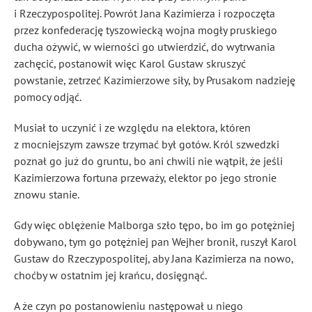
i Rzeczypospolitej. Powrót Jana Kazimierza i rozpoczęta
przez konfederację tyszowiecką wojna mogły pruskiego
ducha ożywić, w wierności go utwierdzić, do wytrwania
zachęcić, postanowił więc Karol Gustaw skruszyć
powstanie, zetrzeć Kazimierzowe siły, by Prusakom nadzieję
pomocy odjąć.
Musiał to uczynić i ze względu na elektora, któren
z mocniejszym zawsze trzymać był gotów. Król szwedzki
poznał go już do gruntu, bo ani chwili nie wątpił, że jeśli
Kazimierzowa fortuna przeważy, elektor po jego stronie
znowu stanie.
Gdy więc oblężenie Malborga szło tępo, bo im go potężniej
dobywano, tym go potężniej pan Wejher bronił, ruszył Karol
Gustaw do Rzeczypospolitej, aby Jana Kazimierza na nowo,
choćby w ostatnim jej krańcu, dosięgnąć.
A że czyn po postanowieniu następował u niego