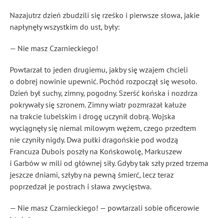
Nazajutrz dzień zbudzili się rześko i pierwsze słowa, jakie
napłynęły wszystkim do ust, były:
— Nie masz Czarnieckiego!
Powtarzał to jeden drugiemu, jakby się wzajem chcieli
o dobrej nowinie upewnić. Pochód rozpoczął się wesoło.
Dzień był suchy, zimny, pogodny. Szerść końska i nozdrza
pokrywały się szronem. Zimny wiatr pozmrażał kałuże
na trakcie lubelskim i drogę uczynił dobrą. Wojska
wyciągnęły się niemal milowym wężem, czego przedtem
nie czyniły nigdy. Dwa pułki dragońskie pod wodzą
Francuza Dubois poszły na Końskowolę, Markuszew
i Garbów w mili od głównej siły. Gdyby tak szły przed trzema
jeszcze dniami, szłyby na pewną śmierć, lecz teraz
poprzedzał je postrach i sława zwycięstwa.
— Nie masz Czarnieckiego! — powtarzali sobie oficerowie