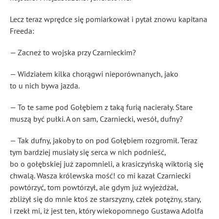
Lecz teraz wprędce się pomiarkował i pytał znowu kapitana
Freeda:
— Zacneż to wojska przy Czarnieckim?
— Widziałem kilka chorągwi nieporównanych, jako
to u nich bywa jazda.
— To te same pod Gołębiem z taką furią nacierały. Stare
muszą być pułki. A on sam, Czarniecki, wesół, dufny?
— Tak dufny, jakoby to on pod Gołębiem rozgromił. Teraz
tym bardziej musiały się serca w nich podnieść,
bo o gołębskiej już zapomnieli, a krasiczyńską wiktorią się
chwalą. Wasza królewska mość! co mi kazał Czarniecki
powtórzyć, tom powtórzył, ale gdym już wyjeżdżał,
zbliżył się do mnie ktoś ze starszyzny, człek potężny, stary,
i rzekł mi, iż jest ten, który wiekopomnego Gustawa Adolfa