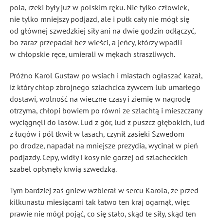
pola, rzeki były już w polskim ręku. Nie tylko człowiek,
nie tylko mniejszy podjazd, ale i pułk cały nie mógł się
od głównej szwedzkiej siły ani na dwie godzin odłączyć,
bo zaraz przepadał bez wieści, a jeńcy, którzy wpadli
w chłopskie ręce, umierali w mękach straszliwych.
Próżno Karol Gustaw po wsiach i miastach ogłaszać kazał,
iż który chłop zbrojnego szlachcica żywcem lub umarłego
dostawi, wolność na wieczne czasy i ziemię w nagrodę
otrzyma, chłopi bowiem po równi ze szlachtą i mieszczany
wyciągnęli do lasów. Lud z gór, lud z puszcz głębokich, lud
z ługów i pól tkwił w lasach, czynił zasieki Szwedom
po drodze, napadał na mniejsze prezydia, wycinał w pień
podjazdy. Cepy, widły i kosy nie gorzej od szlacheckich
szabel opłynęły krwią szwedzką.
Tym bardziej zaś gniew wzbierał w sercu Karola, że przed
kilkunastu miesiącami tak łatwo ten kraj ogarnął, więc
prawie nie mógł pojąć, co się stało, skąd te siły, skąd ten