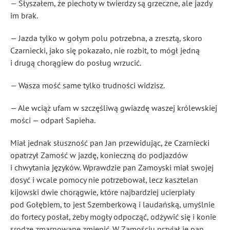
— Słyszałem, że piechoty w twierdzy są grzeczne, ale jazdy
im brak.
— Jazda tylko w gołym polu potrzebna, a zresztą, skoro
Czarniecki, jako się pokazało, nie rozbit, to mógł jedną
i drugą chorągiew do posług wrzucić.
— Wasza mość same tylko trudności widzisz.
— Ale wciąż ufam w szczęśliwą gwiazdę waszej królewskiej
mości — odparł Sapieha.
Miał jednak słuszność pan Jan przewidując, że Czarniecki
opatrzył Zamość w jazdę, konieczną do podjazdów
i chwytania języków
. Wprawdzie pan Zamoyski miał swojej
dosyć i wcale pomocy nie potrzebował, lecz kasztelan
kijowski dwie chorągwie, które najbardziej ucierpiały
pod Gołębiem, to jest Szemberkową i laudańską, umyślnie
do fortecy posłał, żeby mogły odpocząć, odżywić się i konie
srodze zmarnowane zmienić. W Zamościu przyjął je pan