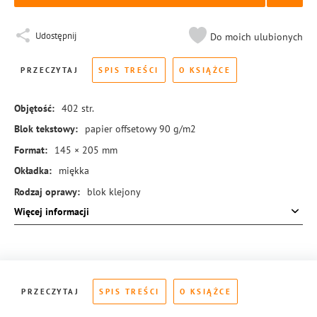
Udostępnij
Do moich ulubionych
PRZECZYTAJ
SPIS TREŚCI
O KSIĄŻCE
Objętość:
402
str.
Blok tekstowy:
papier offsetowy 90 g/m2
Format:
145 × 205 mm
Okładka:
miękka
Rodzaj oprawy:
blok klejony
Więcej informacji
ISBN:
978-83-288-0906-2
PRZECZYTAJ
SPIS TREŚCI
O KSIĄŻCE