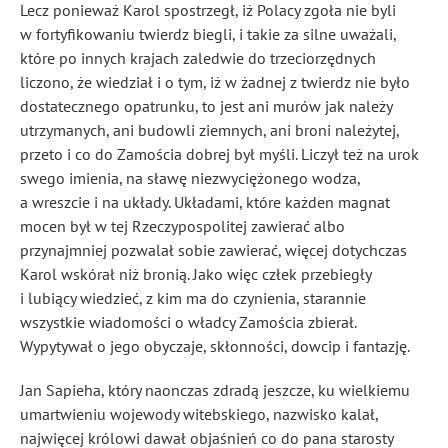
Lecz ponieważ Karol spostrzegł, iż Polacy zgoła nie byli
w fortyfikowaniu twierdz biegli, i takie za silne uważali,
które po innych krajach zaledwie do trzeciorzędnych
liczono, że wiedział i o tym, iż w żadnej z twierdz nie było
dostatecznego opatrunku, to jest ani murów jak należy
utrzymanych, ani budowli ziemnych, ani broni należytej,
przeto i co do Zamościa dobrej był myśli. Liczył też na urok
swego imienia, na sławę niezwyciężonego wodza,
a wreszcie i na układy. Układami, które każden
magnat
mocen był w tej Rzeczypospolitej zawierać albo
przynajmniej pozwalał sobie zawierać, więcej dotychczas
Karol wskórał niż bronią. Jako więc człek przebiegły
i lubiący wiedzieć, z kim ma do czynienia, starannie
wszystkie wiadomości o władcy Zamościa zbierał.
Wypytywał o jego obyczaje, skłonności, dowcip
i fantazję.
Jan Sapieha, który naonczas zdradą jeszcze, ku wielkiemu
umartwieniu wojewody witebskiego, nazwisko kalał,
najwięcej królowi dawał objaśnień co do pana starosty