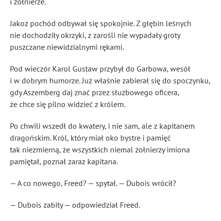
i żołnierze.
Jakoż pochód odbywał się spokojnie. Z głębin leśnych
nie dochodziły okrzyki, z zarośli nie wypadały groty
puszczane niewidzialnymi rękami.
Pod wieczór Karol Gustaw przybył do Garbowa, wesół
i w dobrym humorze. Już właśnie zabierał się do spoczynku,
gdy Aszemberg daj znać przez służbowego oficera,
że chce się pilno widzieć z królem.
Po chwili wszedł do kwatery, i nie sam, ale z kapitanem
dragońskim. Król, który miał oko bystre i pamięć
tak niezmierną, że wszystkich niemal żołnierzy imiona
pamiętał, poznał zaraz kapitana.
— A co nowego, Freed? — spytał. — Dubois wrócił?
— Dubois zabity — odpowiedział Freed.