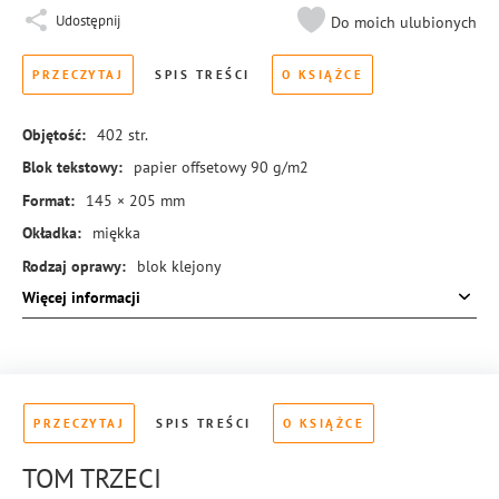
Udostępnij
Do moich ulubionych
PRZECZYTAJ
SPIS TREŚCI
O KSIĄŻCE
Objętość:
402
str.
Blok tekstowy:
papier offsetowy 90 g/m2
Format:
145 × 205 mm
Okładka:
miękka
Rodzaj oprawy:
blok klejony
Więcej informacji
ISBN:
978-83-288-0906-2
PRZECZYTAJ
SPIS TREŚCI
O KSIĄŻCE
TOM TRZECI