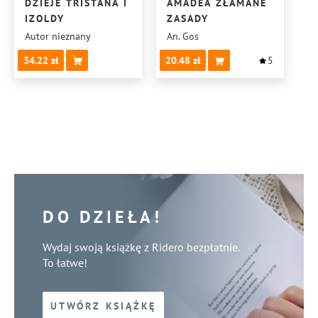
DZIEJE TRISTANA I
AMADEA ZŁAMANE
IZOLDY
ZASADY
Autor nieznany
An. Gos
34.22
20.48
5
DO DZIEŁA!
Wydaj swoją książkę z Ridero bezpłatnie.
To łatwe!
UTWÓRZ KSIĄŻKĘ