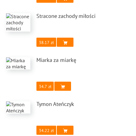
Stracone zachody miłości
38.17
Miarka za miarkę
34.7
Tymon Ateńczyk
34.22