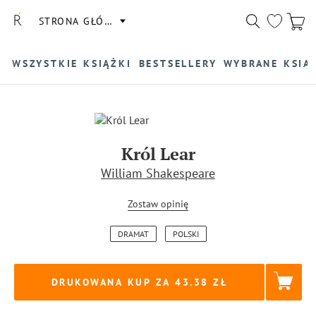
STRONA GŁÓWNA
WSZYSTKIE KSIĄŻKI
BESTSELLERY
WYBRANE KSIĄ
Król Lear
William Shakespeare
Zostaw opinię
DRAMAT
POLSKI
DRUKOWANA KUP ZA
43.38