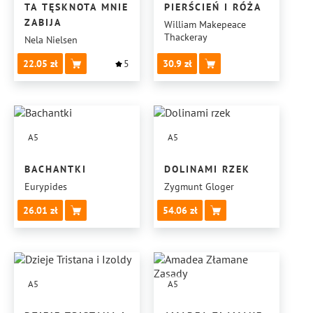
TA TĘSKNOTA MNIE
PIERŚCIEŃ I RÓŻA
ZABIJA
William Makepeace
Thackeray
Nela Nielsen
22.05
5
30.9
A5
A5
BACHANTKI
DOLINAMI RZEK
Eurypides
Zygmunt Gloger
26.01
54.06
A5
A5