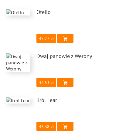
Otello
45.27
Dwaj panowie z Werony
34.53
Król Lear
43.38