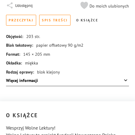
Udostępnij
Do moich ulubionych
PRZECZYTAJ
SPIS TREŚCI
O KSIĄŻCE
Objętość:
203
str.
Blok tekstowy:
papier offsetowy 90 g/m2
Format:
145 × 205 mm
Okładka:
miękka
Rodzaj oprawy:
blok klejony
Więcej informacji
ISBN:
978-83-288-0978-9
O KSIĄŻCE
Wesprzyj Wolne Lektury!