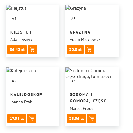
A5
A5
KIEJSTUT
GRAŻYNA
Adam Asnyk
Adam Mickiewicz
36.42
20.8
A5
A5
KALEJDOSKOP
SODOMA I
GOMORA, CZĘŚĆ
Joanna Ptak
DRUGA, TOM
Marcel Proust
TRZECI
17.92
35.96