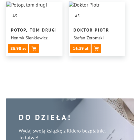
A5
A5
POTOP, TOM DRUGI
DOKTOR PIOTR
Henryk Sienkiewicz
Stefan Żeromski
85.98
16.39
DO DZIEŁA!
Wydaj swoją książkę z Ridero bezpłatnie.
To łatwe!