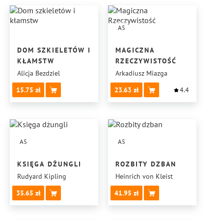
A5
DOM SZKIELETÓW I
MAGICZNA
KŁAMSTW
RZECZYWISTOŚĆ
Alicja Bezdziel
Arkadiusz Miazga
15.75
23.63
4.4
A5
A5
KSIĘGA DŻUNGLI
ROZBITY DZBAN
Rudyard Kipling
Heinrich von Kleist
35.65
41.95