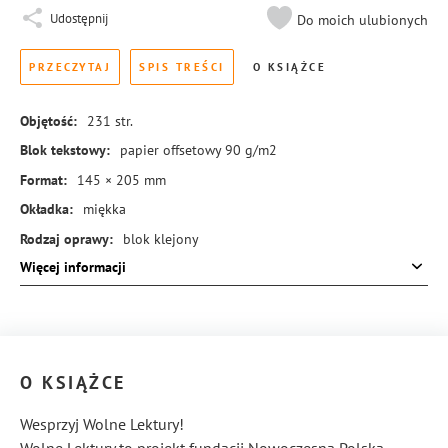
Udostępnij
Do moich ulubionych
PRZECZYTAJ
SPIS TREŚCI
O KSIĄŻCE
Objętość:
231
str.
Blok tekstowy:
papier offsetowy 90 g/m2
Format:
145 × 205 mm
Okładka:
miękka
Rodzaj oprawy:
blok klejony
Więcej informacji
ISBN:
978-83-288-0347-3
O KSIĄŻCE
Wesprzyj Wolne Lektury!