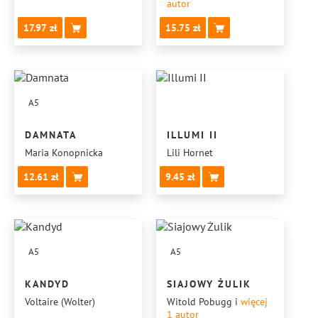
autor
17.97
15.75
A5
DAMNATA
ILLUMI II
Maria Konopnicka
Lili Hornet
12.61
9.45
A5
A5
KANDYD
SIAJOWY ŻULIK
Voltaire (Wolter)
Witold Pobugg
i
więcej
1
autor