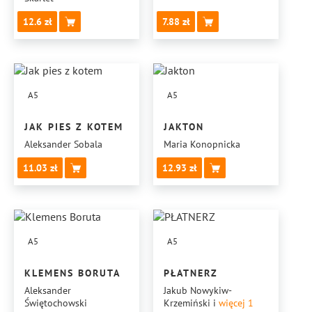
12.6
7.88
A5
A5
JAK PIES Z KOTEM
JAKTON
Aleksander Sobala
Maria Konopnicka
11.03
12.93
A5
A5
KLEMENS BORUTA
PŁATNERZ
Aleksander
Jakub Nowykiw-
Świętochowski
Krzemiński
i
więcej 1