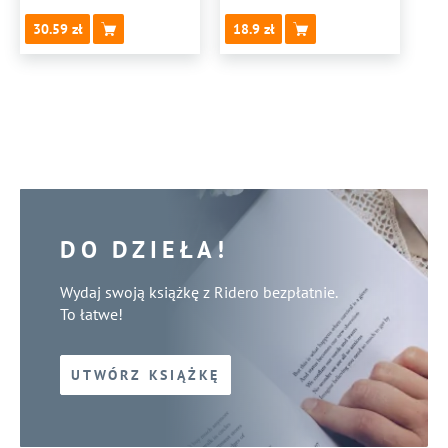
30.59
18.9
DO DZIEŁA!
Wydaj swoją książkę z Ridero bezpłatnie.
To łatwe!
UTWÓRZ KSIĄŻKĘ