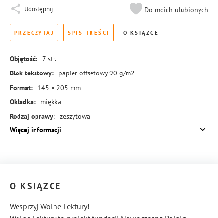
Udostępnij
Do moich ulubionych
PRZECZYTAJ
SPIS TREŚCI
O KSIĄŻCE
Objętość:
7
str.
Blok tekstowy:
papier offsetowy 90 g/m2
Format:
145 × 205 mm
Okładka:
miękka
Rodzaj oprawy:
zeszytowa
Więcej informacji
ISBN:
978-83-288-0330-5
O KSIĄŻCE
Wesprzyj Wolne Lektury!