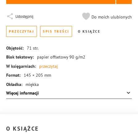
Udostępnij
Do moich ulubionych
PRZECZYTAJ
SPIS TREŚCI
O KSIĄŻCE
Objętość:
71
str.
Blok tekstowy:
papier offsetowy 90 g/m2
W księgarniach:
przeczytaj
Format:
145 × 205 mm
Okładka:
miękka
Więcej informacji
Rodzaj oprawy:
blok klejony
ISBN:
978-83-288-0067-0
O KSIĄŻCE