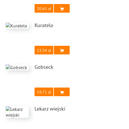
20.65
Kuratela
22.54
Gobseck
19.71
Lekarz wiejski