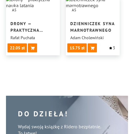
A5
A5
DRONY —
DZIENNICZEK SYNA
PRAKTYCZNA
MARNOTRAWNEGO
NAUKA LATANIA
Rafał Puchała
Adam Cholewiński
22.05
15.75
3
DO DZIEŁA!
Wydaj swoją książkę z Ridero bezpłatnie.
To łatwe!