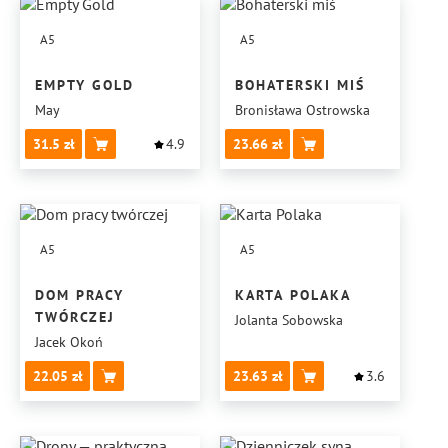
A5
A5
EMPTY GOLD
BOHATERSKI MIŚ
May
Bronisława Ostrowska
31.5
4.9
23.66
A5
A5
DOM PRACY
KARTA POLAKA
TWÓRCZEJ
Jolanta Sobowska
Jacek Okoń
22.05
23.63
3.6