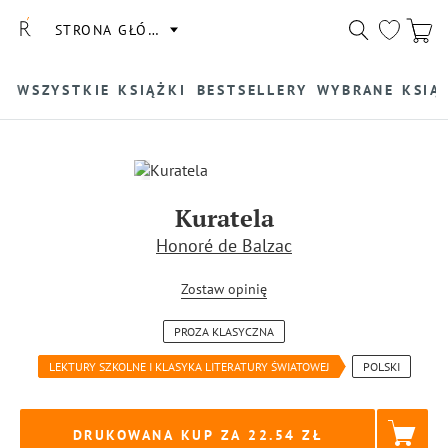
STRONA GŁÓWNA
WSZYSTKIE KSIĄŻKI
BESTSELLERY
WYBRANE KSIĄ
Kuratela
Honoré de Balzac
Zostaw opinię
PROZA KLASYCZNA
LEKTURY SZKOLNE I KLASYKA LITERATURY ŚWIATOWEJ
POLSKI
DRUKOWANA KUP ZA
22.54