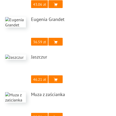
43.06
Eugenia Grandet
36.59
Jaszczur
46.21
Muza z zaścianka