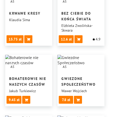
A5
A5
KRWAWE KRESY
BEZ CIEBIE DO
KOŃCA ŚWIATA
Klaudia Sima
Elżbieta Zwolińska-
Skwara
15.75
12.6
4.9
A5
A5
BOHATEROWIE NIE
GWIEZDNE
NASZYCH CZASÓW
SPOŁECZEŃSTWO
Jakub Turkiewicz
Wawer Wojciech
9.45
7.8