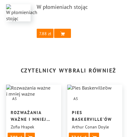
W płomieniach stojąc
7.88
CZYTELNICY WYBRALI RÓWNIEŻ
A5
A5
ROZWAŻANIA
PIES
WAŻNE I MNIEJ
BASKERVILLE'ÓW
WAŻNE
Zofia Hrapek
Arthur Conan Doyle