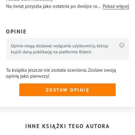
Na świat przyszła jako ostatnia po dwójce rodzeństwa.
...
Pokaż więcej
Posiadaczka wielkiej nadziei, że komuś te wiersze pomogą
poczuć się zrozumianym i mniej samotnym chociaż przez
chwilę.. :)
OPINIE
Opinie mogą dodawać wyłącznie użytkownicy, którzy
kupili daną publikację na platformie Riderò.
Ta książka jeszcze nie została oceniona. Zostaw swoją
opinię jako pierwszy!
ZOSTAW OPINIĘ
INNE KSIĄŻKI TEGO AUTORA