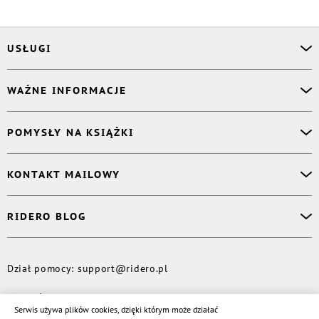
USŁUGI
Asystent osobisty
WAŻNE INFORMACJE
Korektor
Projektant okładki
O nas
POMYSŁY NA KSIĄŻKI
Druk Twojej książki
Książki Ridero
Publikacja
Pomoc
Książka wspomnień
KONTAKT MAILOWY
Polityka prywatności
Dzienniczek malucha
Książka eksperta
Dział pomocy
:
support@ridero.pl
RIDERO BLOG
Wydaj tomik poezji
Kontakt dla mediów
:
pr@ridero.pl
Dzieci też mogą pisać!
Więcej
Dział pomocy
:
support@ridero.pl
© Rideró, 2013—
2026
Serwis używa plików cookies, dzięki którym może działać