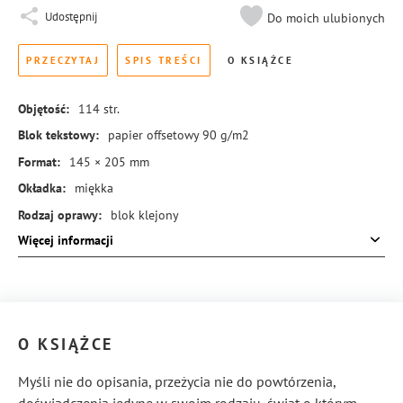
Udostępnij
Do moich ulubionych
PRZECZYTAJ
SPIS TREŚCI
O KSIĄŻCE
Objętość:
114
str.
Blok tekstowy:
papier offsetowy 90 g/m2
Format:
145 × 205 mm
Okładka:
miękka
Rodzaj oprawy:
blok klejony
Więcej informacji
ISBN:
978-83-8273-153-8
O KSIĄŻCE
Myśli nie do opisania, przeżycia nie do powtórzenia,