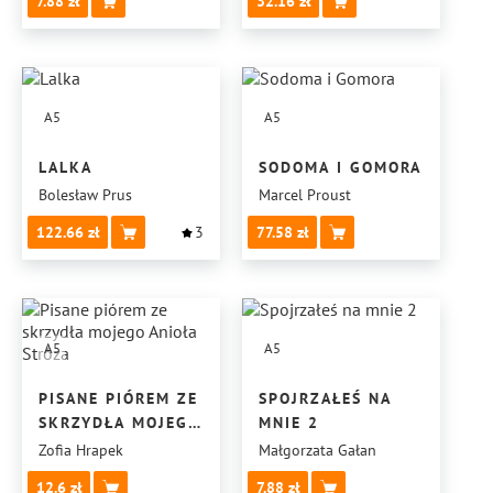
7.88
32.16
A5
A5
LALKA
SODOMA I GOMORA
Bolesław Prus
Marcel Proust
122.66
3
77.58
A5
A5
PISANE PIÓREM ZE
SPOJRZAŁEŚ NA
SKRZYDŁA MOJEGO
MNIE 2
ANIOŁA STRÓŻA
Zofia Hrapek
Małgorzata Gałan
12.6
7.88