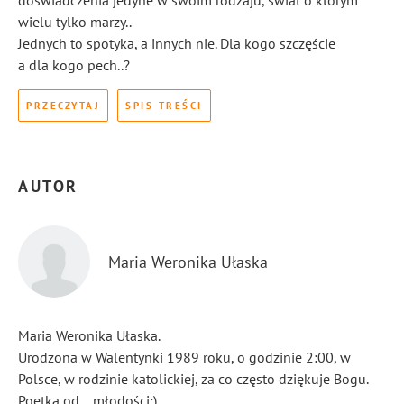
doświadczenia jedyne w swoim rodzaju, świat o którym
wielu tylko marzy..
Jednych to spotyka, a innych nie. Dla kogo szczęście
a dla kogo pech..?
PRZECZYTAJ
SPIS TREŚCI
AUTOR
Maria Weronika Ułaska
Maria Weronika Ułaska.
Urodzona w Walentynki 1989 roku, o godzinie 2:00, w
Polsce, w rodzinie katolickiej, za co często dziękuje Bogu.
Poetka od… młodości:)