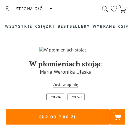
STRONA GŁÓWNA
WSZYSTKIE KSIĄŻKI
BESTSELLERY
WYBRANE KSIĄ
W płomieniach stojąc
Maria Weronika Ułaska
Zostaw opinię
POEZJA
POLSKI
KUP OD 7.88