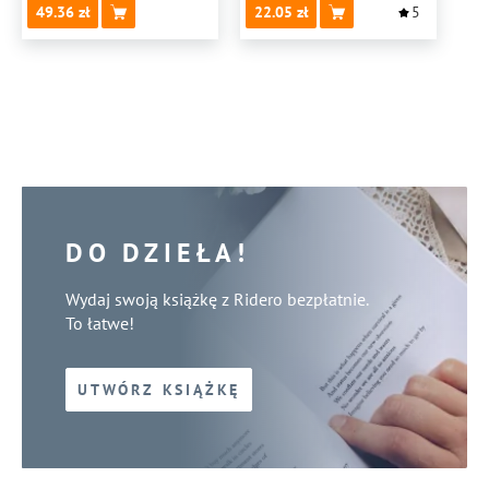
49.36
22.05
5
DO DZIEŁA!
Wydaj swoją książkę z Ridero bezpłatnie.
To łatwe!
UTWÓRZ KSIĄŻKĘ