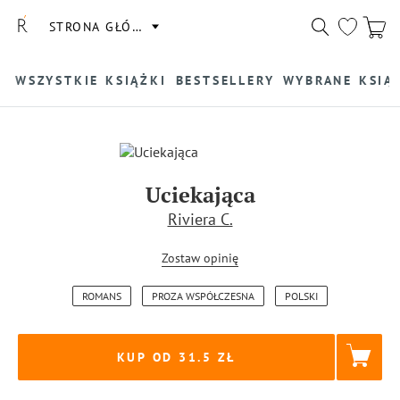
STRONA GŁÓWNA
WSZYSTKIE KSIĄŻKI
BESTSELLERY
WYBRANE KSIĄ
Uciekająca
Riviera C.
Zostaw opinię
ROMANS
PROZA WSPÓŁCZESNA
POLSKI
KUP OD 31.5