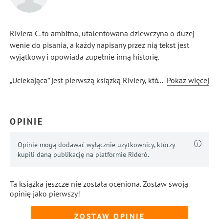
Riviera C. to ambitna, utalentowana dziewczyna o dużej
wenie do pisania, a każdy napisany przez nią tekst jest
wyjątkowy i opowiada zupełnie inną historię.
„Uciekająca” jest pierwszą książką Riviery, którą
...
Pokaż więcej
zdecydowała się wydać. W jej głowie cały czas pojawiają się
pomysły na nowe prace, a wena nie opuszcza jej na krok.
OPINIE
Opinie mogą dodawać wyłącznie użytkownicy, którzy
kupili daną publikację na platformie Riderò.
Ta książka jeszcze nie została oceniona. Zostaw swoją
opinię jako pierwszy!
ZOSTAW OPINIĘ