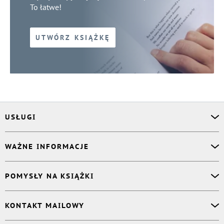
To łatwe!
UTWÓRZ KSIĄŻKĘ
USŁUGI
Asystent osobisty
WAŻNE INFORMACJE
Korektor
Projektant okładki
O nas
POMYSŁY NA KSIĄŻKI
Druk Twojej książki
Książki Ridero
Publikacja
Pomoc
Książka wspomnień
KONTAKT MAILOWY
Polityka prywatności
Dzienniczek malucha
Książka eksperta