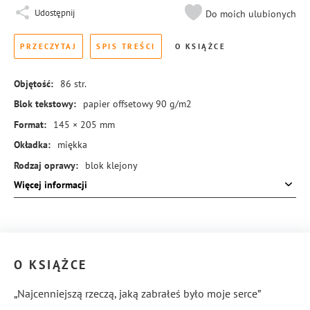
Udostępnij
Do moich ulubionych
PRZECZYTAJ
SPIS TREŚCI
O KSIĄŻCE
Objętość:
86
str.
Blok tekstowy:
papier offsetowy 90 g/m2
Format:
145 × 205 mm
Okładka:
miękka
Rodzaj oprawy:
blok klejony
Więcej informacji
ISBN:
978-83-8369-382-8
O KSIĄŻCE
„Najcenniejszą rzeczą, jaką zabrałeś było moje serce”