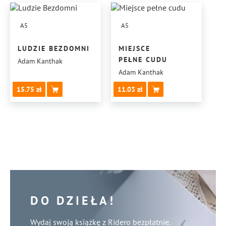
A5
A5
LUDZIE BEZDOMNI
MIEJSCE
PEŁNE CUDU
Adam Kanthak
Adam Kanthak
15.75
11.03
DO DZIEŁA!
Wydaj swoją książkę z Ridero bezpłatnie.