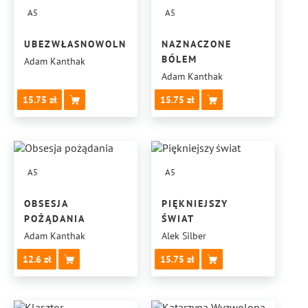
A5
A5
UBEZWŁASNOWOLNIENI
NAZNACZONE
BÓLEM
Adam Kanthak
Adam Kanthak
15.75
15.75
A5
A5
OBSESJA
PIĘKNIEJSZY
POŻĄDANIA
ŚWIAT
Adam Kanthak
Alek Silber
12.6
15.75