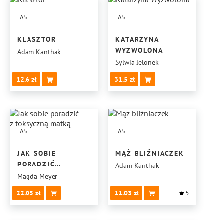
A5
A5
KLASZTOR
KATARZYNA
WYZWOLONA
Adam Kanthak
Sylwia Jelonek
12.6
31.5
A5
A5
JAK SOBIE
MĄŻ BLIŹNIACZEK
PORADZIĆ
Adam Kanthak
Z TOKSYCZNĄ
Magda Meyer
MATKĄ
22.05
11.03
5