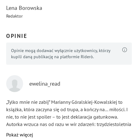
Lena Borowska
Redaktor
OPINIE
Opinie mogą dodawać wyłącznie użytkownicy, którzy
kupili daną publikację na platformie Riderò.
ewelina_read
„Tylko mnie nie zabij” Marianny Góralskiej-Kowalskiej to
książka, która zaczyna się od trupa, a kończy na… miłości. I
nie, to nie jest spoiler – to jest deklaracja gatunkowa.
Autorka wrzuca nas od razu w wir zdarzeń: trzydziestoletnia
Justyna Wilk, kobieta ze zwyczajnymi problemami i wcale
Pokaż więcej