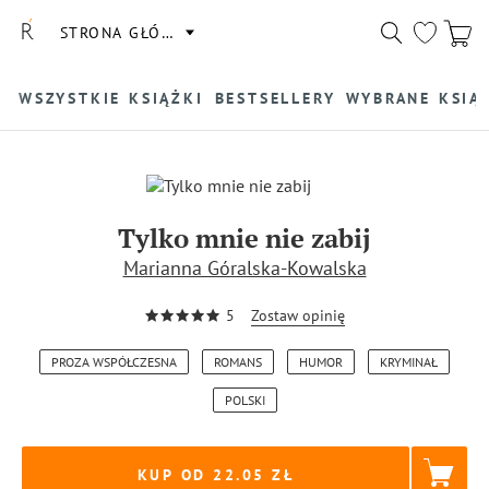
STRONA GŁÓWNA
WSZYSTKIE KSIĄŻKI
BESTSELLERY
WYBRANE KSIĄ
Tylko mnie nie zabij
Marianna Góralska-Kowalska
5
Zostaw opinię
PROZA WSPÓŁCZESNA
ROMANS
HUMOR
KRYMINAŁ
POLSKI
KUP OD 22.05