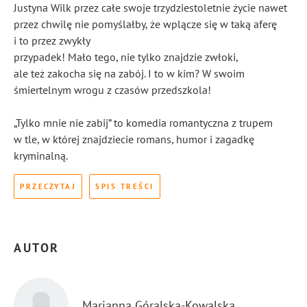
Justyna Wilk przez całe swoje trzydziestoletnie życie nawet
przez chwilę nie pomyślałby, że wplącze się w taką aferę
i to przez zwykły
przypadek! Mało tego, nie tylko znajdzie zwłoki,
ale też zakocha się na zabój. I to w kim? W swoim
śmiertelnym wrogu z czasów przedszkola!
„Tylko mnie nie zabij” to komedia romantyczna z trupem
w tle, w której znajdziecie romans, humor i zagadkę
kryminalną.
PRZECZYTAJ
SPIS TREŚCI
AUTOR
Marianna Góralska-Kowalska