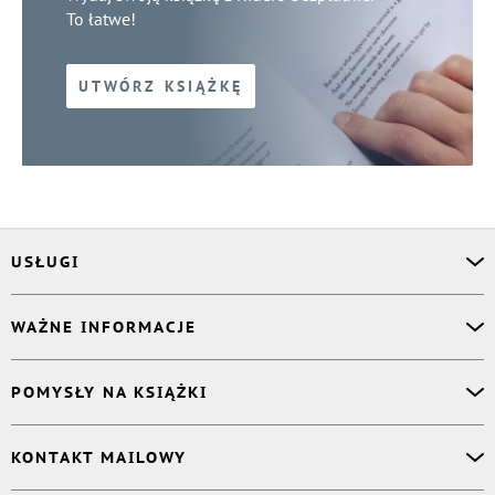
To łatwe!
UTWÓRZ KSIĄŻKĘ
USŁUGI
Asystent osobisty
WAŻNE INFORMACJE
Korektor
Projektant okładki
O nas
POMYSŁY NA KSIĄŻKI
Druk Twojej książki
Książki Ridero
Publikacja
Pomoc
Książka wspomnień
KONTAKT MAILOWY
Polityka prywatności
Dzienniczek malucha