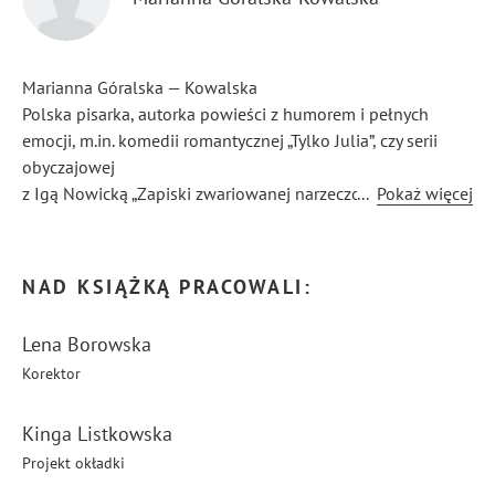
Marianna Góralska — Kowalska
Polska pisarka, autorka powieści z humorem i pełnych
emocji, m.in. komedii romantycznej „Tylko Julia”, czy serii
obyczajowej
z Igą Nowicką „Zapiski zwariowanej narzeczonej”, „Zapiski
...
Pokaż więcej
nieidealnej żony” i „Zapiski niedoskonałej matki”. Jej książki
bawią, dają do myślenia i powodują szybsze bicie serca.
NAD KSIĄŻKĄ PRACOWALI:
Lena Borowska
Korektor
Kinga Listkowska
Projekt okładki