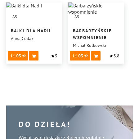
A5
A5
BAJKI DLA NADII
BARBARZYŃSKIE
WSPOMNIENIE
Anna Cudak
Michał Rutkowski
11.03
5
11.03
3.8
DO DZIEŁA!
Wydaj swoją książkę z Ridero bezpłatnie.