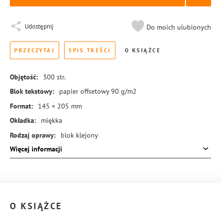
Udostępnij
Do moich ulubionych
PRZECZYTAJ
SPIS TREŚCI
O KSIĄŻCE
Objętość:
300
str.
Blok tekstowy:
papier offsetowy 90 g/m2
Format:
145 × 205 mm
Okładka:
miękka
Rodzaj oprawy:
blok klejony
Więcej informacji
ISBN:
978-83-8431-179-0
O KSIĄŻCE