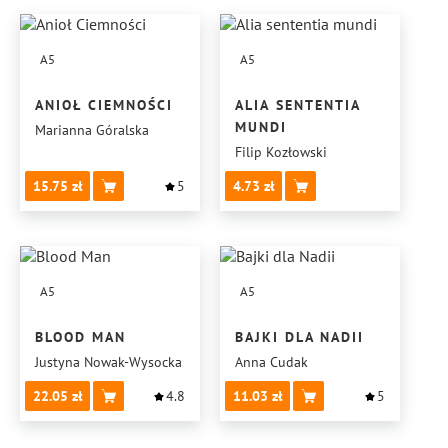
A5
A5
ANIOŁ CIEMNOŚCI
ALIA SENTENTIA
MUNDI
Marianna Góralska
Filip Kozłowski
15.75
5
4.73
A5
A5
BLOOD MAN
BAJKI DLA NADII
Justyna Nowak-Wysocka
Anna Cudak
22.05
4.8
11.03
5