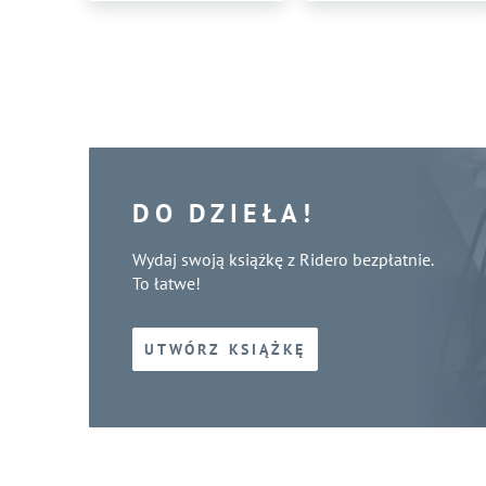
DO DZIEŁA!
Wydaj swoją książkę z Ridero bezpłatnie.
To łatwe!
UTWÓRZ KSIĄŻKĘ