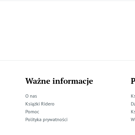
Ważne informacje
P
O nas
K
Książki Ridero
D
Pomoc
K
Polityka prywatności
W