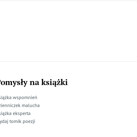
omysły na książki
siążka wspomnień
zienniczek malucha
siążka eksperta
ydaj tomik poezji