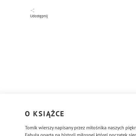
Udostępnij
O KSIĄŻCE
Tomik wierszy napisany przez miłośnika naszych piękn
Fabuła oparta na historii miłosnej której początek si