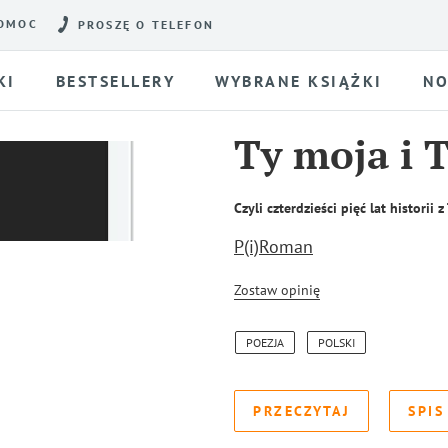
OMOC
PROSZĘ O TELEFON
KI
BESTSELLERY
WYBRANE KSIĄŻKI
NO
Ty moja i 
Czyli czterdzieści pięć lat historii
P(i)Roman
Zostaw opinię
POEZJA
POLSKI
PRZECZYTAJ
SPIS