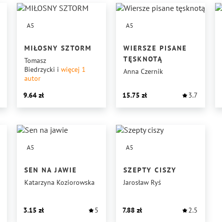
A5
A5
MIŁOSNY SZTORM
WIERSZE PISANE
TĘSKNOTĄ
Tomasz
Biedrzycki
i
więcej 1
Anna Czernik
autor
9.64
15.75
3.7
A5
A5
SEN NA JAWIE
SZEPTY CISZY
Katarzyna Koziorowska
Jarosław Ryś
3.15
5
7.88
2.5