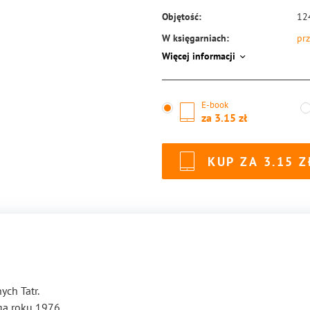
Objętość:
12
W księgarniach:
prz
Więcej informacji
ISBN:
97
E-book
za
3.15
KUP ZA
3.15
ych Tatr.
ęga roku 1976