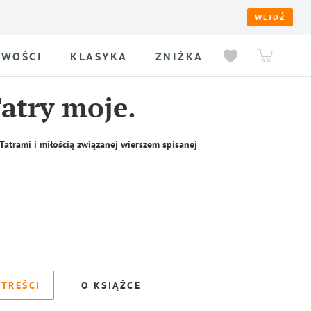
WEJDŹ
WOŚCI
KLASYKA
ZNIŻKA
Tatry moje.
 z Tatrami i miłością związanej wierszem spisanej
 TREŚCI
O KSIĄŻCE