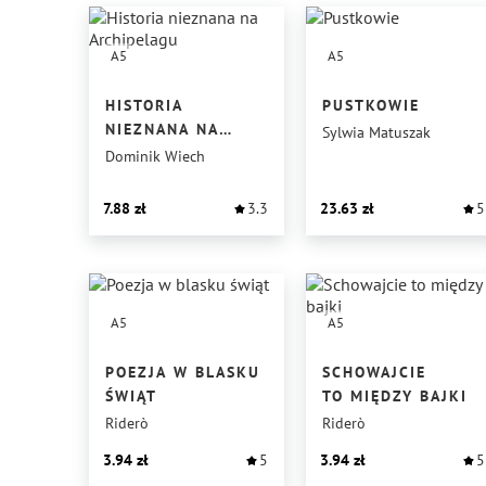
A5
A5
HISTORIA
PUSTKOWIE
NIEZNANA NA
Sylwia Matuszak
ARCHIPELAGU
Dominik Wiech
7.88
3.3
23.63
5
A5
A5
POEZJA W BLASKU
SCHOWAJCIE
ŚWIĄT
TO MIĘDZY BAJKI
Riderò
Riderò
3.94
5
3.94
5