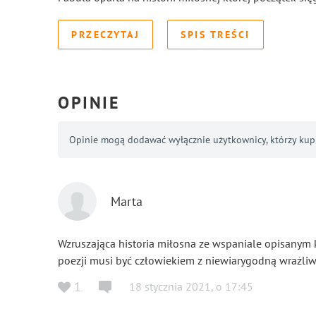
PRZECZYTAJ
SPIS TREŚCI
OPINIE
Opinie mogą dodawać wyłącznie użytkownicy, którzy kupil
Marta
Wzruszająca historia miłosna ze wspaniale opisanym k
poezji musi być człowiekiem z niewiarygodną wrażliw
1
18 stycznia 2021
,
o
17:45