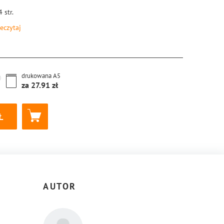
4
str.
eczytaj
8-83-8221-889-3
drukowana
A5
za
27.91
AUTOR