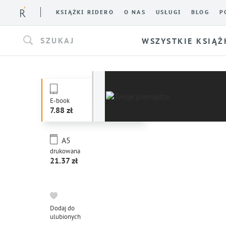
KSIĄŻKI RIDERO
O NAS
USŁUGI
BLOG
P
SZUKAJ
WSZYSTKIE KSIĄŻ
E-book
7.88
A5
drukowana
21.37
Dodaj do
ulubionych