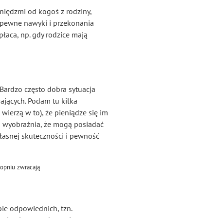
eniędzmi od kogoś z rodziny,
ją pewne nawyki i przekonania
płaca, np. gdy rodzice mają
 Bardzo często dobra sytuacja
ających. Podam tu kilka
 wierzą w to), że pieniądze się im
lko wyobraźnia, że mogą posiadać
własnej skuteczności i pewność
topniu zwracają
bie odpowiednich, tzn.