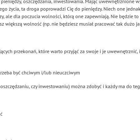
 pieniędzy, oszczędzania, inwestowania. Mając uwewnętrznione w
go życia, ta droga poprowadzi Cię do pieniędzy. Niech one jedn
y, ale dla poczucia wolności, którą one zapewniają. Nie będzie to 
z większą wolność (np. nie będziesz musiał pracować tak dużo jak
ących przekonań, które warto przyjąć za swoje i je uwewnętrznić, 
trzeba być chciwym i/lub nieuczciwym
 oszczędzaniu, czy inwestowaniu) można zdobyć i każdy ma do teg
ść