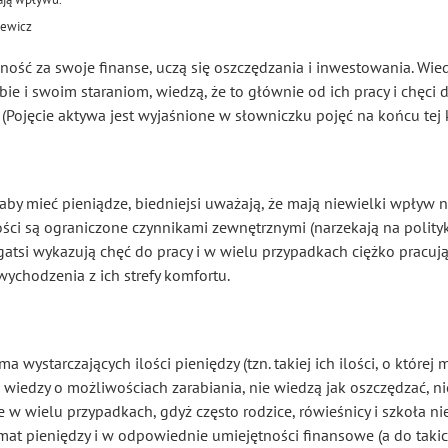
iewicz
ność za swoje finanse, uczą się oszczędzania i inwestowania. Wie
 i swoim staraniom, wiedzą, że to głównie od ich pracy i chęci d
Pojęcie aktywa jest wyjaśnione w słowniczku pojęć na końcu tej k
aby mieć pieniądze, biedniejsi uważają, że mają niewielki wpływ 
ści są ograniczone czynnikami zewnętrznymi (narzekają na politykó
ogatsi wykazują chęć do pracy i w wielu przypadkach ciężko pracuj
 wychodzenia z ich strefy komfortu.
ma wystarczających ilości pieniędzy (tzn. takiej ich ilości, o które
iedzy o możliwościach zarabiania, nie wiedzą jak oszczędzać, ni
e w wielu przypadkach, gdyż często rodzice, rówieśnicy i szkoła n
t pieniędzy i w odpowiednie umiejętności finansowe (a do takich