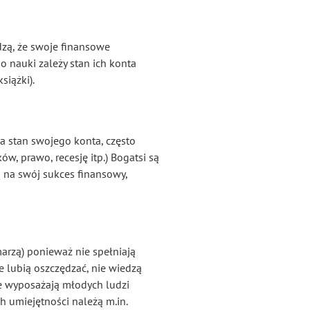
dzą, że swoje finansowe
o nauki zależy stan ich konta
siążki).
na stan swojego konta, często
w, prawo, recesję itp.) Bogatsi są
ą na swój sukces finansowy,
j marzą) ponieważ nie spełniają
e lubią oszczędzać, nie wiedzą
ie wyposażają młodych ludzi
 umiejętności należą m.in.