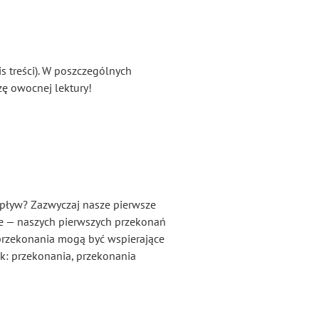
s treści). W poszczególnych
zę owocnej lektury!
 wpływ? Zazwyczaj nasze pierwsze
ie — naszych pierwszych przekonań
 przekonania mogą być wspierające
jak: przekonania, przekonania