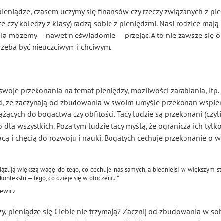
pieniądze, czasem uczymy się finansów czy rzeczy związanych z pi
ce czy koledzy z klasy) radzą sobie z pieniędzmi. Nasi rodzice ma
ania możemy — na
wet
nieświadomie — przejąć. A to nie zawsze się o
rzeba być nieuczciwym i chciwym.
swoje przekonania na temat pieniędzy, możliwości zarabiania, itp.
ąd, że zaczynają od zbudowania w swoim umyśle przekonań wspier
żących do bogactwa czy obfitości. Tacy ludzie są przekonani (czyli
żo dla wszystkich. Poza tym ludzie tacy myślą, że ogranicza ich ty
racą i chęcią do rozwoju i nauki. Bogatych cechuje przekonanie o 
iązują większą wagę do tego, co cechuje nas samych, a biedniejsi w większym s
kontekstu — tego, co dzieje się w otoczeniu.”
iewicz
y, pieniądze się Ciebie nie trzymają? Zacznij od zbudowania w so