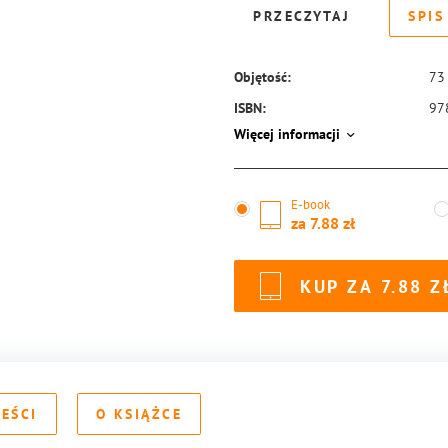
PRZECZYTAJ
SPIS
Objętość:
73
ISBN:
97
Więcej informacji
E-book
za
7.88
KUP ZA
7.88
REŚCI
O KSIĄŻCE