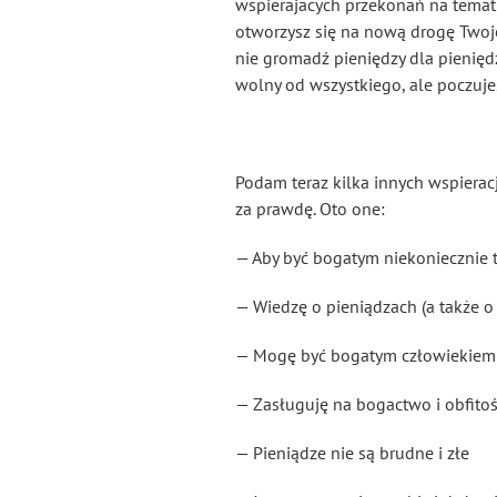
wspierajacych przekonań na temat
otworzysz się na nową drogę Twoje
nie gromadź pieniędzy dla pieniędz
wolny od wszystkiego, ale poczujes
Podam teraz kilka innych wspieracj
za prawdę. Oto one:
— Aby być bogatym niekoniecznie 
— Wiedzę o pieniądzach (a także o
— Mogę być bogatym człowiekiem
— Zasługuję na bogactwo i obfito
— Pieniądze nie są brudne i złe