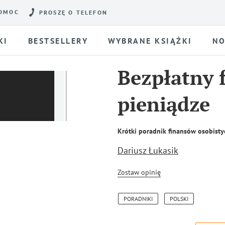
OMOC
PROSZĘ O TELEFON
KI
BESTSELLERY
WYBRANE KSIĄŻKI
NO
Bezpłatny 
pieniądze
Krótki poradnik finansów osobisty
Dariusz Łukasik
Zostaw opinię
PORADNIKI
POLSKI