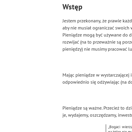
Wstęp
Jestem przekonany, że prawie każd
aby nie musiał ograniczać swoich 
Pieniądze mogą być używane do do
rozwijać (na to przeważnie są por
pieniędzy) nie musimy pracować lu
Mając pieniądze w wystarczającej 
odpowiednio się odżywiając (na do
Pieniądze są ważne. Przecież to d
je, wydajemy, oszczędzamy, inwest
„Bogaci wierz
na które nie m