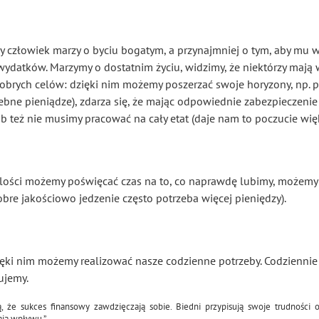
y człowiek marzy o byciu bogatym, a przynajmniej o tym, aby mu w
wydatków. Marzymy o dostatnim życiu, widzimy, że niektórzy mają
brych celów: dzięki nim możemy poszerzać swoje horyzony, np. p
zebne pieniądze), zdarza się, że mając odpowiednie zabezpieczeni
b też nie musimy pracować na cały etat (daje nam to poczucie wię
ilości możemy poświęcać czas na to, co naprawdę lubimy, możemy p
bre jakościowo jedzenie często potrzeba więcej pieniędzy).
zięki nim możemy realizować nasze codzienne potrzeby. Codziennie
ujemy.
ą, że sukces finansowy zawdzięczają sobie. Biedni przypisują swoje trudności 
ają wpływu.”