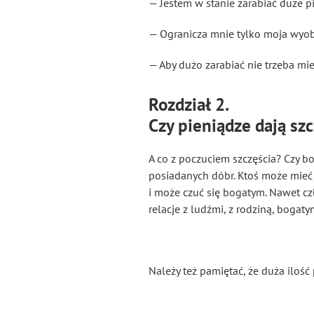
— Jestem w stanie zarabiać duże p
— Ogranicza mnie tylko moja wyob
— Aby dużo zarabiać nie trzeba mi
Rozdział 2.
Czy pieniądze dają sz
A co z poczuciem szczęścia? Czy b
posiadanych dóbr. Ktoś może mieć m
i może czuć się bogatym. Na
wet
cz
relacje z ludźmi, z rodziną, bogat
Należy też pamiętać, że duża iloś