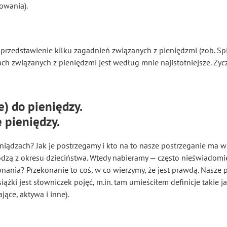
owania).
 przedstawienie kilku zagadnień związanych z pieniędzmi (zob. Spi
ach związanych z pieniędzmi jest według mnie najistotniejsze. Życ
e) do pieniędzy.
 pieniędzy.
eniądzach? Jak je postrzegamy i kto na to nasze postrzeganie ma
dzą z okresu dzieciństwa. Wtedy nabieramy — często nieświadom
onania? Przekonanie to coś, w co wierzymy, że jest prawdą. Nasze
iążki jest słowniczek pojęć, m.in. tam umieściłem definicje takie 
jące, aktywa i inne).