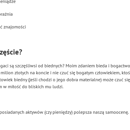
ieniądze
raźnia
eć znajomości
częście?
ogaci są szczęśliwsi od biednych? Moim zdaniem bieda i bogactwo t
ilion złotych na koncie i nie czuć się bogatym człowiekiem, ktoś
łowiek biedny (jeśli chodzi o jego dobra materialne) może czuć s
ym w miłość do bliskich mu ludzi.
ć posiadanych aktywów (czy pieniędzy) polepsza naszą samoocenę.