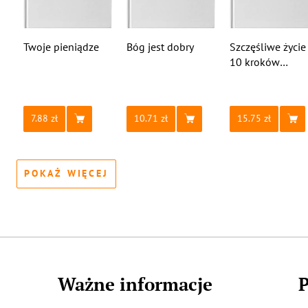
Twoje pieniądze
Bóg jest dobry
Szczęśliwe życie
10 kroków
do sukcesu
7.88
10.71
15.75
POKAŻ WIĘCEJ
Ważne informacje
P