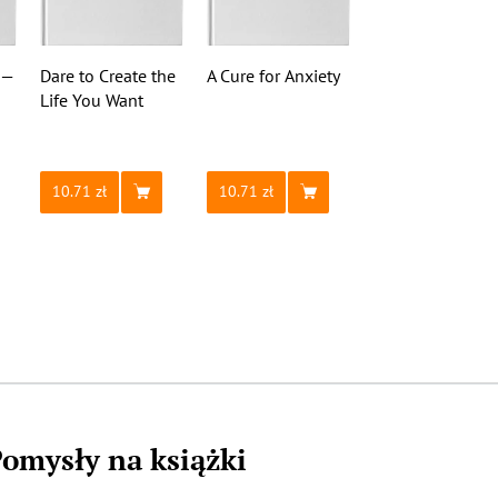
 —
Dare to Create the
A Cure for Anxiety
Life You Want
10.71
10.71
omysły na książki