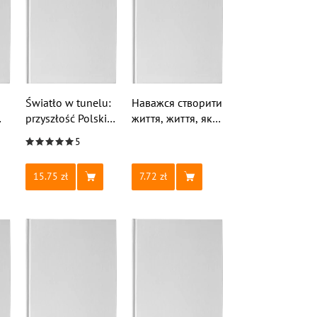
Światło w tunelu:
Наважся створити
przyszłość Polski
життя, життя, яке
w rękach
ти хочеш.
5
obywateli
15.75
7.72