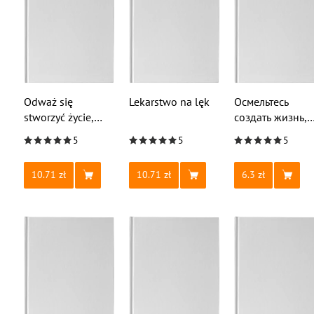
Odważ się
Lekarstwo na lęk
Осмельтесь
stworzyć życie,
создать жизнь,
jakiego pragniesz
которую вы
5
5
5
хотите
10.71
10.71
6.3